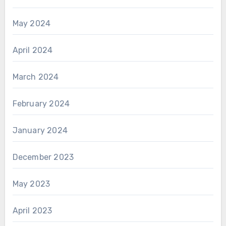
May 2024
April 2024
March 2024
February 2024
January 2024
December 2023
May 2023
April 2023