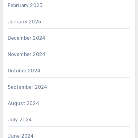
February 2025
January 2025
December 2024
November 2024
October 2024
September 2024
August 2024
July 2024
June 2024