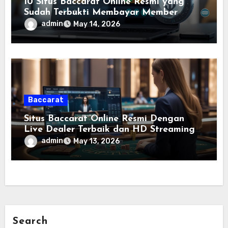
10 Situs Baccarat Online Resmi yang
Sudah Terbukti Membayar Member
Secara Konsisten
admin
May 14, 2026
Baccarat
Situs Baccarat Online Resmi Dengan
Live Dealer Terbaik dan HD Streaming
untuk Pengalaman Game Optimal
admin
May 13, 2026
Search