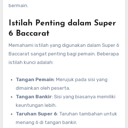
bermain.
Istilah Penting dalam Super
6 Baccarat
Memahami istilah yang digunakan dalam Super 6
Baccarat sangat penting bagi pemain. Beberapa
istilah kunci adalah:
Tangan Pemain
: Merujuk pada sisi yang
dimainkan oleh peserta.
Tangan Bankir
: Sisi yang biasanya memiliki
keuntungan lebih.
Taruhan Super 6
: Taruhan tambahan untuk
menang 6 di tangan bankir.