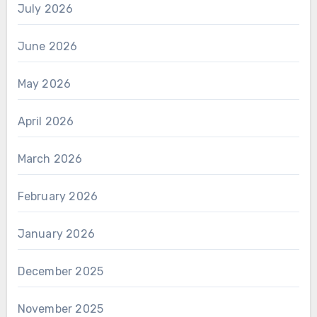
July 2026
June 2026
May 2026
April 2026
March 2026
February 2026
January 2026
December 2025
November 2025