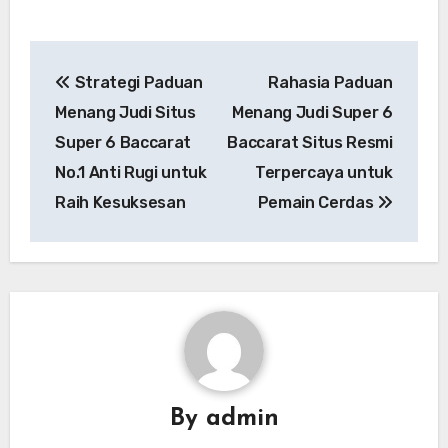
Post
Strategi Paduan
Rahasia Paduan
navigation
Menang Judi Situs
Menang Judi Super 6
Super 6 Baccarat
Baccarat Situs Resmi
No.1 Anti Rugi untuk
Terpercaya untuk
Raih Kesuksesan
Pemain Cerdas
By
admin