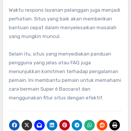
Waktu respons layanan pelanggan juga menjadi
perhatian. Situs yang baik akan memberikan
bantuan cepat dalam menyelesaikan masalah
yang mungkin muncul.
Selain itu, situs yang menyediakan panduan
pengguna yang jelas atau FAQ juga
menunjukkan komitmen terhadap pengalaman
pemain. Ini membantu pemain untuk memahami
cara bermain Super 6 Baccarat dan
menggunakan fitur situs dengan efektif.