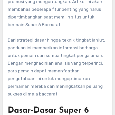
promosi yang menguntungkan. Artikel ini akan
membahas beberapa fitur penting yang harus
dipertimbangkan saat memilih situs untuk
bermain Super 6 Baccarat.
Dari strategi dasar hingga teknik tingkat lanjut,
panduan ini memberikan informasi berharga
untuk pemain dari semua tingkat pengalaman.
Dengan menghadirkan analisis yang terperinci,
para pemain dapat memanfaatkan
pengetahuan ini untuk mengoptimalkan
permainan mereka dan meningkatkan peluang
sukses di meja baccarat.
Dasar-Dasar Super 6