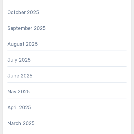
October 2025
September 2025
August 2025
July 2025
June 2025
May 2025
April 2025
March 2025