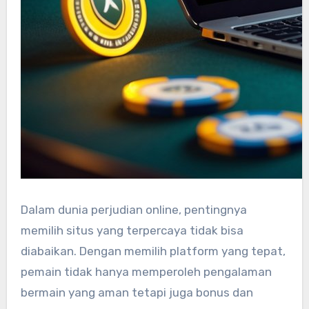
Dalam dunia perjudian online, pentingnya
memilih situs yang terpercaya tidak bisa
diabaikan. Dengan memilih platform yang tepat,
pemain tidak hanya memperoleh pengalaman
bermain yang aman tetapi juga bonus dan