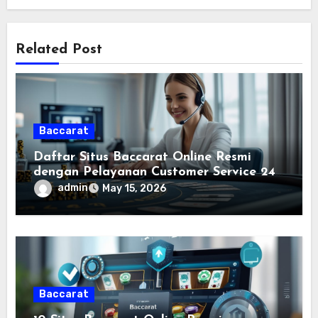
Related Post
Baccarat
Daftar Situs Baccarat Online Resmi
dengan Pelayanan Customer Service 24
Jam yang Terpercaya
admin
May 15, 2026
Baccarat