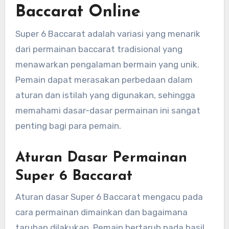
Baccarat Online
Super 6 Baccarat adalah variasi yang menarik
dari permainan baccarat tradisional yang
menawarkan pengalaman bermain yang unik.
Pemain dapat merasakan perbedaan dalam
aturan dan istilah yang digunakan, sehingga
memahami dasar-dasar permainan ini sangat
penting bagi para pemain.
Aturan Dasar Permainan
Super 6 Baccarat
Aturan dasar Super 6 Baccarat mengacu pada
cara permainan dimainkan dan bagaimana
taruhan dilakukan. Pemain bertaruh pada hasil