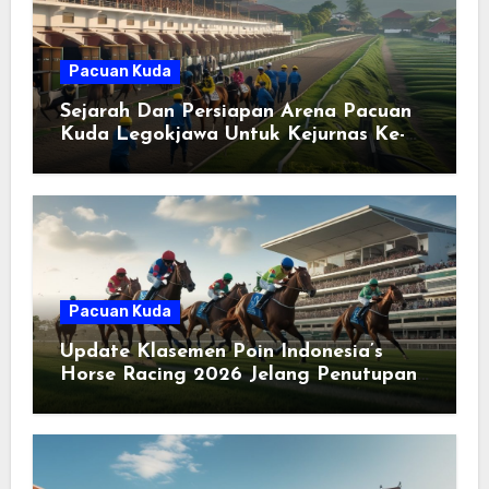
Pacuan Kuda
Sejarah Dan Persiapan Arena Pacuan
Kuda Legokjawa Untuk Kejurnas Ke-
60
Pacuan Kuda
Update Klasemen Poin Indonesia’s
Horse Racing 2026 Jelang Penutupan
Musim Balap