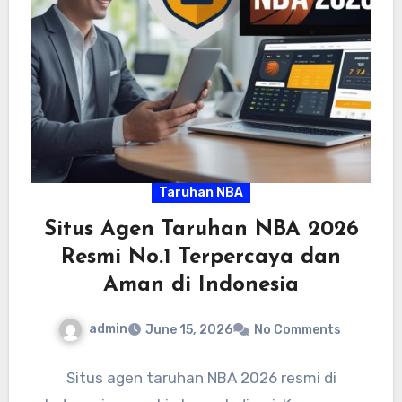
Taruhan NBA
Situs Agen Taruhan NBA 2026
Resmi No.1 Terpercaya dan
Aman di Indonesia
admin
June 15, 2026
No Comments
Situs agen taruhan NBA 2026 resmi di