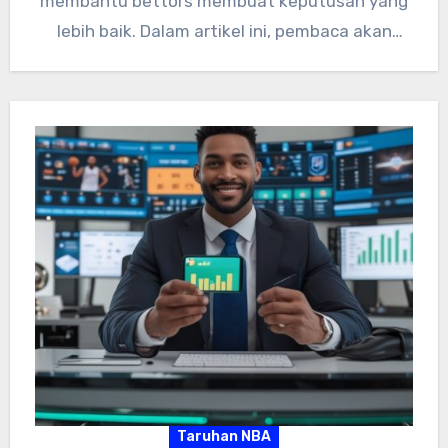
membantu bettors membuat keputusan yang
lebih baik. Dalam artikel ini, pembaca akan
menemukan…
Taruhan NBA