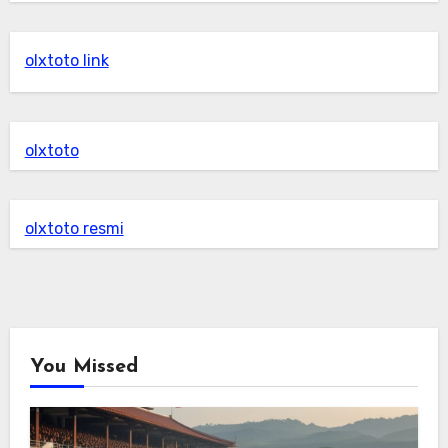
olxtoto link
olxtoto
olxtoto resmi
You Missed