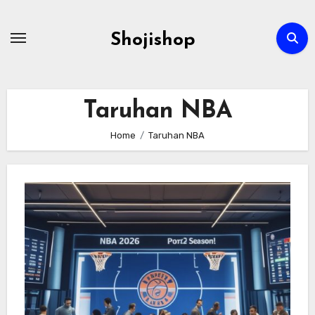
Skip
to
Shojishop
content
Taruhan NBA
Home
Taruhan NBA