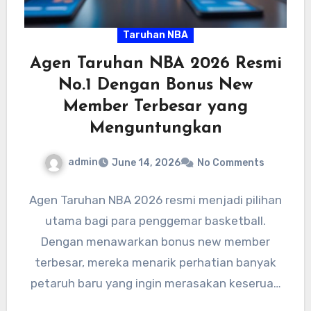
Taruhan NBA
Agen Taruhan NBA 2026 Resmi
No.1 Dengan Bonus New
Member Terbesar yang
Menguntungkan
admin
June 14, 2026
No Comments
Agen Taruhan NBA 2026 resmi menjadi pilihan
utama bagi para penggemar basketball.
Dengan menawarkan bonus new member
terbesar, mereka menarik perhatian banyak
petaruh baru yang ingin merasakan keseruan
bertaruh pada…