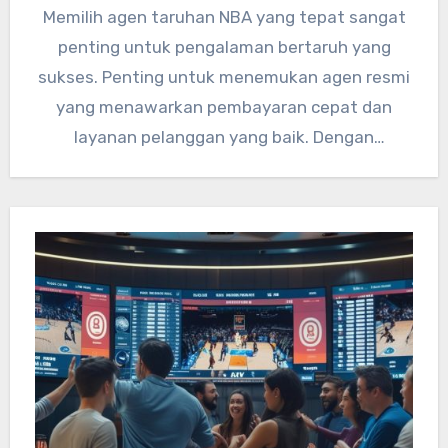
Memilih agen taruhan NBA yang tepat sangat
penting untuk pengalaman bertaruh yang
sukses. Penting untuk menemukan agen resmi
yang menawarkan pembayaran cepat dan
layanan pelanggan yang baik. Dengan
banyaknya pilihan…