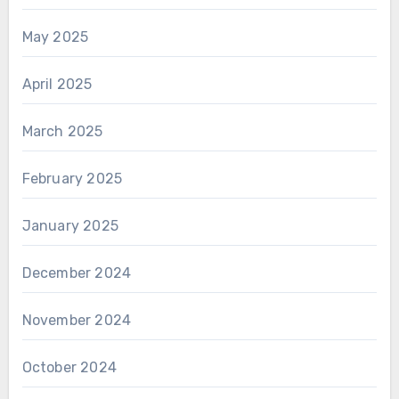
May 2025
April 2025
March 2025
February 2025
January 2025
December 2024
November 2024
October 2024