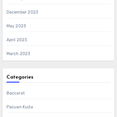
December 2023
May 2023
April 2023
March 2023
Categories
Baccarat
Pacuan Kuda