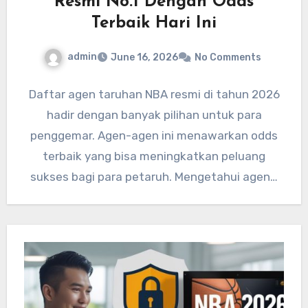
Resmi No.1 Dengan Odds
Terbaik Hari Ini
admin
June 16, 2026
No Comments
Daftar agen taruhan NBA resmi di tahun 2026
hadir dengan banyak pilihan untuk para
penggemar. Agen-agen ini menawarkan odds
terbaik yang bisa meningkatkan peluang
sukses bagi para petaruh. Mengetahui agen…