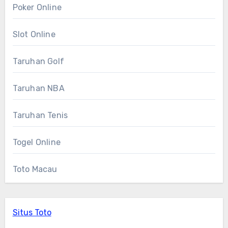
Poker Online
Slot Online
Taruhan Golf
Taruhan NBA
Taruhan Tenis
Togel Online
Toto Macau
Situs Toto