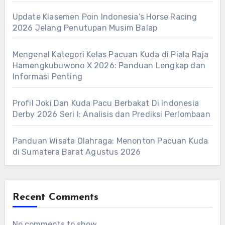
Update Klasemen Poin Indonesia’s Horse Racing
2026 Jelang Penutupan Musim Balap
Mengenal Kategori Kelas Pacuan Kuda di Piala Raja
Hamengkubuwono X 2026: Panduan Lengkap dan
Informasi Penting
Profil Joki Dan Kuda Pacu Berbakat Di Indonesia
Derby 2026 Seri I: Analisis dan Prediksi Perlombaan
Panduan Wisata Olahraga: Menonton Pacuan Kuda
di Sumatera Barat Agustus 2026
Recent Comments
No comments to show.