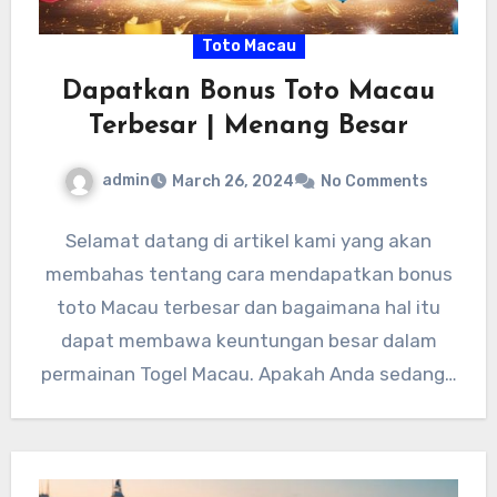
Toto Macau
Dapatkan Bonus Toto Macau
Terbesar | Menang Besar
admin
March 26, 2024
No Comments
Selamat datang di artikel kami yang akan
membahas tentang cara mendapatkan bonus
toto Macau terbesar dan bagaimana hal itu
dapat membawa keuntungan besar dalam
permainan Togel Macau. Apakah Anda sedang…