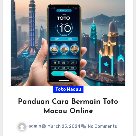
Toto Macau
Panduan Cara Bermain Toto
Macau Online
admin
March 25, 2024
No Comments