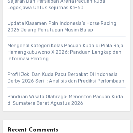
Sejarah Dan Persiapan Arena Pacuan Kuda
Legokjawa Untuk Kejurnas Ke-60
Update Klasemen Poin Indonesia’s Horse Racing
2026 Jelang Penutupan Musim Balap
Mengenal Kategori Kelas Pacuan Kuda di Piala Raja
Hamengkubuwono X 2026: Panduan Lengkap dan
Informasi Penting
Profil Joki Dan Kuda Pacu Berbakat Di Indonesia
Derby 2026 Seri I: Analisis dan Prediksi Perlombaan
Panduan Wisata Olahraga: Menonton Pacuan Kuda
di Sumatera Barat Agustus 2026
Recent Comments