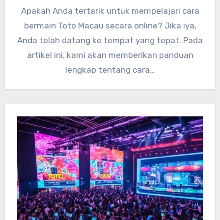
Apakah Anda tertarik untuk mempelajari cara
bermain Toto Macau secara online? Jika iya,
Anda telah datang ke tempat yang tepat. Pada
artikel ini, kami akan memberikan panduan
lengkap tentang cara…