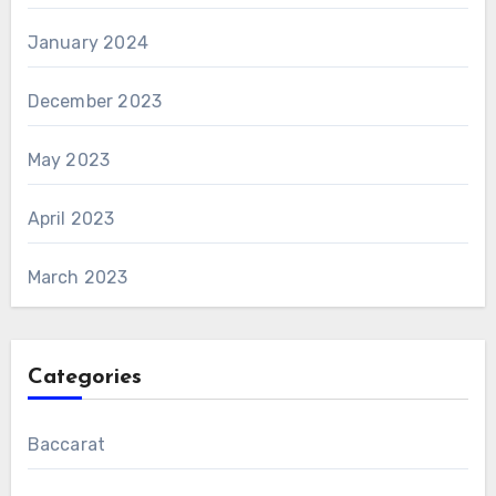
January 2024
December 2023
May 2023
April 2023
March 2023
Categories
Baccarat