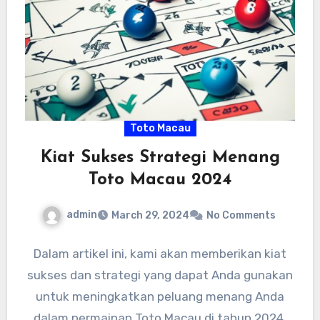
Toto Macau
Kiat Sukses Strategi Menang
Toto Macau 2024
admin
March 29, 2024
No Comments
Dalam artikel ini, kami akan memberikan kiat
sukses dan strategi yang dapat Anda gunakan
untuk meningkatkan peluang menang Anda
dalam permainan Toto Macau di tahun 2024.