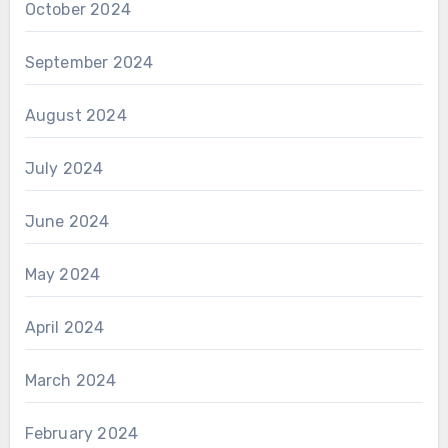
October 2024
September 2024
August 2024
July 2024
June 2024
May 2024
April 2024
March 2024
February 2024