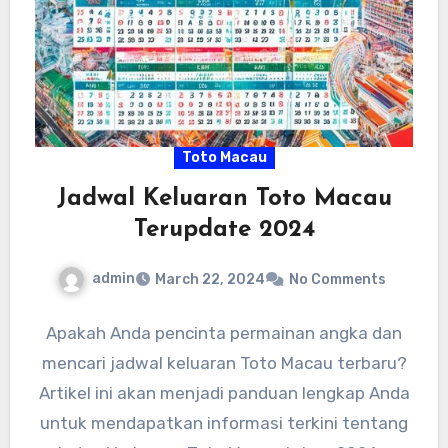
Toto Macau
Jadwal Keluaran Toto Macau
Terupdate 2024
admin
March 22, 2024
No Comments
Apakah Anda pencinta permainan angka dan
mencari jadwal keluaran Toto Macau terbaru?
Artikel ini akan menjadi panduan lengkap Anda
untuk mendapatkan informasi terkini tentang