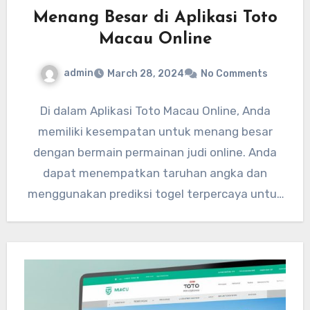
Menang Besar di Aplikasi Toto
Macau Online
admin
March 28, 2024
No Comments
Di dalam Aplikasi Toto Macau Online, Anda
memiliki kesempatan untuk menang besar
dengan bermain permainan judi online. Anda
dapat menempatkan taruhan angka dan
menggunakan prediksi togel terpercaya untuk
membantu Anda…