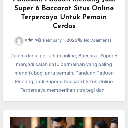
Super 6 Baccarat Situs Online
Terpercaya Untuk Pemain
Cerdas
admin
February 1, 2026
No Comments
Dalam dunia perjudian online, Baccarat Super 6
menjadi salah satu permainan yang paling
menarik bagi para pemain. Panduan Paduan
Menang Judi Super 6 Baccarat Situs Online
Terpercaya memberikan strategi dan…