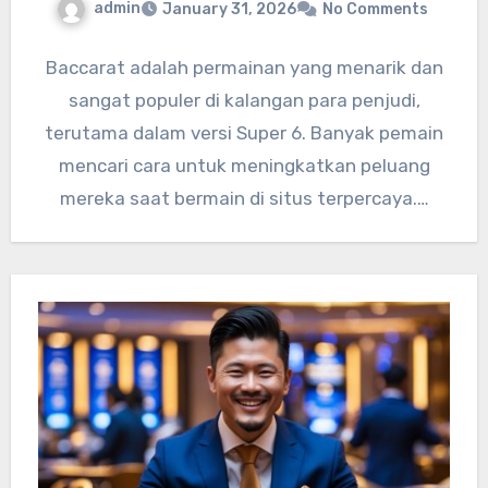
admin
January 31, 2026
No Comments
Baccarat adalah permainan yang menarik dan
sangat populer di kalangan para penjudi,
terutama dalam versi Super 6. Banyak pemain
mencari cara untuk meningkatkan peluang
mereka saat bermain di situs terpercaya.…