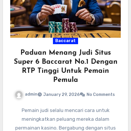
Baccarat
Paduan Menang Judi Situs
Super 6 Baccarat No.1 Dengan
RTP Tinggi Untuk Pemain
Pemula
admin
January 29, 2026
No Comments
Pemain judi selalu mencari cara untuk
meningkatkan peluang mereka dalam
permainan kasino. Bergabung dengan situs