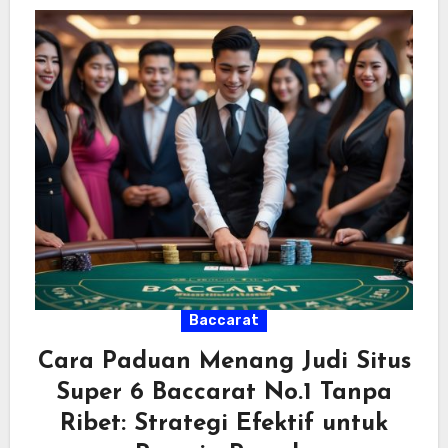
Baccarat
Cara Paduan Menang Judi Situs
Super 6 Baccarat No.1 Tanpa
Ribet: Strategi Efektif untuk