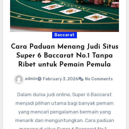
Baccarat
Cara Paduan Menang Judi Situs
Super 6 Baccarat No.1 Tanpa
Ribet untuk Pemain Pemula
admin
February 3, 2026
No Comments
Dalam dunia judi online, Super 6 Baccarat
menjadi pilihan utama bagi banyak pemain
yang mencari pengalaman bermain yang
menarik dan menguntungkan. Cara paduan