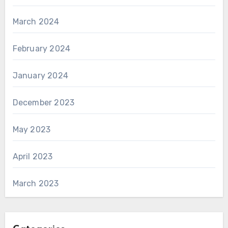
March 2024
February 2024
January 2024
December 2023
May 2023
April 2023
March 2023