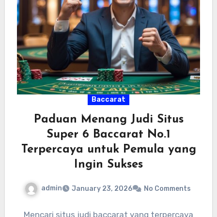
Baccarat
Paduan Menang Judi Situs
Super 6 Baccarat No.1
Terpercaya untuk Pemula yang
Ingin Sukses
admin
January 23, 2026
No Comments
Mencari situs judi baccarat yang terpercaya