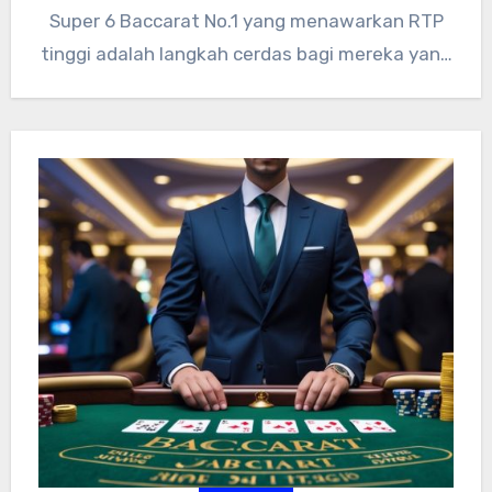
Super 6 Baccarat No.1 yang menawarkan RTP
tinggi adalah langkah cerdas bagi mereka yang
ingin…