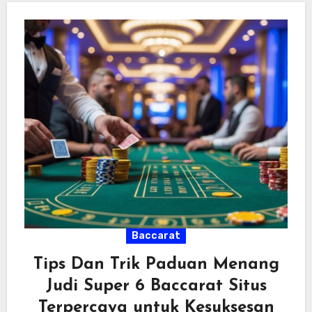
Baccarat
Tips Dan Trik Paduan Menang
Judi Super 6 Baccarat Situs
Terpercaya untuk Kesuksesan