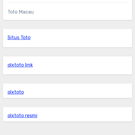
Toto Macau
Situs Toto
olxtoto link
olxtoto
olxtoto resmi