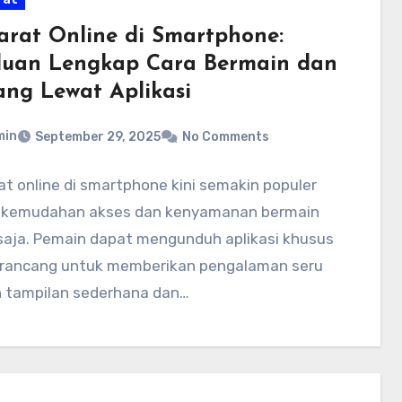
arat Online di Smartphone:
uan Lengkap Cara Bermain dan
ng Lewat Aplikasi
min
September 29, 2025
No Comments
t online di smartphone kini semakin populer
 kemudahan akses dan kenyamanan bermain
saja. Pemain dapat mengunduh aplikasi khusus
irancang untuk memberikan pengalaman seru
 tampilan sederhana dan…