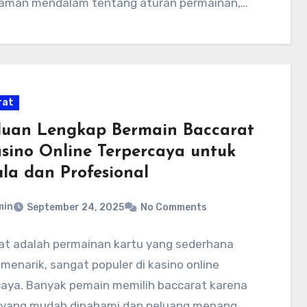
man mendalam tentang aturan permainan,
aruhan, serta manajemen modal…
rat
uan Lengkap Bermain Baccarat
asino Online Terpercaya untuk
la dan Profesional
min
September 24, 2025
No Comments
at adalah permainan kartu yang sederhana
enarik, sangat populer di kasino online
caya. Banyak pemain memilih baccarat karena
 yang mudah dipahami dan peluang menang