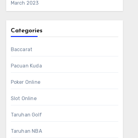
March 2023
Categories
Baccarat
Pacuan Kuda
Poker Online
Slot Online
Taruhan Golf
Taruhan NBA