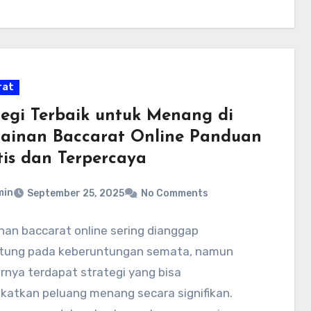
rat
tegi Terbaik untuk Menang di
ainan Baccarat Online Panduan
tis dan Terpercaya
min
September 25, 2025
No Comments
nan baccarat online sering dianggap
tung pada keberuntungan semata, namun
rnya terdapat strategi yang bisa
katkan peluang menang secara signifikan.