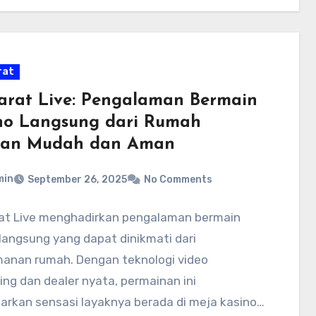
rat
arat Live: Pengalaman Bermain
no Langsung dari Rumah
an Mudah dan Aman
min
September 26, 2025
No Comments
at Live menghadirkan pengalaman bermain
langsung yang dapat dinikmati dari
anan rumah. Dengan teknologi video
ng dan dealer nyata, permainan ini
rkan sensasi layaknya berada di meja kasino