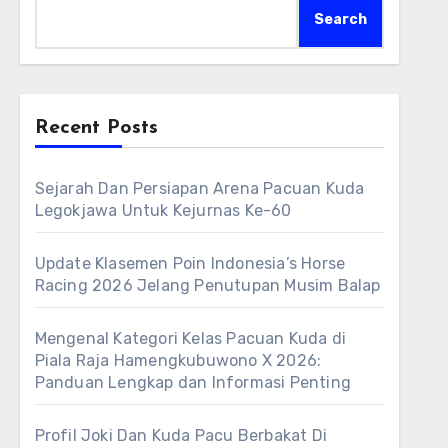
Search
Recent Posts
Sejarah Dan Persiapan Arena Pacuan Kuda
Legokjawa Untuk Kejurnas Ke-60
Update Klasemen Poin Indonesia’s Horse
Racing 2026 Jelang Penutupan Musim Balap
Mengenal Kategori Kelas Pacuan Kuda di
Piala Raja Hamengkubuwono X 2026:
Panduan Lengkap dan Informasi Penting
Profil Joki Dan Kuda Pacu Berbakat Di