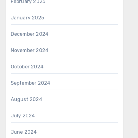
February 2025
January 2025
December 2024
November 2024
October 2024
September 2024
August 2024
July 2024
June 2024