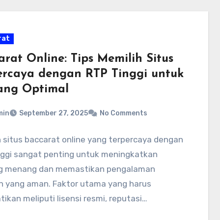
rat
arat Online: Tips Memilih Situs
ercaya dengan RTP Tinggi untuk
ng Optimal
min
September 27, 2025
No Comments
 situs baccarat online yang terpercaya dengan
nggi sangat penting untuk meningkatkan
g menang dan memastikan pengalaman
n yang aman. Faktor utama yang harus
tikan meliputi lisensi resmi, reputasi…