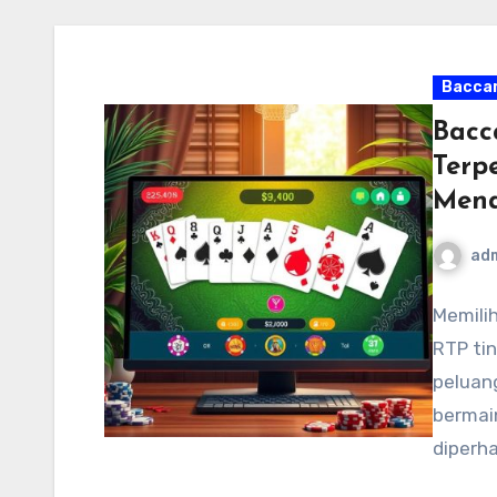
Bacca
Bacc
Terp
Mena
ad
Memilih
RTP ti
peluan
bermai
diperha