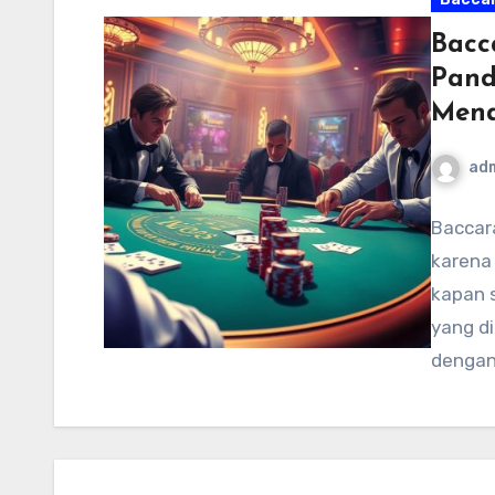
Bacc
Pand
Mena
ad
Baccara
karena
kapan 
yang d
dengan