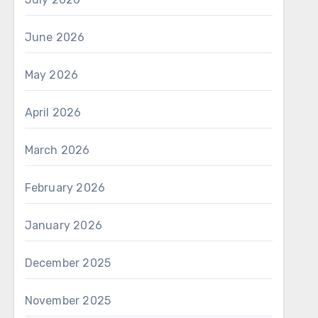
June 2026
May 2026
April 2026
March 2026
February 2026
January 2026
December 2025
November 2025