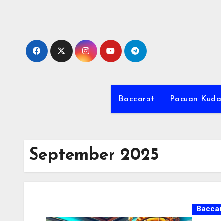
Skip
to
content
Baccarat
Pacuan Kuda
September 2025
Bacca