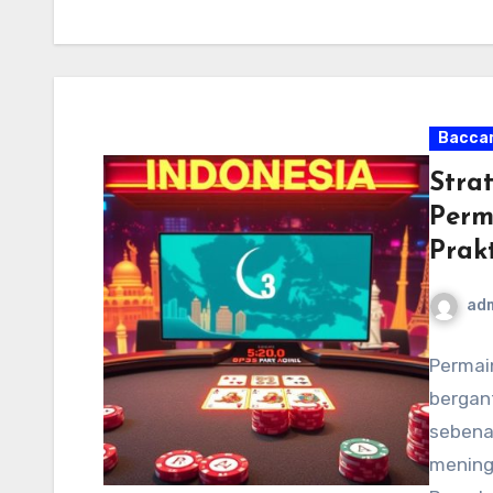
asli…
Bacca
Stra
Perm
Prak
ad
Permai
bergan
sebena
mening