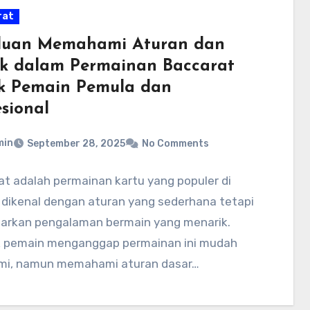
rat
uan Memahami Aturan dan
ik dalam Permainan Baccarat
k Pemain Pemula dan
esional
min
September 28, 2025
No Comments
t adalah permainan kartu yang populer di
 dikenal dengan aturan yang sederhana tetapi
rkan pengalaman bermain yang menarik.
 pemain menganggap permainan ini mudah
mi, namun memahami aturan dasar…