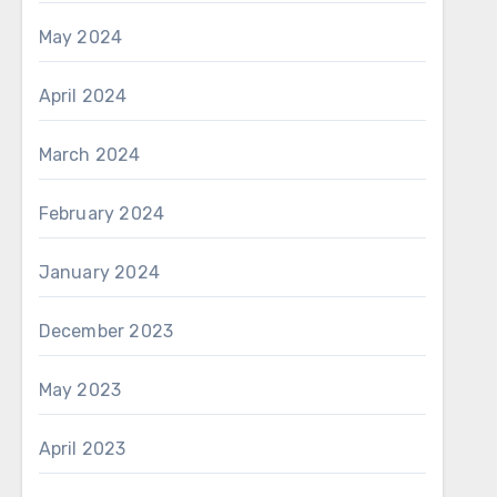
May 2024
April 2024
March 2024
February 2024
January 2024
December 2023
May 2023
April 2023