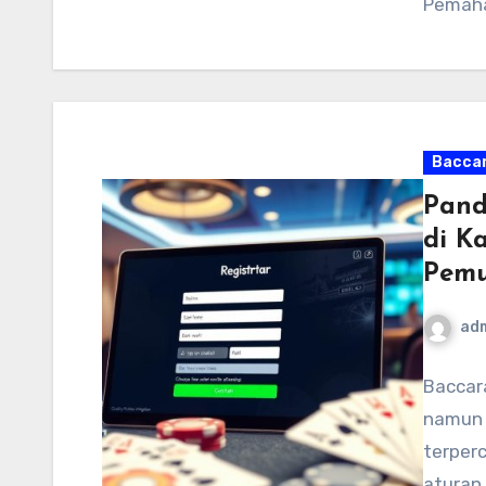
Pemaha
pola t
Bacca
Pand
di K
Pemu
ad
Baccar
namun m
terper
aturan