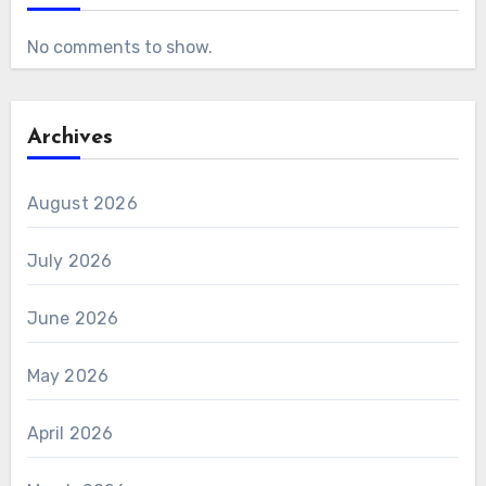
No comments to show.
Archives
August 2026
July 2026
June 2026
May 2026
April 2026