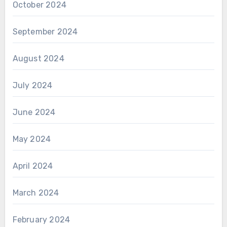
October 2024
September 2024
August 2024
July 2024
June 2024
May 2024
April 2024
March 2024
February 2024