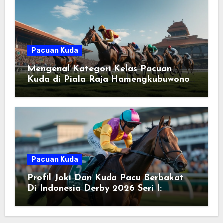
Pacuan Kuda
Mengenal Kategori Kelas Pacuan
Kuda di Piala Raja Hamengkubuwono
X 2026: Panduan Lengkap dan
Informasi Penting
Pacuan Kuda
Profil Joki Dan Kuda Pacu Berbakat
Di Indonesia Derby 2026 Seri I:
Analisis dan Prediksi Perlombaan