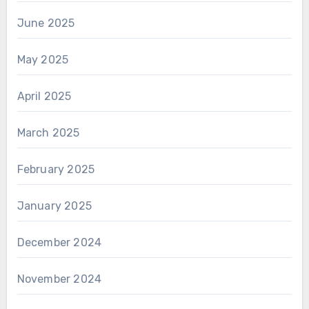
June 2025
May 2025
April 2025
March 2025
February 2025
January 2025
December 2024
November 2024