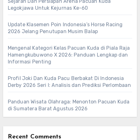
Sejarah Dan Persiapan Arena Pacuan Kuda
Legokjawa Untuk Kejurnas Ke-60
Update Klasemen Poin Indonesia’s Horse Racing
2026 Jelang Penutupan Musim Balap
Mengenal Kategori Kelas Pacuan Kuda di Piala Raja
Hamengkubuwono X 2026: Panduan Lengkap dan
Informasi Penting
Profil Joki Dan Kuda Pacu Berbakat Di Indonesia
Derby 2026 Seri I: Analisis dan Prediksi Perlombaan
Panduan Wisata Olahraga: Menonton Pacuan Kuda
di Sumatera Barat Agustus 2026
Recent Comments