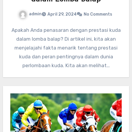
admin
April 29, 2024
No Comments
Apakah Anda penasaran dengan prestasi kuda
dalam lomba balap? Di artikel ini, kita akan
menjelajahi fakta menarik tentang prestasi
kuda dan peran pentingnya dalam dunia
perlombaan kuda. Kita akan melihat…