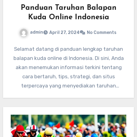
Panduan Taruhan Balapan
Kuda Online Indonesia
admin
April 27, 2024
No Comments
Selamat datang di panduan lengkap taruhan
balapan kuda online di Indonesia. Di sini, Anda
akan menemukan informasi terkini tentang
cara bertaruh, tips, strategi, dan situs
terpercaya yang menyediakan taruhan
balapan…