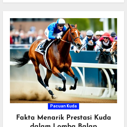
Pacuan Kuda
Fakta Menarik Prestasi Kuda
dalam Lomba Balap