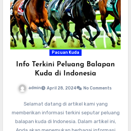
Pacuan Kuda
Info Terkini Peluang Balapan
Kuda di Indonesia
admin
April 28, 2024
No Comments
Selamat datang di artikel kami yang
memberikan informasi terkini seputar peluang
balapan kuda di Indonesia. Dalam artikel ini,
Anda akan menemukan berbagai informasi