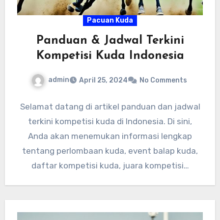
Pacuan Kuda
Panduan & Jadwal Terkini
Kompetisi Kuda Indonesia
admin
April 25, 2024
No Comments
Selamat datang di artikel panduan dan jadwal
terkini kompetisi kuda di Indonesia. Di sini,
Anda akan menemukan informasi lengkap
tentang perlombaan kuda, event balap kuda,
daftar kompetisi kuda, juara kompetisi…