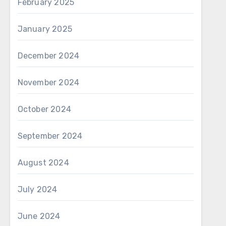
February 2025
January 2025
December 2024
November 2024
October 2024
September 2024
August 2024
July 2024
June 2024