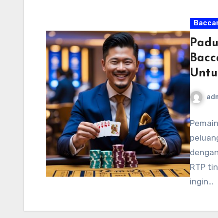
Bacca
Padu
Bacc
Untu
ad
Pemain
peluan
dengan
RTP ti
ingin…