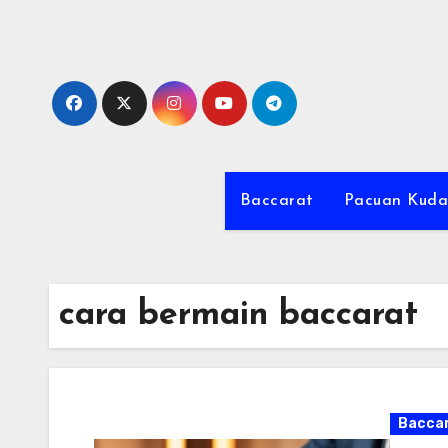
Skip
to
content
Baccarat
Pacuan Kuda
cara bermain baccarat
Bacca