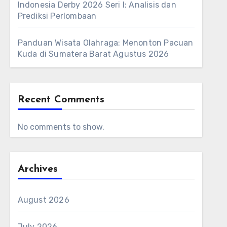
Indonesia Derby 2026 Seri I: Analisis dan
Prediksi Perlombaan
Panduan Wisata Olahraga: Menonton Pacuan
Kuda di Sumatera Barat Agustus 2026
Recent Comments
No comments to show.
Archives
August 2026
July 2026