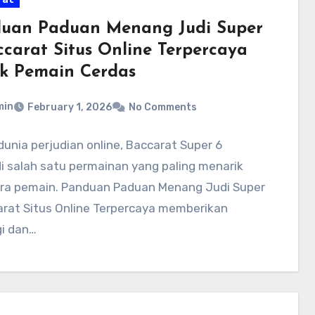
uan Paduan Menang Judi Super
ccarat Situs Online Terpercaya
k Pemain Cerdas
min
February 1, 2026
No Comments
unia perjudian online, Baccarat Super 6
i salah satu permainan yang paling menarik
ara pemain. Panduan Paduan Menang Judi Super
arat Situs Online Terpercaya memberikan
gi dan…