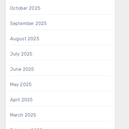
October 2025
September 2025
August 2025
July 2025
June 2025
May 2025
April 2025
March 2025