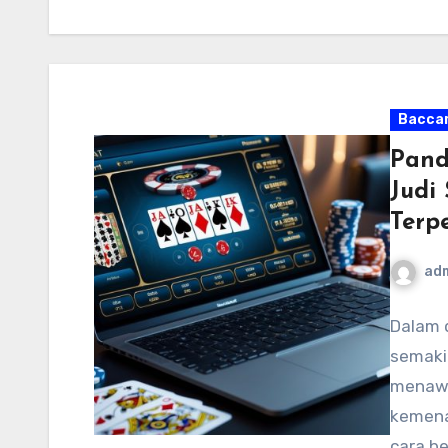
Bacca
Pand
Judi
Terp
ad
Dalam d
semakin
menawa
kemena
cara b