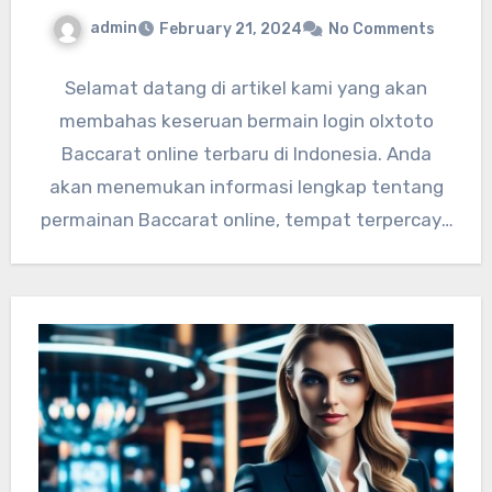
admin
February 21, 2024
No Comments
Selamat datang di artikel kami yang akan
membahas keseruan bermain login olxtoto
Baccarat online terbaru di Indonesia. Anda
akan menemukan informasi lengkap tentang
permainan Baccarat online, tempat terpercaya
untuk bermain,…