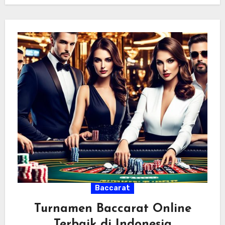
Baccarat
Turnamen Baccarat Online
Terbaik di Indonesia