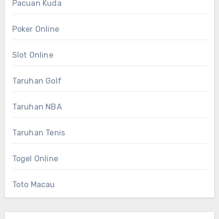
Pacuan Kuda
Poker Online
Slot Online
Taruhan Golf
Taruhan NBA
Taruhan Tenis
Togel Online
Toto Macau