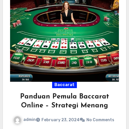
Baccarat
Panduan Pemula Baccarat
Online – Strategi Menang
admin
February 23, 2024
No Comments