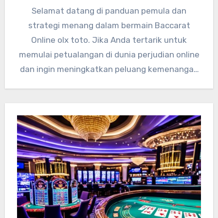
Selamat datang di panduan pemula dan
strategi menang dalam bermain Baccarat
Online olx toto. Jika Anda tertarik untuk
memulai petualangan di dunia perjudian online
dan ingin meningkatkan peluang kemenangan
Anda,…