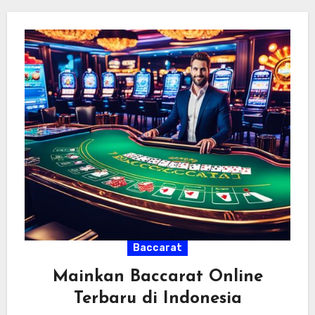
Baccarat
Mainkan Baccarat Online
Terbaru di Indonesia