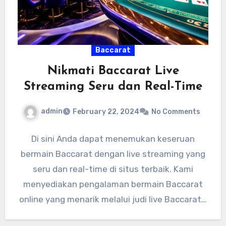
Baccarat
Nikmati Baccarat Live
Streaming Seru dan Real-Time
admin
February 22, 2024
No Comments
Di sini Anda dapat menemukan keseruan
bermain Baccarat dengan live streaming yang
seru dan real-time di situs terbaik. Kami
menyediakan pengalaman bermain Baccarat
online yang menarik melalui judi live Baccarat…