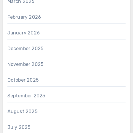
March 2026
February 2026
January 2026
December 2025
November 2025
October 2025
September 2025
August 2025
July 2025