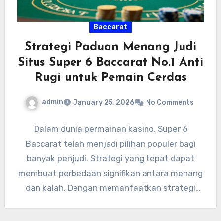
Baccarat
Strategi Paduan Menang Judi
Situs Super 6 Baccarat No.1 Anti
Rugi untuk Pemain Cerdas
admin
January 25, 2026
No Comments
Dalam dunia permainan kasino, Super 6
Baccarat telah menjadi pilihan populer bagi
banyak penjudi. Strategi yang tepat dapat
membuat perbedaan signifikan antara menang
dan kalah. Dengan memanfaatkan strategi
paduan yang…