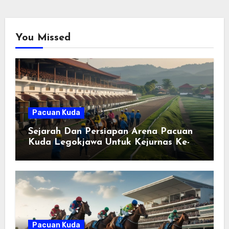
You Missed
Pacuan Kuda
Sejarah Dan Persiapan Arena Pacuan
Kuda Legokjawa Untuk Kejurnas Ke-
60
Pacuan Kuda