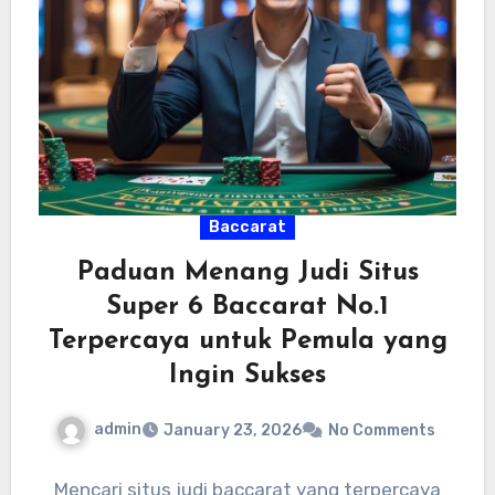
Baccarat
Paduan Menang Judi Situs
Super 6 Baccarat No.1
Terpercaya untuk Pemula yang
Ingin Sukses
admin
January 23, 2026
No Comments
Mencari situs judi baccarat yang terpercaya