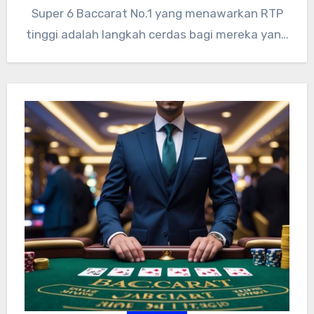
Super 6 Baccarat No.1 yang menawarkan RTP
tinggi adalah langkah cerdas bagi mereka yang
ingin…