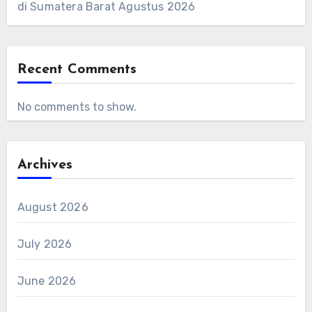
di Sumatera Barat Agustus 2026
Recent Comments
No comments to show.
Archives
August 2026
July 2026
June 2026