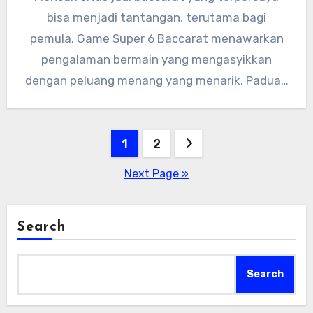
bisa menjadi tantangan, terutama bagi
pemula. Game Super 6 Baccarat menawarkan
pengalaman bermain yang mengasyikkan
dengan peluang menang yang menarik. Paduan
Menang Judi Situs…
Posts
1
2
pagination
Next Page »
Search
Search