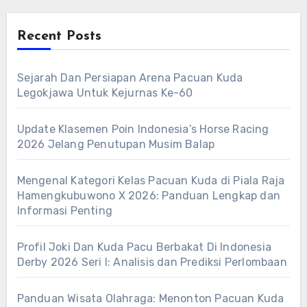
Recent Posts
Sejarah Dan Persiapan Arena Pacuan Kuda
Legokjawa Untuk Kejurnas Ke-60
Update Klasemen Poin Indonesia’s Horse Racing
2026 Jelang Penutupan Musim Balap
Mengenal Kategori Kelas Pacuan Kuda di Piala Raja
Hamengkubuwono X 2026: Panduan Lengkap dan
Informasi Penting
Profil Joki Dan Kuda Pacu Berbakat Di Indonesia
Derby 2026 Seri I: Analisis dan Prediksi Perlombaan
Panduan Wisata Olahraga: Menonton Pacuan Kuda