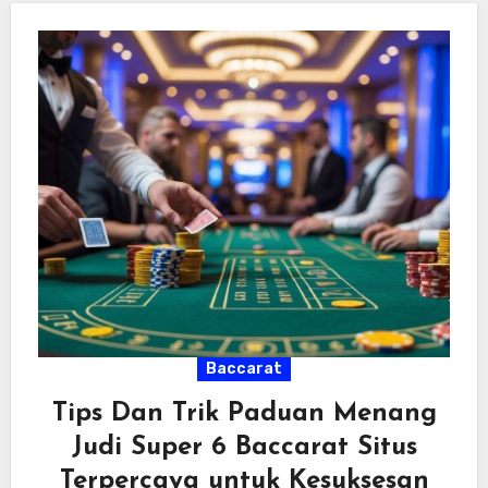
Baccarat
Tips Dan Trik Paduan Menang
Judi Super 6 Baccarat Situs
Terpercaya untuk Kesuksesan