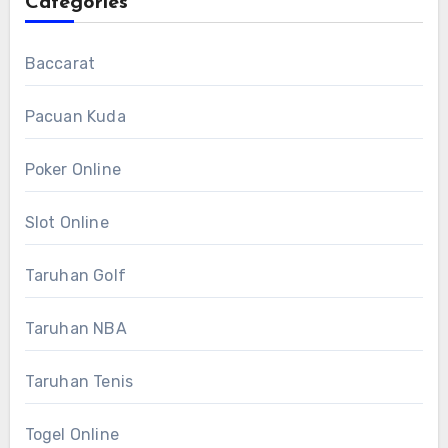
Categories
Baccarat
Pacuan Kuda
Poker Online
Slot Online
Taruhan Golf
Taruhan NBA
Taruhan Tenis
Togel Online