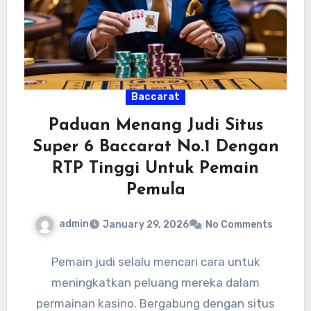
Baccarat
Paduan Menang Judi Situs
Super 6 Baccarat No.1 Dengan
RTP Tinggi Untuk Pemain
Pemula
admin
January 29, 2026
No Comments
Pemain judi selalu mencari cara untuk
meningkatkan peluang mereka dalam
permainan kasino. Bergabung dengan situs