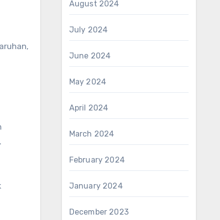
August 2024
July 2024
taruhan,
June 2024
May 2024
April 2024
m
March 2024
.
February 2024
k
January 2024
December 2023