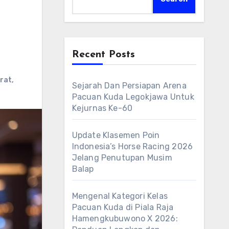
Recent Posts
rat
,
Sejarah Dan Persiapan Arena
Pacuan Kuda Legokjawa Untuk
Kejurnas Ke-60
Update Klasemen Poin
Indonesia’s Horse Racing 2026
Jelang Penutupan Musim
Balap
Mengenal Kategori Kelas
Pacuan Kuda di Piala Raja
Hamengkubuwono X 2026: