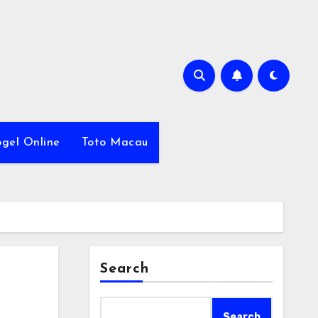
ogel Online
Toto Macau
Search
Search