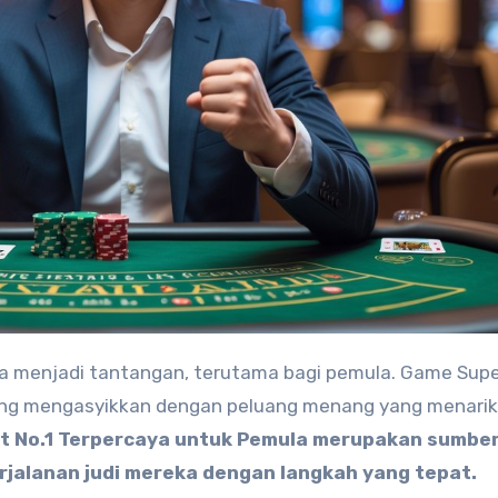
ng mengasyikkan dengan peluang menang yang menarik
at No.1 Terpercaya untuk Pemula merupakan sumbe
rjalanan judi mereka dengan langkah yang tepat.