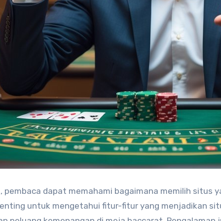
na, pembaca dapat memahami bagaimana memilih situs y
Penting untuk mengetahui fitur-fitur yang menjadikan sit
kan peluang kemenangan di meja baccarat. Pengalaman j