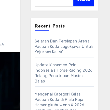
Recent Posts
Sejarah Dan Persiapan Arena
BA
Pacuan Kuda Legokjawa Untuk
Kejurnas Ke-60
Update Klasemen Poin
Indonesia’s Horse Racing 2026
Jelang Penutupan Musim
Balap
Mengenal Kategori Kelas
Pacuan Kuda di Piala Raja
Hamengkubuwono X 2026: