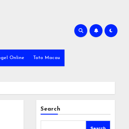
ogel Online
Toto Macau
Search
Search