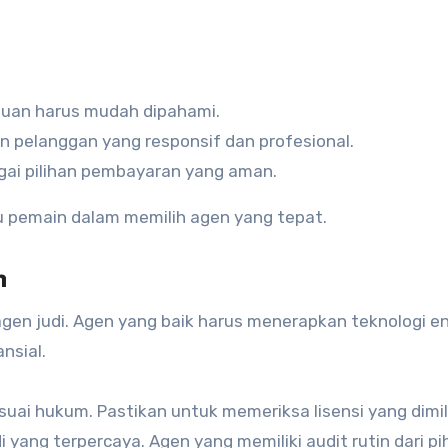
tuan harus mudah dipahami.
an pelanggan yang responsif dan profesional.
gai pilihan pembayaran yang aman.
 pemain dalam memilih agen yang tepat.
n
gen judi. Agen yang baik harus menerapkan teknologi en
nsial.
suai hukum. Pastikan untuk memeriksa lisensi yang dimili
 yang terpercaya. Agen yang memiliki audit rutin dari pi