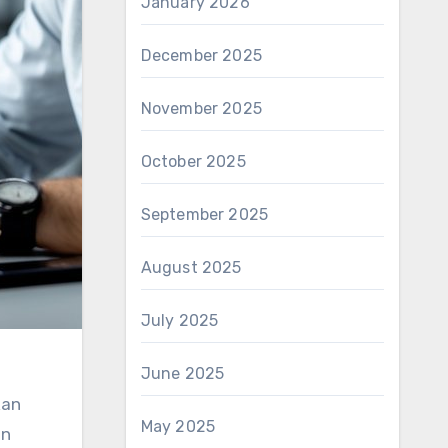
January 2026
December 2025
November 2025
October 2025
September 2025
August 2025
July 2025
June 2025
kan
May 2025
en