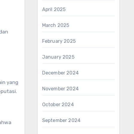
April 2025
March 2025
 dan
February 2025
January 2025
December 2024
ain yang
November 2024
putasi.
October 2024
September 2024
bahwa