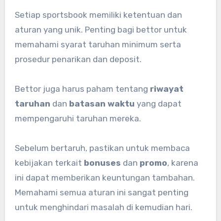
Setiap sportsbook memiliki ketentuan dan
aturan yang unik. Penting bagi bettor untuk
memahami syarat taruhan minimum serta
prosedur penarikan dan deposit.
Bettor juga harus paham tentang
riwayat
taruhan
dan
batasan waktu
yang dapat
mempengaruhi taruhan mereka.
Sebelum bertaruh, pastikan untuk membaca
kebijakan terkait
bonuses
dan
promo
, karena
ini dapat memberikan keuntungan tambahan.
Memahami semua aturan ini sangat penting
untuk menghindari masalah di kemudian hari.