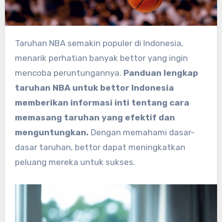
Taruhan NBA semakin populer di Indonesia,
menarik perhatian banyak bettor yang ingin
mencoba peruntungannya.
Panduan lengkap
taruhan NBA untuk bettor Indonesia
memberikan informasi inti tentang cara
memasang taruhan yang efektif dan
menguntungkan.
Dengan memahami dasar-
dasar taruhan, bettor dapat meningkatkan
peluang mereka untuk sukses.