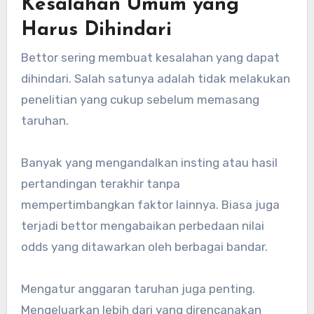
Kesalahan Umum yang
Harus Dihindari
Bettor sering membuat kesalahan yang dapat
dihindari. Salah satunya adalah tidak melakukan
penelitian yang cukup sebelum memasang
taruhan.
Banyak yang mengandalkan insting atau hasil
pertandingan terakhir tanpa
mempertimbangkan faktor lainnya. Biasa juga
terjadi bettor mengabaikan perbedaan nilai
odds yang ditawarkan oleh berbagai bandar.
Mengatur anggaran taruhan juga penting.
Mengeluarkan lebih dari yang direncanakan