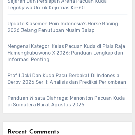
Sejarah Dan Persiapan Arena Pacuan Kuda
Legokjawa Untuk Kejurnas Ke-60
Update Klasemen Poin Indonesia’s Horse Racing
2026 Jelang Penutupan Musim Balap
Mengenal Kategori Kelas Pacuan Kuda di Piala Raja
Hamengkubuwono X 2026: Panduan Lengkap dan
Informasi Penting
Profil Joki Dan Kuda Pacu Berbakat Di Indonesia
Derby 2026 Seri I: Analisis dan Prediksi Perlombaan
Panduan Wisata Olahraga: Menonton Pacuan Kuda
di Sumatera Barat Agustus 2026
Recent Comments