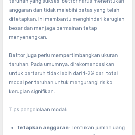
taruhan yang sukses. bettor harus menentukan
anggaran dan tidak melebihi batas yang telah
ditetapkan. Ini membantu menghindari kerugian
besar dan menjaga permainan tetap
menyenangkan.
Bettor juga perlu mempertimbangkan ukuran
taruhan. Pada umumnya, direkomendasikan
untuk bertaruh tidak lebih dari 1-2% dari total
modal per taruhan untuk mengurangi risiko
kerugian signifikan.
Tips pengelolaan modal:
Tetapkan anggaran
: Tentukan jumlah uang