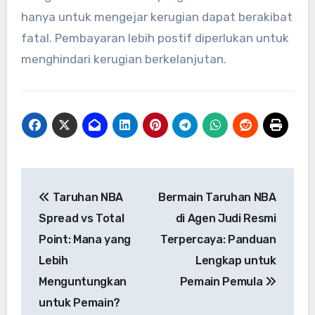
hanya untuk mengejar kerugian dapat berakibat
fatal. Pembayaran lebih postif diperlukan untuk
menghindari kerugian berkelanjutan.
Post
Taruhan NBA
Bermain Taruhan NBA
navigation
Spread vs Total
di Agen Judi Resmi
Point: Mana yang
Terpercaya: Panduan
Lebih
Lengkap untuk
Menguntungkan
Pemain Pemula
untuk Pemain?