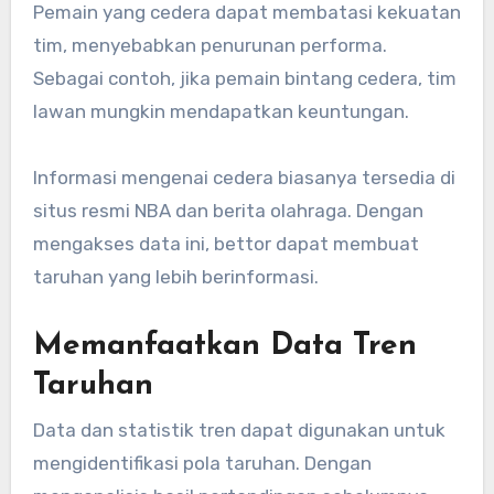
Pemain yang cedera dapat membatasi kekuatan
tim, menyebabkan penurunan performa.
Sebagai contoh, jika pemain bintang cedera, tim
lawan mungkin mendapatkan keuntungan.
Informasi mengenai cedera biasanya tersedia di
situs resmi NBA dan berita olahraga. Dengan
mengakses data ini, bettor dapat membuat
taruhan yang lebih berinformasi.
Memanfaatkan Data Tren
Taruhan
Data dan statistik tren dapat digunakan untuk
mengidentifikasi pola taruhan. Dengan