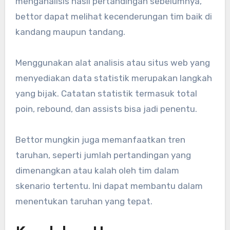
menganalisis hasil pertandingan sebelumnya,
bettor dapat melihat kecenderungan tim baik di
kandang maupun tandang.
Menggunakan alat analisis atau situs web yang
menyediakan data statistik merupakan langkah
yang bijak. Catatan statistik termasuk total
poin, rebound, dan assists bisa jadi penentu.
Bettor mungkin juga memanfaatkan tren
taruhan, seperti jumlah pertandingan yang
dimenangkan atau kalah oleh tim dalam
skenario tertentu. Ini dapat membantu dalam
menentukan taruhan yang tepat.