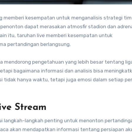
g memberi kesempatan untuk menganalisis strategi tim
penonton dapat merasakan atmosfir stadion dan adrena
in itu, taruhan live memberi kesempatan untuk
ma pertandingan berlangsung.
ga mendorong pengetahuan yang lebih besar tentang liga
tetapi bagaimana informasi dan analisis bisa meningkat
tidak hanya waktu, tetapi juga emosi dalam setiap pe
ive Stream
i langkah-langkah penting untuk menonton pertanding
aca akan mendapatkan informasi tentang persiapan ak