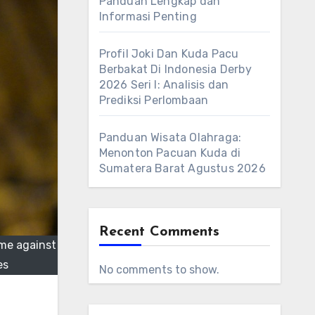
Panduan Lengkap dan
Informasi Penting
Profil Joki Dan Kuda Pacu
Berbakat Di Indonesia Derby
2026 Seri I: Analisis dan
Prediksi Perlombaan
Panduan Wisata Olahraga:
Menonton Pacuan Kuda di
Sumatera Barat Agustus 2026
Recent Comments
ame against
es
No comments to show.