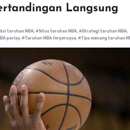
ertandingan Langsung
iksi taruhan NBA
,
#Situs taruhan NBA
,
#Strategi taruhan NBA
,
BA parlay
,
#Taruhan NBA terpercaya
,
#Tips menang taruhan N