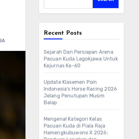
Recent Posts
BA
Sejarah Dan Persiapan Arena
Pacuan Kuda Legokjawa Untuk
Kejurnas Ke-60
Update Klasemen Poin
Indonesia’s Horse Racing 2026
Jelang Penutupan Musim
Balap
Mengenal Kategori Kelas
Pacuan Kuda di Piala Raja
Hamengkubuwono X 2026: