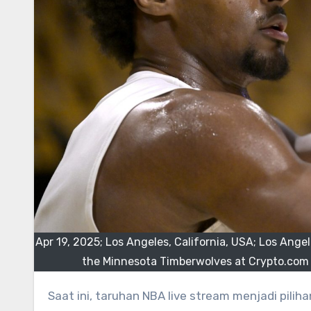
Apr 19, 2025; Los Angeles, California, USA; Los Ang
the Minnesota Timberwolves at Crypto.com
Saat ini, taruhan NBA live stream menjadi pili