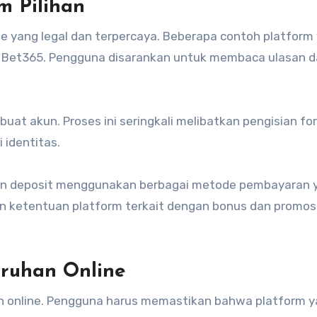
m Pilihan
e yang legal dan terpercaya. Beberapa contoh platform
tau Bet365. Pengguna disarankan untuk membaca ulasan 
at akun. Proses ini seringkali melibatkan pengisian for
 identitas.
kan deposit menggunakan berbagai metode pembayaran 
n ketentuan platform terkait dengan bonus dan promos
ruhan Online
 online. Pengguna harus memastikan bahwa platform 