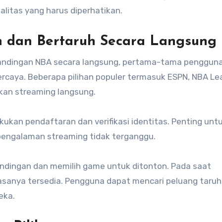
alitas yang harus diperhatikan.
 dan Bertaruh Secara Langsung
andingan NBA secara langsung, pertama-tama pengguna
ercaya. Beberapa pilihan populer termasuk ESPN, NBA L
kan streaming langsung.
ukan pendaftaran dan verifikasi identitas. Penting unt
 pengalaman streaming tidak terganggu.
andingan dan memilih game untuk ditonton. Pada saat
iasanya tersedia. Pengguna dapat mencari peluang taru
eka.