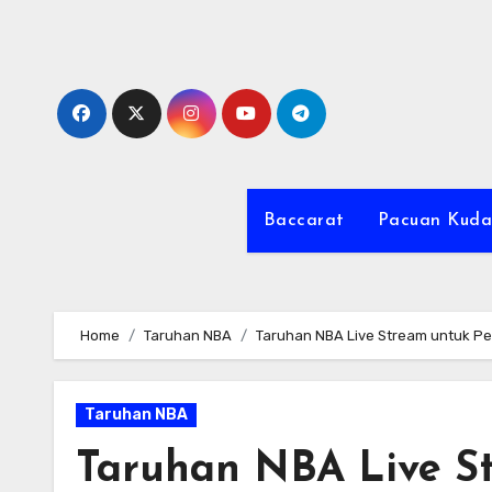
Skip
to
content
Baccarat
Pacuan Kuda
Home
Taruhan NBA
Taruhan NBA Live Stream untuk P
Taruhan NBA
Taruhan NBA Live S