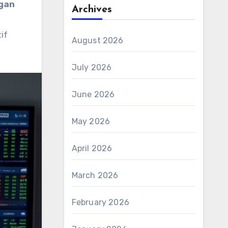
gan
Archives
if
August 2026
July 2026
June 2026
May 2026
April 2026
March 2026
February 2026