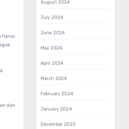
August 2024
July 2024
June 2024
 harus
eague
May 2024
April 2024
uk
March 2024
February 2024
han dan
January 2024
December 2023