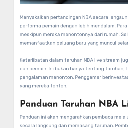
Menyaksikan pertandingan NBA secara langsun
performa pemain dengan lebih mendalam. Para 
meskipun mereka menontonnya dari rumah. Sela
memanfaatkan peluang baru yang muncul sela
Keterlibatan dalam taruhan NBA live stream ju
dan pemain. Ini bukan hanya tentang taruhan, 
pengalaman menonton. Penggemar berinvestasi 
yang mereka tonton.
Panduan Taruhan NBA L
Panduan ini akan mengarahkan pembaca melalu
secara langsung dan memasang taruhan. Pemb