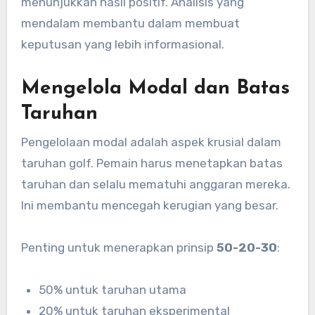
menunjukkan hasil positif. Analisis yang
mendalam membantu dalam membuat
keputusan yang lebih informasional.
Mengelola Modal dan Batas
Taruhan
Pengelolaan modal adalah aspek krusial dalam
taruhan golf. Pemain harus menetapkan batas
taruhan dan selalu mematuhi anggaran mereka.
Ini membantu mencegah kerugian yang besar.
Penting untuk menerapkan prinsip
50-20-30
:
50% untuk taruhan utama
20% untuk taruhan eksperimental