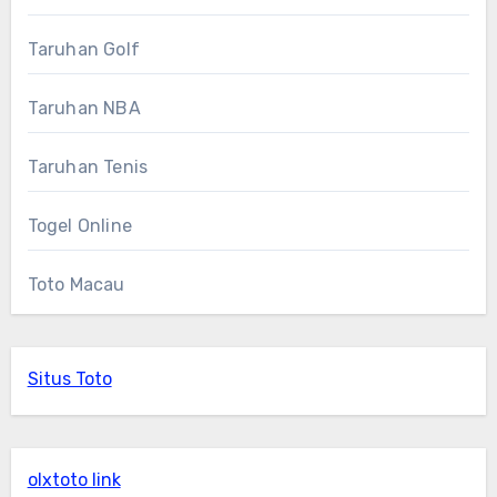
Taruhan Golf
Taruhan NBA
Taruhan Tenis
Togel Online
Toto Macau
Situs Toto
olxtoto link