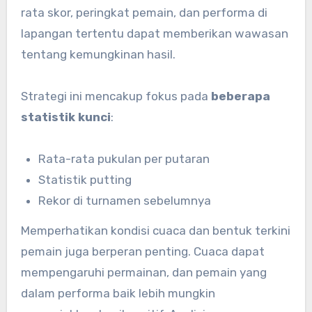
rata skor, peringkat pemain, dan performa di
lapangan tertentu dapat memberikan wawasan
tentang kemungkinan hasil.
Strategi ini mencakup fokus pada
beberapa
statistik kunci
:
Rata-rata pukulan per putaran
Statistik putting
Rekor di turnamen sebelumnya
Memperhatikan kondisi cuaca dan bentuk terkini
pemain juga berperan penting. Cuaca dapat
mempengaruhi permainan, dan pemain yang
dalam performa baik lebih mungkin