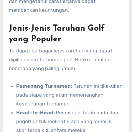
dan mengetahui cara kerjanya dapat
memberikan keuntungan.
Jenis-Jenis Taruhan Golf
yang Populer
Terdapat berbagai jenis taruhan yang dapat
dipilih dalam turnamen golf. Berikut adalah
beberapa yang paling umum:
Pemenang Turnamen:
Taruhan ini dilakukan
pada siapa yang akan memenangkan
keseluruhan turnamen.
Head-to-Head:
Pemain bertaruh pada dua
pegolf untuk melihat siapa yang memiliki
skor terbaik di antara mereka.