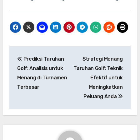
Post
Prediksi Taruhan
Strategi Menang
navigation
Golf: Analisis untuk
Taruhan Golf: Teknik
Menang di Turnamen
Efektif untuk
Terbesar
Meningkatkan
Peluang Anda