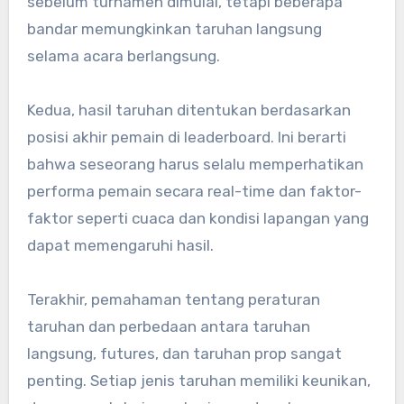
sebelum turnamen dimulai, tetapi beberapa
bandar memungkinkan taruhan langsung
selama acara berlangsung.
Kedua, hasil taruhan ditentukan berdasarkan
posisi akhir pemain di leaderboard. Ini berarti
bahwa seseorang harus selalu memperhatikan
performa pemain secara real-time dan faktor-
faktor seperti cuaca dan kondisi lapangan yang
dapat memengaruhi hasil.
Terakhir, pemahaman tentang peraturan
taruhan dan perbedaan antara taruhan
langsung, futures, dan taruhan prop sangat
penting. Setiap jenis taruhan memiliki keunikan,