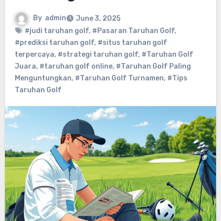
By
admin
June 3, 2025
#judi taruhan golf
,
#Pasaran Taruhan Golf
,
#prediksi taruhan golf
,
#situs taruhan golf
terpercaya
,
#strategi taruhan golf
,
#Taruhan Golf
Juara
,
#taruhan golf online
,
#Taruhan Golf Paling
Menguntungkan
,
#Taruhan Golf Turnamen
,
#Tips
Taruhan Golf