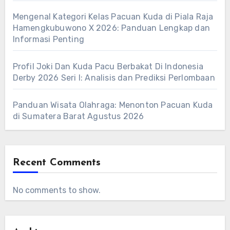
Mengenal Kategori Kelas Pacuan Kuda di Piala Raja
Hamengkubuwono X 2026: Panduan Lengkap dan
Informasi Penting
Profil Joki Dan Kuda Pacu Berbakat Di Indonesia
Derby 2026 Seri I: Analisis dan Prediksi Perlombaan
Panduan Wisata Olahraga: Menonton Pacuan Kuda
di Sumatera Barat Agustus 2026
Recent Comments
No comments to show.