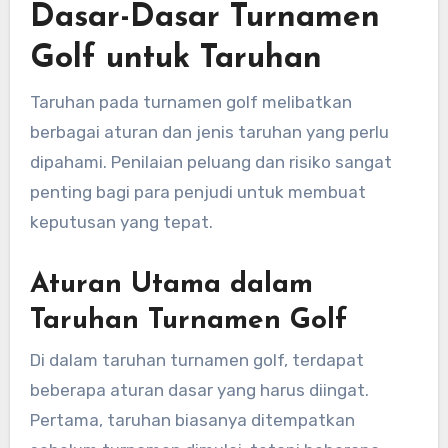
Dasar-Dasar Turnamen
Golf untuk Taruhan
Taruhan pada turnamen golf melibatkan
berbagai aturan dan jenis taruhan yang perlu
dipahami. Penilaian peluang dan risiko sangat
penting bagi para penjudi untuk membuat
keputusan yang tepat.
Aturan Utama dalam
Taruhan Turnamen Golf
Di dalam taruhan turnamen golf, terdapat
beberapa aturan dasar yang harus diingat.
Pertama, taruhan biasanya ditempatkan