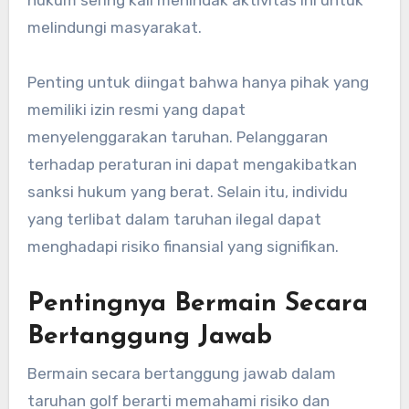
hukum sering kali menindak aktivitas ini untuk
melindungi masyarakat.
Penting untuk diingat bahwa hanya pihak yang
memiliki izin resmi yang dapat
menyelenggarakan taruhan. Pelanggaran
terhadap peraturan ini dapat mengakibatkan
sanksi hukum yang berat. Selain itu, individu
yang terlibat dalam taruhan ilegal dapat
menghadapi risiko finansial yang signifikan.
Pentingnya Bermain Secara
Bertanggung Jawab
Bermain secara bertanggung jawab dalam
taruhan golf berarti memahami risiko dan