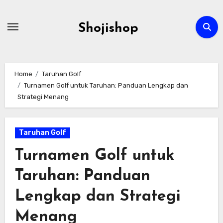
Skip
to
Shojishop
content
Home
Taruhan Golf
Turnamen Golf untuk Taruhan: Panduan Lengkap dan
Strategi Menang
Taruhan Golf
Turnamen Golf untuk
Taruhan: Panduan
Lengkap dan Strategi
Menang