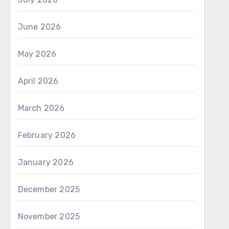
June 2026
May 2026
April 2026
March 2026
February 2026
January 2026
December 2025
November 2025