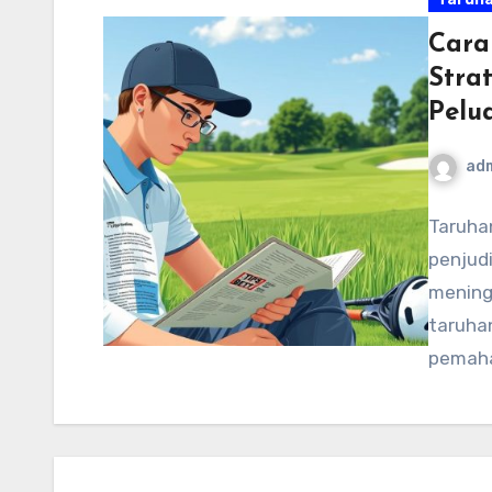
Cara
Stra
Pelu
ad
Taruhan
penjudi
mening
taruhan
pemaha