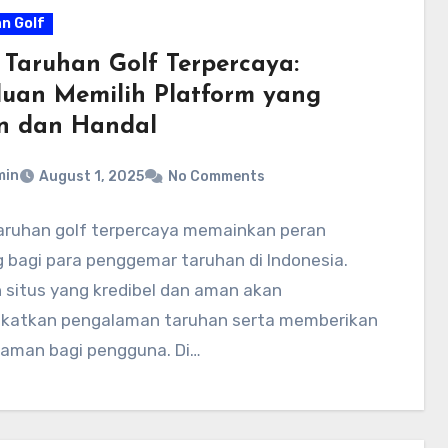
n Golf
s Taruhan Golf Terpercaya:
uan Memilih Platform yang
 dan Handal
min
August 1, 2025
No Comments
taruhan golf terpercaya memainkan peran
 bagi para penggemar taruhan di Indonesia.
 situs yang kredibel dan aman akan
katkan pengalaman taruhan serta memberikan
yaman bagi pengguna. Di…