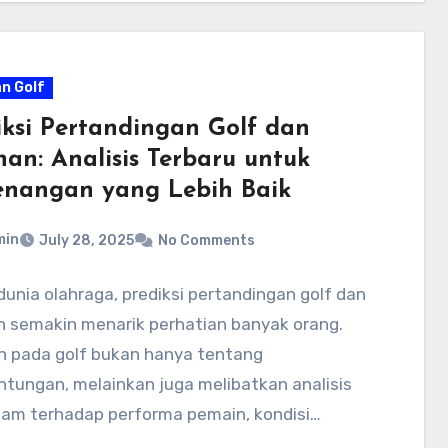
n Golf
iksi Pertandingan Golf dan
han: Analisis Terbaru untuk
nangan yang Lebih Baik
min
July 28, 2025
No Comments
unia olahraga, prediksi pertandingan golf dan
n semakin menarik perhatian banyak orang.
n pada golf bukan hanya tentang
ntungan, melainkan juga melibatkan analisis
am terhadap performa pemain, kondisi
an,…