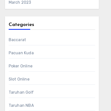
March 2023
Categories
Baccarat
Pacuan Kuda
Poker Online
Slot Online
Taruhan Golf
Taruhan NBA