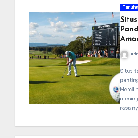
Taruha
Situ
Pand
Aman
ad
Situs 
penting
Memilih
mening
rasa n