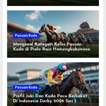
Musim Balap
Pacuan Kuda
Mengenal Kategori Kelas Pacuan
Kuda di Piala Raja Hamengkubuwono
X 2026: Panduan Lengkap dan
Informasi Penting
Pacuan Kuda
Profil Joki Dan Kuda Pacu Berbakat
Di Indonesia Derby 2026 Seri I: