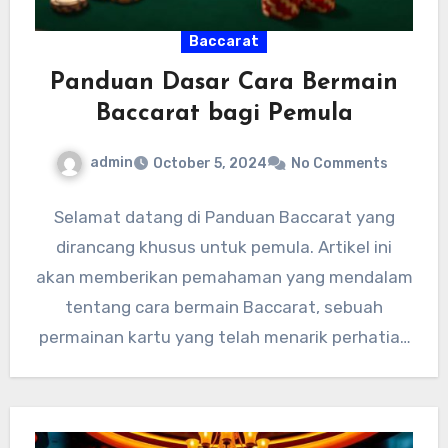
Baccarat
Panduan Dasar Cara Bermain
Baccarat bagi Pemula
admin
October 5, 2024
No Comments
Selamat datang di Panduan Baccarat yang
dirancang khusus untuk pemula. Artikel ini
akan memberikan pemahaman yang mendalam
tentang cara bermain Baccarat, sebuah
permainan kartu yang telah menarik perhatian
pemain kasino…