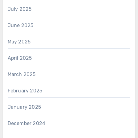
July 2025
June 2025
May 2025
April 2025
March 2025
February 2025
January 2025
December 2024