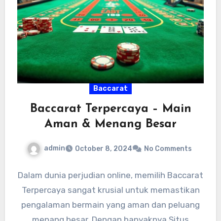
Baccarat
Baccarat Terpercaya – Main
Aman & Menang Besar
admin
October 8, 2024
No Comments
Dalam dunia perjudian online, memilih Baccarat
Terpercaya sangat krusial untuk memastikan
pengalaman bermain yang aman dan peluang
menang besar. Dengan banyaknya Situs