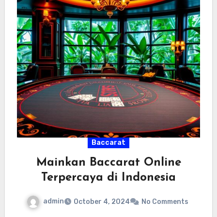
Baccarat
Mainkan Baccarat Online
Terpercaya di Indonesia
admin
October 4, 2024
No Comments