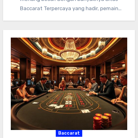
Baccarat Terpercaya yang hadir, pemain
dituntut untuk lebih…
Baccarat