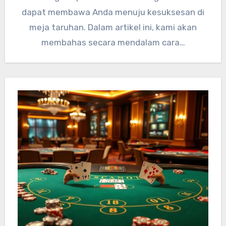
dapat membawa Anda menuju kesuksesan di
meja taruhan. Dalam artikel ini, kami akan
membahas secara mendalam cara…