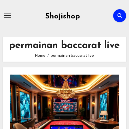
Skip
to
Shojishop
content
permainan baccarat live
Home
permainan baccarat live