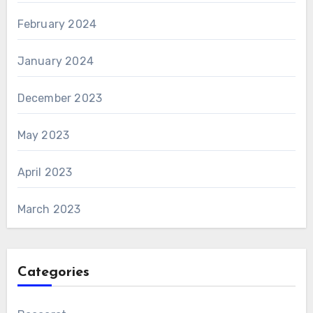
February 2024
January 2024
December 2023
May 2023
April 2023
March 2023
Categories