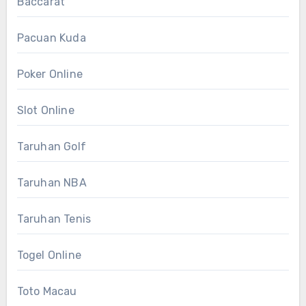
Baccarat
Pacuan Kuda
Poker Online
Slot Online
Taruhan Golf
Taruhan NBA
Taruhan Tenis
Togel Online
Toto Macau