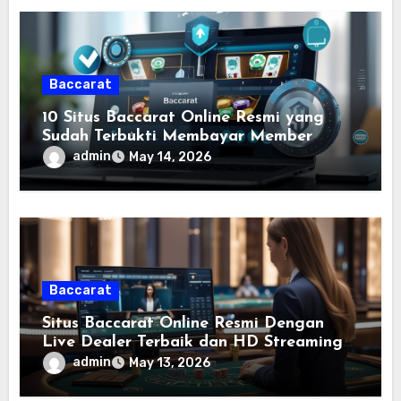
Baccarat
10 Situs Baccarat Online Resmi yang
Sudah Terbukti Membayar Member
Secara Konsisten
admin
May 14, 2026
Baccarat
Situs Baccarat Online Resmi Dengan
Live Dealer Terbaik dan HD Streaming
untuk Pengalaman Game Optimal
admin
May 13, 2026