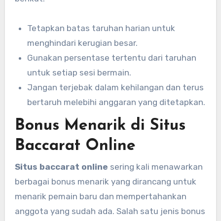
Tetapkan batas taruhan harian untuk
menghindari kerugian besar.
Gunakan persentase tertentu dari taruhan
untuk setiap sesi bermain.
Jangan terjebak dalam kehilangan dan terus
bertaruh melebihi anggaran yang ditetapkan.
Bonus Menarik di Situs
Baccarat Online
Situs baccarat online
sering kali menawarkan
berbagai bonus menarik yang dirancang untuk
menarik pemain baru dan mempertahankan
anggota yang sudah ada. Salah satu jenis bonus