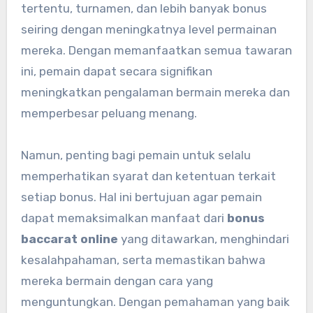
tertentu, turnamen, dan lebih banyak bonus
seiring dengan meningkatnya level permainan
mereka. Dengan memanfaatkan semua tawaran
ini, pemain dapat secara signifikan
meningkatkan pengalaman bermain mereka dan
memperbesar peluang menang.
Namun, penting bagi pemain untuk selalu
memperhatikan syarat dan ketentuan terkait
setiap bonus. Hal ini bertujuan agar pemain
dapat memaksimalkan manfaat dari
bonus
baccarat online
yang ditawarkan, menghindari
kesalahpahaman, serta memastikan bahwa
mereka bermain dengan cara yang
menguntungkan. Dengan pemahaman yang baik