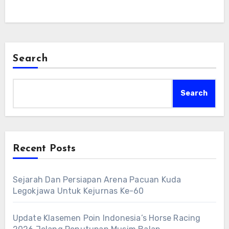
Search
Search
Recent Posts
Sejarah Dan Persiapan Arena Pacuan Kuda
Legokjawa Untuk Kejurnas Ke-60
Update Klasemen Poin Indonesia’s Horse Racing