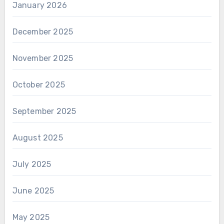
January 2026
December 2025
November 2025
October 2025
September 2025
August 2025
July 2025
June 2025
May 2025