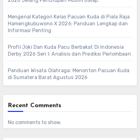
2026 Jelang Penutupan Musim Balap
Mengenal Kategori Kelas Pacuan Kuda di Piala Raja
Hamengkubuwono X 2026: Panduan Lengkap dan
Informasi Penting
Profil Joki Dan Kuda Pacu Berbakat Di Indonesia
Derby 2026 Seri I: Analisis dan Prediksi Perlombaan
Panduan Wisata Olahraga: Menonton Pacuan Kuda
di Sumatera Barat Agustus 2026
Recent Comments
No comments to show.