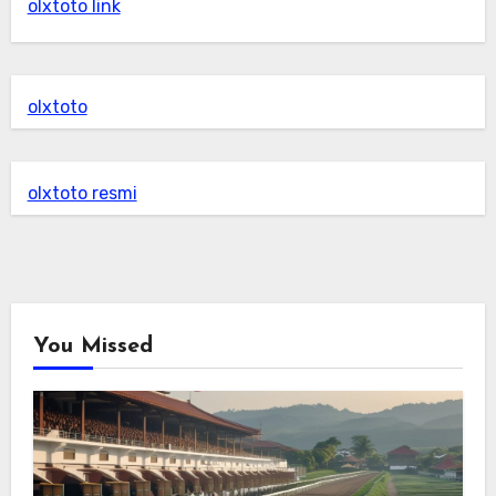
olxtoto link
olxtoto
olxtoto resmi
You Missed