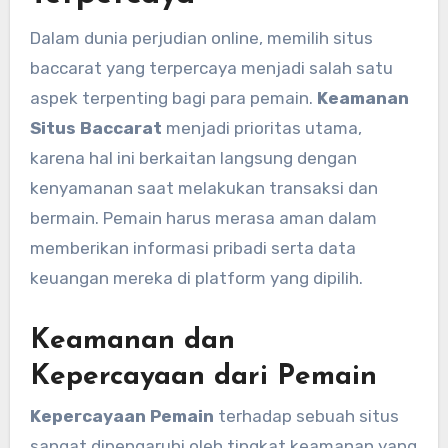
Dalam dunia perjudian online, memilih situs
baccarat yang terpercaya menjadi salah satu
aspek terpenting bagi para pemain.
Keamanan
Situs Baccarat
menjadi prioritas utama,
karena hal ini berkaitan langsung dengan
kenyamanan saat melakukan transaksi dan
bermain. Pemain harus merasa aman dalam
memberikan informasi pribadi serta data
keuangan mereka di platform yang dipilih.
Keamanan dan
Kepercayaan dari Pemain
Kepercayaan Pemain
terhadap sebuah situs
sangat dipengaruhi oleh tingkat keamanan yang