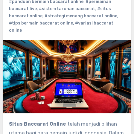
#panduan bermain baccarat online
,
#permainan
baccarat live
,
#sistem taruhan baccarat
,
#situs
baccarat online
,
#strategi menang baccarat online
,
#tips bermain baccarat online
,
#variasi baccarat
online
Situs Baccarat Online
telah menjadi pilihan
utama bagi para pemain judi di Indonesia. Dalam