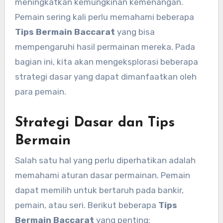
meningkatkan kemungkinan kemenangan.
Pemain sering kali perlu memahami beberapa
Tips Bermain Baccarat
yang bisa
mempengaruhi hasil permainan mereka. Pada
bagian ini, kita akan mengeksplorasi beberapa
strategi dasar yang dapat dimanfaatkan oleh
para pemain.
Strategi Dasar dan Tips
Bermain
Salah satu hal yang perlu diperhatikan adalah
memahami aturan dasar permainan. Pemain
dapat memilih untuk bertaruh pada bankir,
pemain, atau seri. Berikut beberapa
Tips
Bermain Baccarat
yang penting: