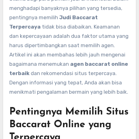
menghadapi banyaknya pilihan yang tersedia,
pentingnya memilih
Judi Baccarat
Terpercaya
tidak bisa diabaikan. Keamanan
dan kepercayaan adalah dua faktor utama yang
harus dipertimbangkan saat memilih agen.
Artikel ini akan membahas lebih jauh mengenai
bagaimana menemukan
agen baccarat online
terbaik
dan rekomendasi situs terpercaya.
Dengan informasi yang tepat, Anda akan bisa
menikmati pengalaman bermain yang lebih baik.
Pentingnya Memilih Situs
Baccarat Online yang
Terpercaya