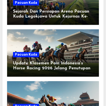
Pacuan Kuda
Sejarah Dan Persiapan Arena Pacuan
Kuda Legokjawa Untuk Kejurnas Ke-
60
Pacuan Kuda
Update Klasemen Poin Indonesia’s
Horse Racing 2026 Jelang Penutupan
Musim Balap