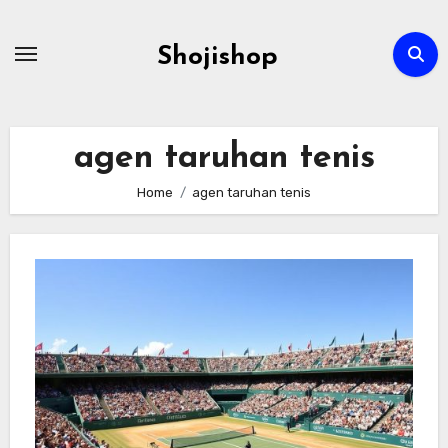
Skip
to
Shojishop
content
agen taruhan tenis
Home
agen taruhan tenis