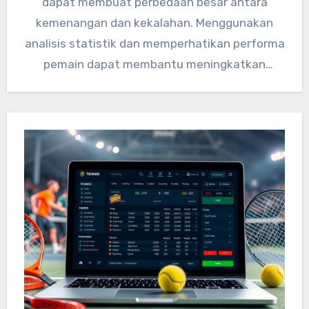
dapat membuat perbedaan besar antara
kemenangan dan kekalahan. Menggunakan
analisis statistik dan memperhatikan performa
pemain dapat membantu meningkatkan
peluang untuk menang. Memahami kondisi…