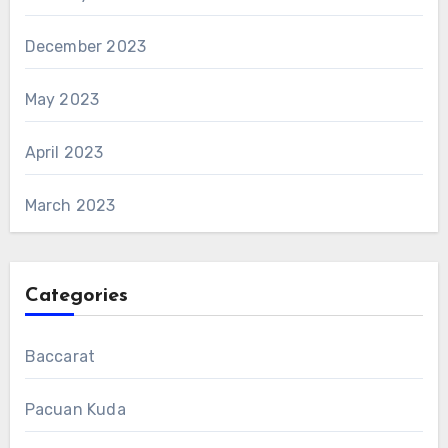
December 2023
May 2023
April 2023
March 2023
Categories
Baccarat
Pacuan Kuda