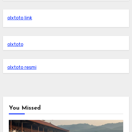
olxtoto link
olxtoto
olxtoto resmi
You Missed