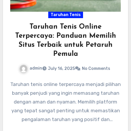
Taruhan Tenis
Taruhan Tenis Online
Terpercaya: Panduan Memilih
Situs Terbaik untuk Petaruh
Pemula
admin
July 16, 2025
No Comments
Taruhan tenis online terpercaya menjadi pilihan
banyak penjudi yang ingin memasang taruhan
dengan aman dan nyaman. Memilih platform
yang tepat sangat penting untuk memastikan
pengalaman taruhan yang positif dan
menguntungkan.…