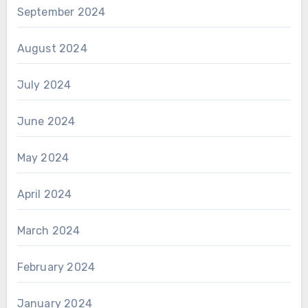
September 2024
August 2024
July 2024
June 2024
May 2024
April 2024
March 2024
February 2024
January 2024