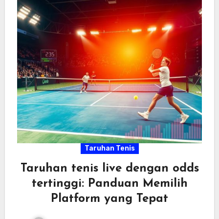
Taruhan Tenis
Taruhan tenis live dengan odds
tertinggi: Panduan Memilih
Platform yang Tepat