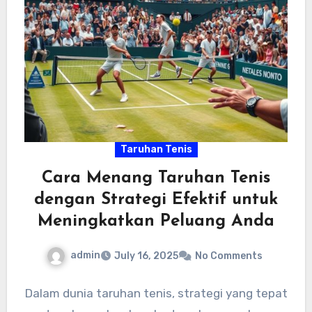
Taruhan Tenis
Cara Menang Taruhan Tenis
dengan Strategi Efektif untuk
Meningkatkan Peluang Anda
admin
July 16, 2025
No Comments
Dalam dunia taruhan tenis, strategi yang tepat