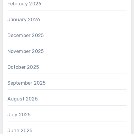
February 2026
January 2026
December 2025
November 2025
October 2025
September 2025
August 2025
July 2025
June 2025