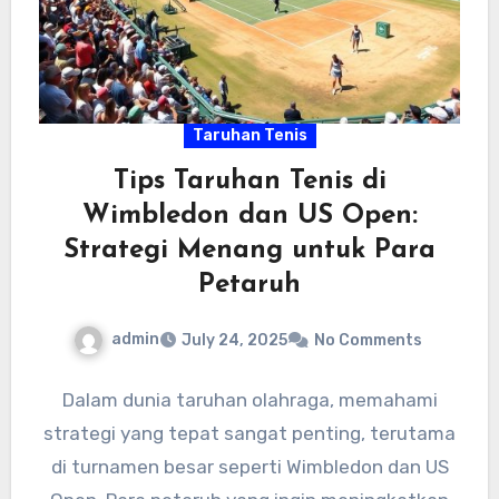
Taruhan Tenis
Tips Taruhan Tenis di
Wimbledon dan US Open:
Strategi Menang untuk Para
Petaruh
admin
July 24, 2025
No Comments
Dalam dunia taruhan olahraga, memahami
strategi yang tepat sangat penting, terutama
di turnamen besar seperti Wimbledon dan US