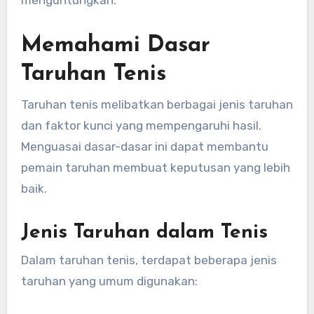
menguntungkan.
Memahami Dasar
Taruhan Tenis
Taruhan tenis melibatkan berbagai jenis taruhan
dan faktor kunci yang mempengaruhi hasil.
Menguasai dasar-dasar ini dapat membantu
pemain taruhan membuat keputusan yang lebih
baik.
Jenis Taruhan dalam Tenis
Dalam taruhan tenis, terdapat beberapa jenis
taruhan yang umum digunakan: