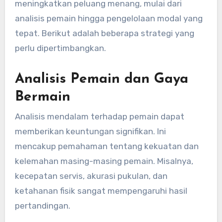
meningkatkan peluang menang, mulai dari
analisis pemain hingga pengelolaan modal yang
tepat. Berikut adalah beberapa strategi yang
perlu dipertimbangkan.
Analisis Pemain dan Gaya
Bermain
Analisis mendalam terhadap pemain dapat
memberikan keuntungan signifikan. Ini
mencakup pemahaman tentang kekuatan dan
kelemahan masing-masing pemain. Misalnya,
kecepatan servis, akurasi pukulan, dan
ketahanan fisik sangat mempengaruhi hasil
pertandingan.