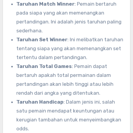
Taruhan Match Winner
: Pemain bertaruh
pada siapa yang akan memenangkan
pertandingan. Ini adalah jenis taruhan paling
sederhana.
Taruhan Set Winner
: Ini melibatkan taruhan
tentang siapa yang akan memenangkan set
tertentu dalam pertandingan.
Taruhan Total Games
: Pemain dapat
bertaruh apakah total permainan dalam
pertandingan akan lebih tinggi atau lebih
rendah dari angka yang ditentukan.
Taruhan Handicap
: Dalam jenis ini, salah
satu pemain mendapat keuntungan atau
kerugian tambahan untuk menyeimbangkan
odds.