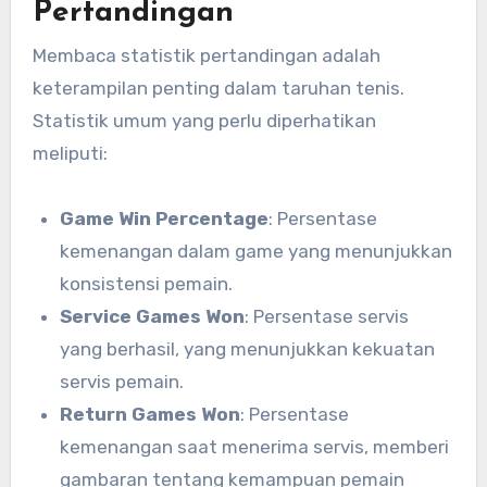
Pertandingan
Membaca statistik pertandingan adalah
keterampilan penting dalam taruhan tenis.
Statistik umum yang perlu diperhatikan
meliputi:
Game Win Percentage
: Persentase
kemenangan dalam game yang menunjukkan
konsistensi pemain.
Service Games Won
: Persentase servis
yang berhasil, yang menunjukkan kekuatan
servis pemain.
Return Games Won
: Persentase
kemenangan saat menerima servis, memberi
gambaran tentang kemampuan pemain