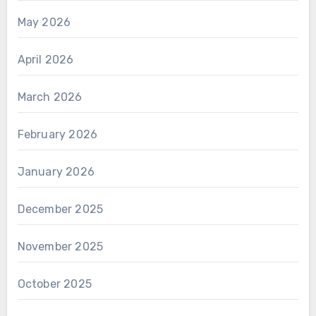
May 2026
April 2026
March 2026
February 2026
January 2026
December 2025
November 2025
October 2025