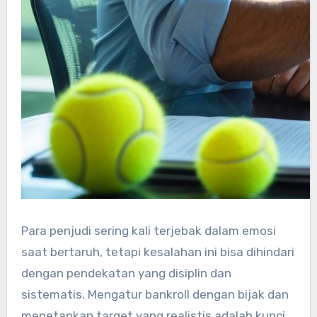
Para penjudi sering kali terjebak dalam emosi
saat bertaruh, tetapi kesalahan ini bisa dihindari
dengan pendekatan yang disiplin dan
sistematis. Mengatur bankroll dengan bijak dan
menetapkan target yang realistis adalah kunci