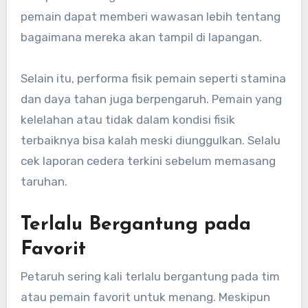
pemain dapat memberi wawasan lebih tentang
bagaimana mereka akan tampil di lapangan.
Selain itu, performa fisik pemain seperti stamina
dan daya tahan juga berpengaruh. Pemain yang
kelelahan atau tidak dalam kondisi fisik
terbaiknya bisa kalah meski diunggulkan. Selalu
cek laporan cedera terkini sebelum memasang
taruhan.
Terlalu Bergantung pada
Favorit
Petaruh sering kali terlalu bergantung pada tim
atau pemain favorit untuk menang. Meskipun