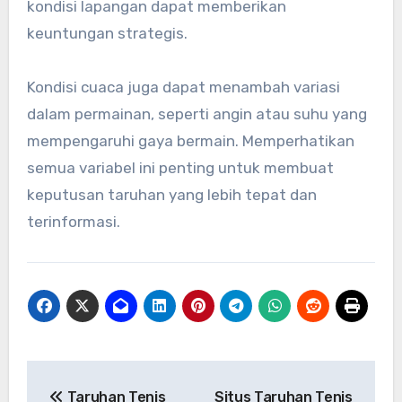
kondisi lapangan dapat memberikan
keuntungan strategis.
Kondisi cuaca juga dapat menambah variasi
dalam permainan, seperti angin atau suhu yang
mempengaruhi gaya bermain. Memperhatikan
semua variabel ini penting untuk membuat
keputusan taruhan yang lebih tepat dan
terinformasi.
Post
Taruhan Tenis
Situs Taruhan Tenis