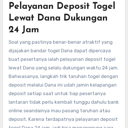
Pelayanan Deposit Togel
Lewat Dana Dukungan
24 Jam
Soal yang pastinya benar-benar atraktif yang
dijajakan bandar togel Dana dapat dipercaya
buat pesertanya ialah pelayanan deposit togel
lewat Dana yang selalu dukungan waktu 24 jam.
Bahwasanya, langkah trik taruhan togel dengan
deposit melalui Dana ini udah jamin kelapangan
deposit setiap saat untuk tiap pesertanya
lantaran tidak perlu kembali tunggu dahulu bank
online seandainya mau pasang taruhan atau
deposit. Karena terdapatnya pelayanan deposit
togel Dana 24 jam, jadi bisa menanggung juga