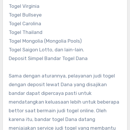
Togel Virginia
Togel Bullseye
Togel Carolina
Togel Thailand
Togel Mongolia (Mongolia Pools)
Togel Saigon Lotto, dan lain-lain.
Deposit Simpel Bandar Togel Dana
Sama dengan aturannya, pelayanan judi togel
dengan deposit lewat Dana yang disajikan
bandar dapat dipercaya pasti untuk
mendatangkan keluasaan lebih untuk beberapa
bettor saat bermain judi togel online. Oleh
karena itu, bandar togel Dana datang
menjajakan service judi togel yang membantu