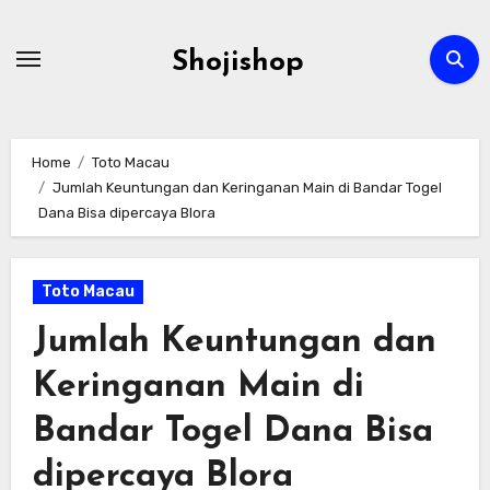
Skip
to
Shojishop
content
Home
Toto Macau
Jumlah Keuntungan dan Keringanan Main di Bandar Togel
Dana Bisa dipercaya Blora
Toto Macau
Jumlah Keuntungan dan
Keringanan Main di
Bandar Togel Dana Bisa
dipercaya Blora