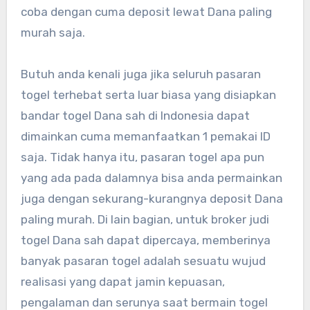
coba dengan cuma deposit lewat Dana paling
murah saja.
Butuh anda kenali juga jika seluruh pasaran
togel terhebat serta luar biasa yang disiapkan
bandar togel Dana sah di Indonesia dapat
dimainkan cuma memanfaatkan 1 pemakai ID
saja. Tidak hanya itu, pasaran togel apa pun
yang ada pada dalamnya bisa anda permainkan
juga dengan sekurang-kurangnya deposit Dana
paling murah. Di lain bagian, untuk broker judi
togel Dana sah dapat dipercaya, memberinya
banyak pasaran togel adalah sesuatu wujud
realisasi yang dapat jamin kepuasan,
pengalaman dan serunya saat bermain togel