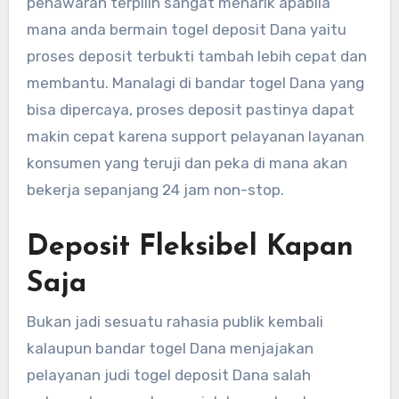
penawaran terpilih sangat menarik apabila
mana anda bermain togel deposit Dana yaitu
proses deposit terbukti tambah lebih cepat dan
membantu. Manalagi di bandar togel Dana yang
bisa dipercaya, proses deposit pastinya dapat
makin cepat karena support pelayanan layanan
konsumen yang teruji dan peka di mana akan
bekerja sepanjang 24 jam non-stop.
Deposit Fleksibel Kapan
Saja
Bukan jadi sesuatu rahasia publik kembali
kalaupun bandar togel Dana menjajakan
pelayanan judi togel deposit Dana salah