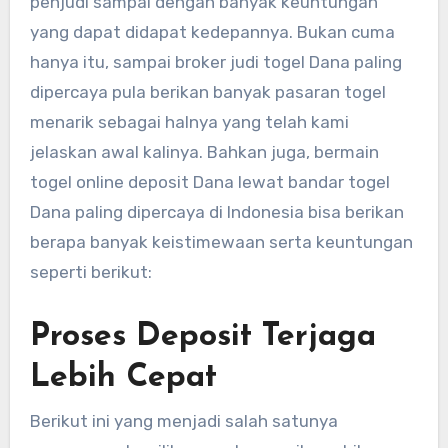
penjudi sampai dengan banyak keuntungan
yang dapat didapat kedepannya. Bukan cuma
hanya itu, sampai broker judi togel Dana paling
dipercaya pula berikan banyak pasaran togel
menarik sebagai halnya yang telah kami
jelaskan awal kalinya. Bahkan juga, bermain
togel online deposit Dana lewat bandar togel
Dana paling dipercaya di Indonesia bisa berikan
berapa banyak keistimewaan serta keuntungan
seperti berikut:
Proses Deposit Terjaga
Lebih Cepat
Berikut ini yang menjadi salah satunya