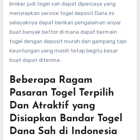
broker judi togel sah dapat dipercaya yang
menyiapkan service togel deposit Dana ini
selayaknya dapat berikan pengalaman anyar
buat banyak bettor di mana dapat bermain
togel dengan deposit murah dan gampang tapi
keuntungan yang masih tetap begitu besar
buat dapat diterima.
Beberapa Ragam
Pasaran Togel Terpilih
Dan Atraktif yang
Disiapkan Bandar Togel
Dana Sah di Indonesia