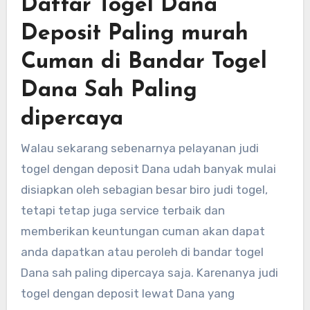
Daftar Togel Dana
Deposit Paling murah
Cuman di Bandar Togel
Dana Sah Paling
dipercaya
Walau sekarang sebenarnya pelayanan judi
togel dengan deposit Dana udah banyak mulai
disiapkan oleh sebagian besar biro judi togel,
tetapi tetap juga service terbaik dan
memberikan keuntungan cuman akan dapat
anda dapatkan atau peroleh di bandar togel
Dana sah paling dipercaya saja. Karenanya judi
togel dengan deposit lewat Dana yang