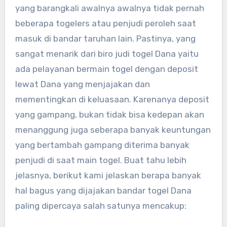
yang barangkali awalnya awalnya tidak pernah
beberapa togelers atau penjudi peroleh saat
masuk di bandar taruhan lain. Pastinya, yang
sangat menarik dari biro judi togel Dana yaitu
ada pelayanan bermain togel dengan deposit
lewat Dana yang menjajakan dan
mementingkan di keluasaan. Karenanya deposit
yang gampang, bukan tidak bisa kedepan akan
menanggung juga seberapa banyak keuntungan
yang bertambah gampang diterima banyak
penjudi di saat main togel. Buat tahu lebih
jelasnya, berikut kami jelaskan berapa banyak
hal bagus yang dijajakan bandar togel Dana
paling dipercaya salah satunya mencakup: