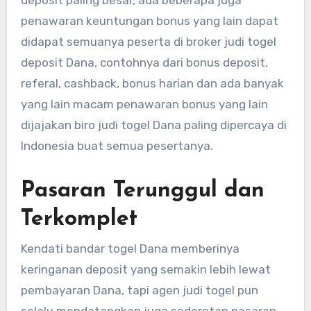
penawaran keuntungan bonus yang lain dapat
didapat semuanya peserta di broker judi togel
deposit Dana, contohnya dari bonus deposit,
referal, cashback, bonus harian dan ada banyak
yang lain macam penawaran bonus yang lain
dijajakan biro judi togel Dana paling dipercaya di
Indonesia buat semua pesertanya.
Pasaran Terunggul dan
Terkomplet
Kendati bandar togel Dana memberinya
keringanan deposit yang semakin lebih lewat
pembayaran Dana, tapi agen judi togel pun