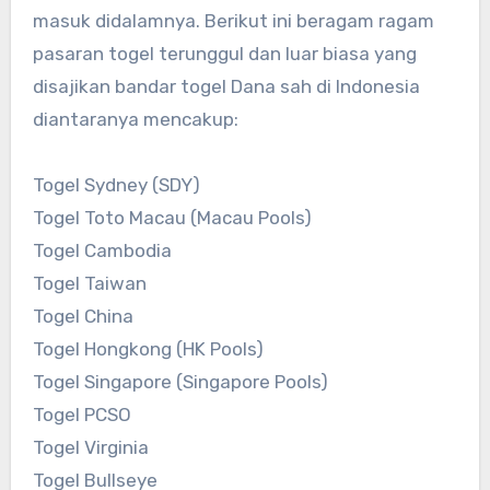
masuk didalamnya. Berikut ini beragam ragam
pasaran togel terunggul dan luar biasa yang
disajikan bandar togel Dana sah di Indonesia
diantaranya mencakup:
Togel Sydney (SDY)
Togel Toto Macau (Macau Pools)
Togel Cambodia
Togel Taiwan
Togel China
Togel Hongkong (HK Pools)
Togel Singapore (Singapore Pools)
Togel PCSO
Togel Virginia
Togel Bullseye