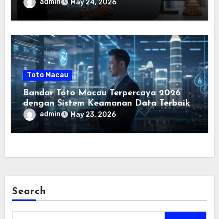
admin
May 24, 2026
Toto Macau
Bandar Toto Macau Terpercaya 2026
dengan Sistem Keamanan Data Terbaik
dan Keunggulan Lainnya
admin
May 23, 2026
Search