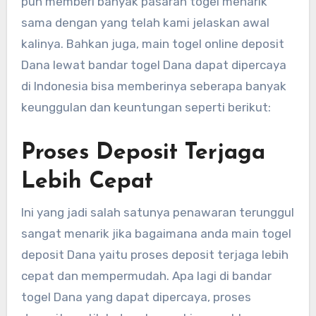
pun memberi banyak pasaran togel menarik
sama dengan yang telah kami jelaskan awal
kalinya. Bahkan juga, main togel online deposit
Dana lewat bandar togel Dana dapat dipercaya
di Indonesia bisa memberinya seberapa banyak
keunggulan dan keuntungan seperti berikut:
Proses Deposit Terjaga
Lebih Cepat
Ini yang jadi salah satunya penawaran terunggul
sangat menarik jika bagaimana anda main togel
deposit Dana yaitu proses deposit terjaga lebih
cepat dan mempermudah. Apa lagi di bandar
togel Dana yang dapat dipercaya, proses