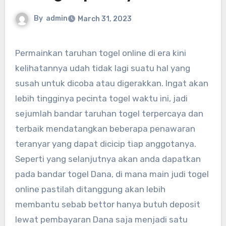
By
admin
March 31, 2023
Permainkan taruhan togel online di era kini
kelihatannya udah tidak lagi suatu hal yang
susah untuk dicoba atau digerakkan. Ingat akan
lebih tingginya pecinta togel waktu ini, jadi
sejumlah bandar taruhan togel terpercaya dan
terbaik mendatangkan beberapa penawaran
teranyar yang dapat dicicip tiap anggotanya.
Seperti yang selanjutnya akan anda dapatkan
pada bandar togel Dana, di mana main judi togel
online pastilah ditanggung akan lebih
membantu sebab bettor hanya butuh deposit
lewat pembayaran Dana saja menjadi satu