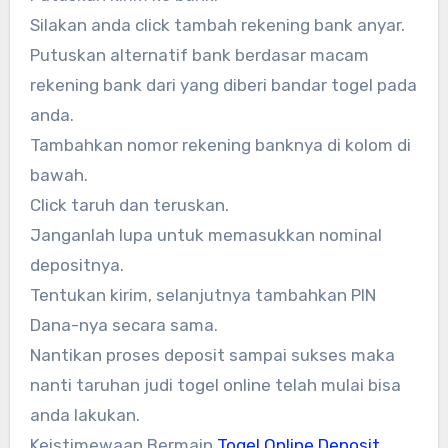
Silakan anda click tambah rekening bank anyar.
Putuskan alternatif bank berdasar macam
rekening bank dari yang diberi bandar togel pada
anda.
Tambahkan nomor rekening banknya di kolom di
bawah.
Click taruh dan teruskan.
Janganlah lupa untuk memasukkan nominal
depositnya.
Tentukan kirim, selanjutnya tambahkan PIN
Dana-nya secara sama.
Nantikan proses deposit sampai sukses maka
nanti taruhan judi togel online telah mulai bisa
anda lakukan.
Keistimewaan Bermain
Togel Online Deposit