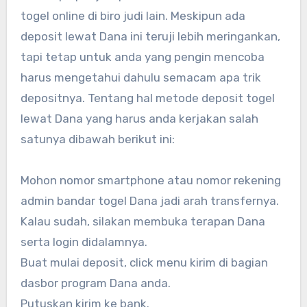
togel online di biro judi lain. Meskipun ada
deposit lewat Dana ini teruji lebih meringankan,
tapi tetap untuk anda yang pengin mencoba
harus mengetahui dahulu semacam apa trik
depositnya. Tentang hal metode deposit togel
lewat Dana yang harus anda kerjakan salah
satunya dibawah berikut ini:
Mohon nomor smartphone atau nomor rekening
admin bandar togel Dana jadi arah transfernya.
Kalau sudah, silakan membuka terapan Dana
serta login didalamnya.
Buat mulai deposit, click menu kirim di bagian
dasbor program Dana anda.
Putuskan kirim ke bank.