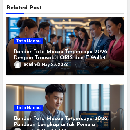
Related Post
Toto Macau
Bandar Toto Macau Terpercaya 2026
Dengan Transaksi QRIS dan E-Wallet
Praktis
admin
May 25, 2026
Toto Macau
Bandar Toto Macau Terpercaya 2026:
Panduan Lengkap untuk Pemula