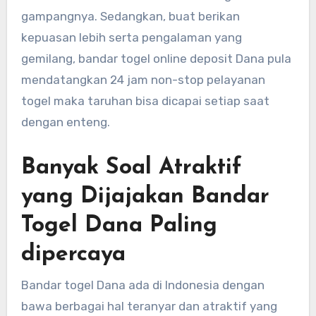
gampangnya. Sedangkan, buat berikan
kepuasan lebih serta pengalaman yang
gemilang, bandar togel online deposit Dana pula
mendatangkan 24 jam non-stop pelayanan
togel maka taruhan bisa dicapai setiap saat
dengan enteng.
Banyak Soal Atraktif
yang Dijajakan Bandar
Togel Dana Paling
dipercaya
Bandar togel Dana ada di Indonesia dengan
bawa berbagai hal teranyar dan atraktif yang