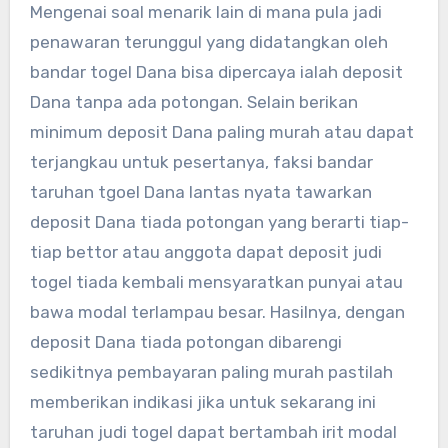
Mengenai soal menarik lain di mana pula jadi
penawaran terunggul yang didatangkan oleh
bandar togel Dana bisa dipercaya ialah deposit
Dana tanpa ada potongan. Selain berikan
minimum deposit Dana paling murah atau dapat
terjangkau untuk pesertanya, faksi bandar
taruhan tgoel Dana lantas nyata tawarkan
deposit Dana tiada potongan yang berarti tiap-
tiap bettor atau anggota dapat deposit judi
togel tiada kembali mensyaratkan punyai atau
bawa modal terlampau besar. Hasilnya, dengan
deposit Dana tiada potongan dibarengi
sedikitnya pembayaran paling murah pastilah
memberikan indikasi jika untuk sekarang ini
taruhan judi togel dapat bertambah irit modal