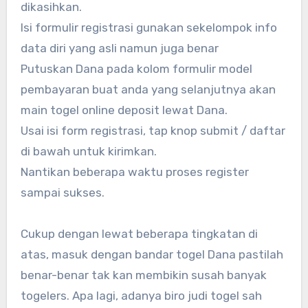
dikasihkan.
Isi formulir registrasi gunakan sekelompok info
data diri yang asli namun juga benar
Putuskan Dana pada kolom formulir model
pembayaran buat anda yang selanjutnya akan
main togel online deposit lewat Dana.
Usai isi form registrasi, tap knop submit / daftar
di bawah untuk kirimkan.
Nantikan beberapa waktu proses register
sampai sukses.
Cukup dengan lewat beberapa tingkatan di
atas, masuk dengan bandar togel Dana pastilah
benar-benar tak kan membikin susah banyak
togelers. Apa lagi, adanya biro judi togel sah