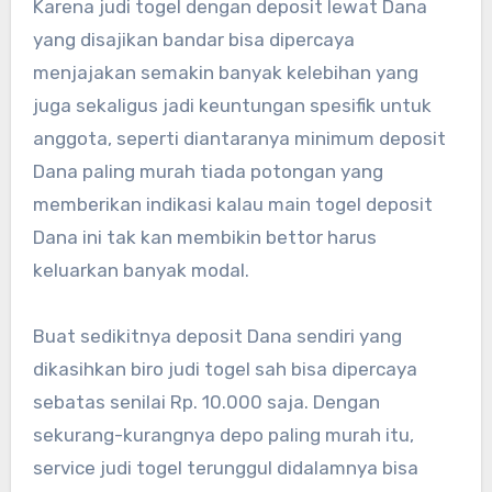
Karena judi togel dengan deposit lewat Dana
yang disajikan bandar bisa dipercaya
menjajakan semakin banyak kelebihan yang
juga sekaligus jadi keuntungan spesifik untuk
anggota, seperti diantaranya minimum deposit
Dana paling murah tiada potongan yang
memberikan indikasi kalau main togel deposit
Dana ini tak kan membikin bettor harus
keluarkan banyak modal.
Buat sedikitnya deposit Dana sendiri yang
dikasihkan biro judi togel sah bisa dipercaya
sebatas senilai Rp. 10.000 saja. Dengan
sekurang-kurangnya depo paling murah itu,
service judi togel terunggul didalamnya bisa