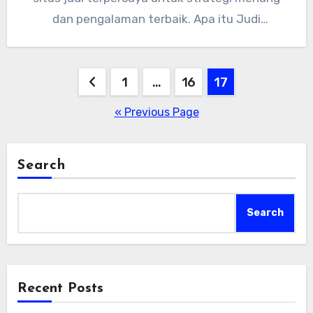
dan pengalaman terbaik. Apa itu Judi
Baccarat…
Posts
1
…
16
17
pagination
« Previous Page
Search
Search
Recent Posts