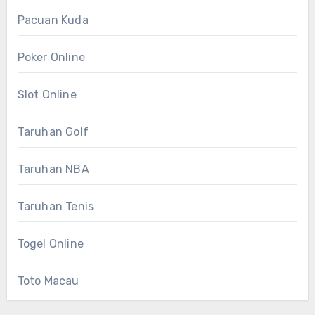
Pacuan Kuda
Poker Online
Slot Online
Taruhan Golf
Taruhan NBA
Taruhan Tenis
Togel Online
Toto Macau