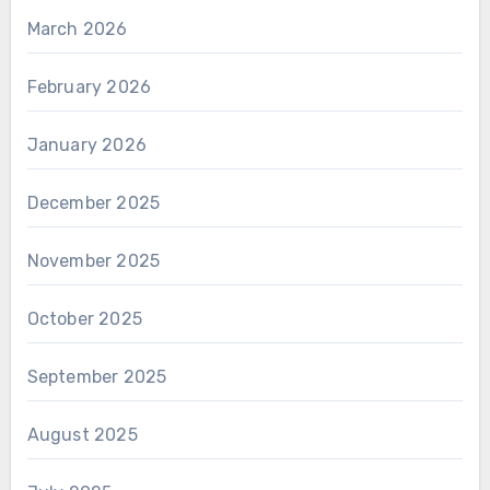
March 2026
February 2026
January 2026
December 2025
November 2025
October 2025
September 2025
August 2025