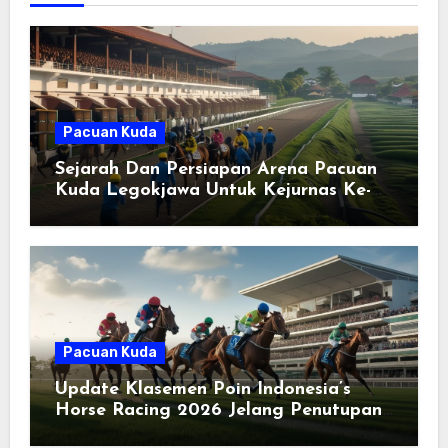
Pacuan Kuda
Sejarah Dan Persiapan Arena Pacuan
Kuda Legokjawa Untuk Kejurnas Ke-
60
Pacuan Kuda
Update Klasemen Poin Indonesia’s
Horse Racing 2026 Jelang Penutupan
Musim Balap