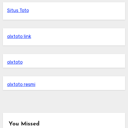
Situs Toto
olxtoto link
olxtoto
olxtoto resmi
You Missed