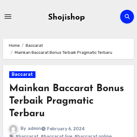
Skip
to
Shojishop
content
Home
Baccarat
Mainkan Baccarat Bonus Terbaik Pragmatic Terbaru
Baccarat
Mainkan Baccarat Bonus
Terbaik Pragmatic
Terbaru
By
admin
February 6, 2024
#baccarat
,
#baccarat live
,
#baccarat online
,