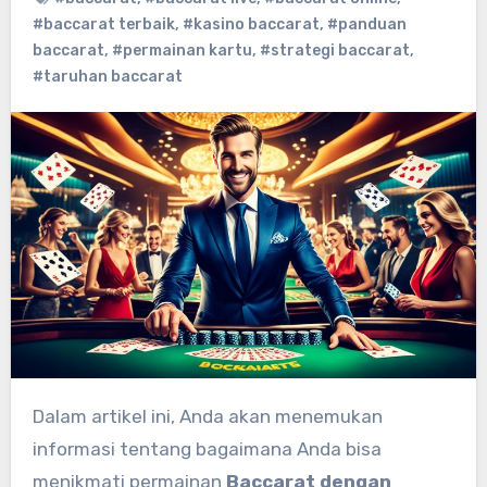
#baccarat terbaik
,
#kasino baccarat
,
#panduan
baccarat
,
#permainan kartu
,
#strategi baccarat
,
#taruhan baccarat
Dalam artikel ini, Anda akan menemukan
informasi tentang bagaimana Anda bisa
menikmati permainan
Baccarat dengan