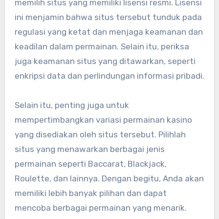
memilih situs yang memiliki lisensi resmi. Lisensi
ini menjamin bahwa situs tersebut tunduk pada
regulasi yang ketat dan menjaga keamanan dan
keadilan dalam permainan. Selain itu, periksa
juga keamanan situs yang ditawarkan, seperti
enkripsi data dan perlindungan informasi pribadi.
Selain itu, penting juga untuk
mempertimbangkan variasi permainan kasino
yang disediakan oleh situs tersebut. Pilihlah
situs yang menawarkan berbagai jenis
permainan seperti Baccarat, Blackjack,
Roulette, dan lainnya. Dengan begitu, Anda akan
memiliki lebih banyak pilihan dan dapat
mencoba berbagai permainan yang menarik.