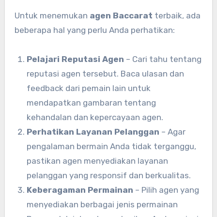
Untuk menemukan
agen Baccarat
terbaik, ada
beberapa hal yang perlu Anda perhatikan:
Pelajari Reputasi Agen
– Cari tahu tentang
reputasi agen tersebut. Baca ulasan dan
feedback dari pemain lain untuk
mendapatkan gambaran tentang
kehandalan dan kepercayaan agen.
Perhatikan Layanan Pelanggan
– Agar
pengalaman bermain Anda tidak terganggu,
pastikan agen menyediakan layanan
pelanggan yang responsif dan berkualitas.
Keberagaman Permainan
– Pilih agen yang
menyediakan berbagai jenis permainan