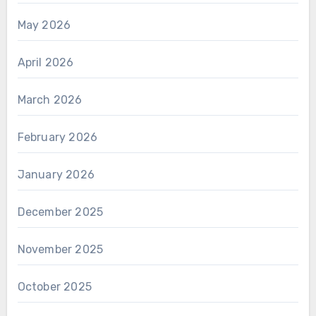
May 2026
April 2026
March 2026
February 2026
January 2026
December 2025
November 2025
October 2025