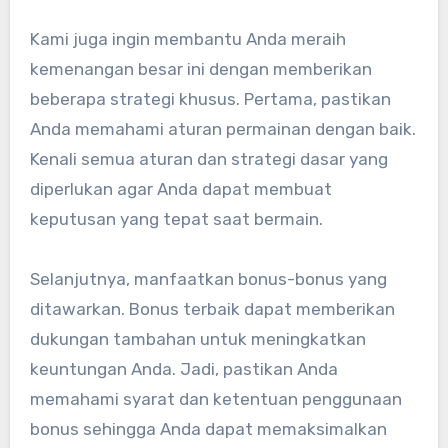
Kami juga ingin membantu Anda meraih
kemenangan besar ini dengan memberikan
beberapa strategi khusus. Pertama, pastikan
Anda memahami aturan permainan dengan baik.
Kenali semua aturan dan strategi dasar yang
diperlukan agar Anda dapat membuat
keputusan yang tepat saat bermain.
Selanjutnya, manfaatkan bonus-bonus yang
ditawarkan. Bonus terbaik dapat memberikan
dukungan tambahan untuk meningkatkan
keuntungan Anda. Jadi, pastikan Anda
memahami syarat dan ketentuan penggunaan
bonus sehingga Anda dapat memaksimalkan