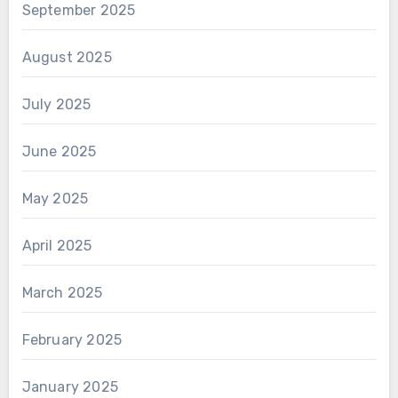
September 2025
August 2025
July 2025
June 2025
May 2025
April 2025
March 2025
February 2025
January 2025