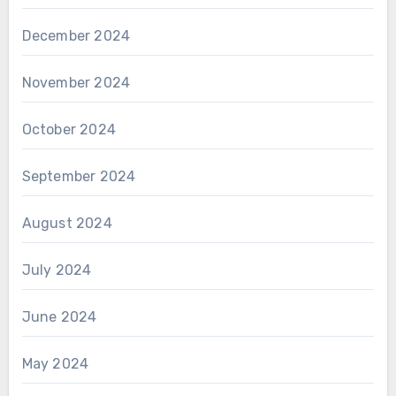
December 2024
November 2024
October 2024
September 2024
August 2024
July 2024
June 2024
May 2024