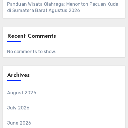
Panduan Wisata Olahraga: Menonton Pacuan Kuda
di Sumatera Barat Agustus 2026
Recent Comments
No comments to show.
Archives
August 2026
July 2026
June 2026