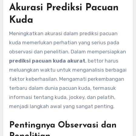
Akurasi Prediksi Pacuan
Kuda
Meningkatkan akurasi dalam prediksi pacuan
kuda memerlukan perhatian yang serius pada
observasi dan penelitian. Dalam mempersiapkan
prediksi pacuan kuda akurat
, bettor harus
meluangkan waktu untuk menganalisis berbagai
faktor keberhasilan. Mengamati perkembangan
terbaru dalam dunia pacuan kuda, termasuk
informasi tentang kuda, jockey, dan pelatih,
menjadi langkah awal yang sangat penting.
Pentingnya Observasi dan