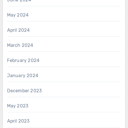
May 2024
April 2024
March 2024
February 2024
January 2024
December 2023
May 2023
April 2023