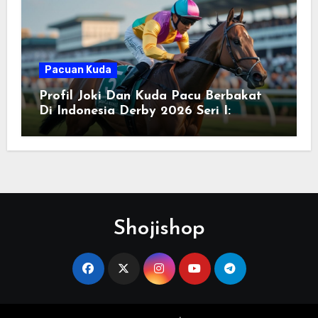
Pacuan Kuda
Profil Joki Dan Kuda Pacu Berbakat
Di Indonesia Derby 2026 Seri I:
Analisis dan Prediksi Perlombaan
Shojishop