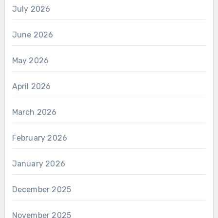
July 2026
June 2026
May 2026
April 2026
March 2026
February 2026
January 2026
December 2025
November 2025