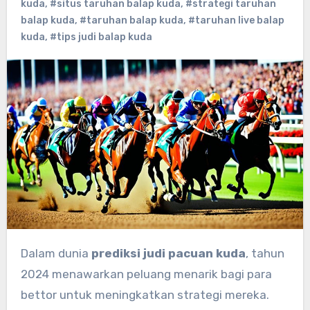
kuda
,
#situs taruhan balap kuda
,
#strategi taruhan
balap kuda
,
#taruhan balap kuda
,
#taruhan live balap
kuda
,
#tips judi balap kuda
Dalam dunia
prediksi judi pacuan kuda
, tahun
2024 menawarkan peluang menarik bagi para
bettor untuk meningkatkan strategi mereka.