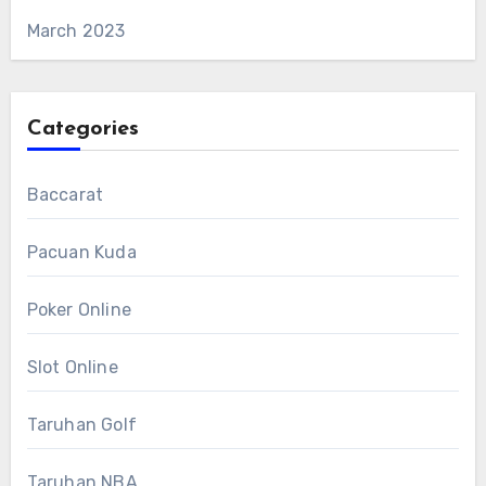
March 2023
Categories
Baccarat
Pacuan Kuda
Poker Online
Slot Online
Taruhan Golf
Taruhan NBA