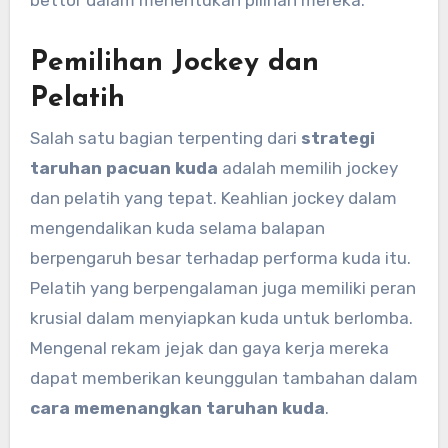
Pemilihan Jockey dan
Pelatih
Salah satu bagian terpenting dari
strategi
taruhan pacuan kuda
adalah memilih jockey
dan pelatih yang tepat. Keahlian jockey dalam
mengendalikan kuda selama balapan
berpengaruh besar terhadap performa kuda itu.
Pelatih yang berpengalaman juga memiliki peran
krusial dalam menyiapkan kuda untuk berlomba.
Mengenal rekam jejak dan gaya kerja mereka
dapat memberikan keunggulan tambahan dalam
cara memenangkan taruhan kuda
.