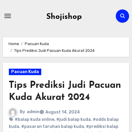
Skip
to
Shojishop
content
Home
Pacuan Kuda
Tips Prediksi Judi Pacuan Kuda Akurat 2024
Pacuan Kuda
Tips Prediksi Judi Pacuan
Kuda Akurat 2024
By
admin
August 14, 2024
#balap kuda online
,
#judi balap kuda
,
#odds balap
kuda
,
#pasaran taruhan balap kuda
,
#prediksi balap