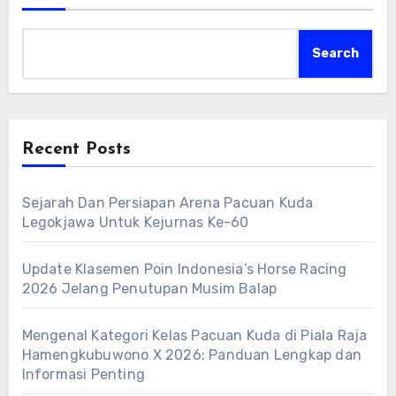
Search
Recent Posts
Sejarah Dan Persiapan Arena Pacuan Kuda
Legokjawa Untuk Kejurnas Ke-60
Update Klasemen Poin Indonesia’s Horse Racing
2026 Jelang Penutupan Musim Balap
Mengenal Kategori Kelas Pacuan Kuda di Piala Raja
Hamengkubuwono X 2026: Panduan Lengkap dan
Informasi Penting