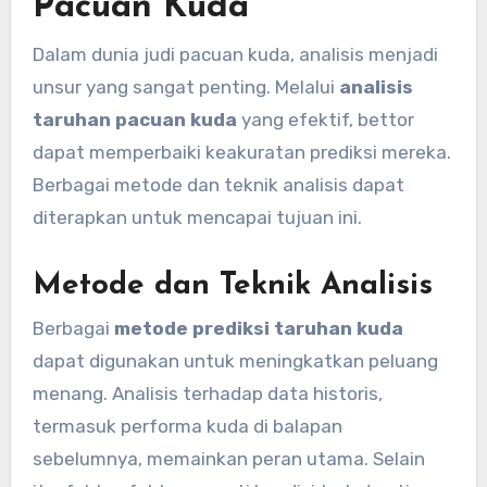
Pacuan Kuda
Dalam dunia judi pacuan kuda, analisis menjadi
unsur yang sangat penting. Melalui
analisis
taruhan pacuan kuda
yang efektif, bettor
dapat memperbaiki keakuratan prediksi mereka.
Berbagai metode dan teknik analisis dapat
diterapkan untuk mencapai tujuan ini.
Metode dan Teknik Analisis
Berbagai
metode prediksi taruhan kuda
dapat digunakan untuk meningkatkan peluang
menang. Analisis terhadap data historis,
termasuk performa kuda di balapan
sebelumnya, memainkan peran utama. Selain