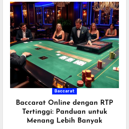
Baccarat
Baccarat Online dengan RTP
Tertinggi: Panduan untuk
Menang Lebih Banyak