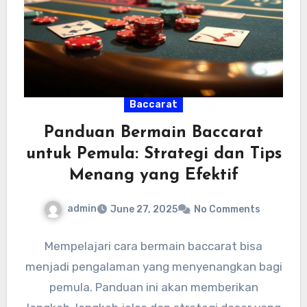
Baccarat
Panduan Bermain Baccarat
untuk Pemula: Strategi dan Tips
Menang yang Efektif
admin
June 27, 2025
No Comments
Mempelajari cara bermain baccarat bisa
menjadi pengalaman yang menyenangkan bagi
pemula. Panduan ini akan memberikan