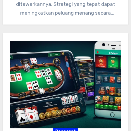
ditawarkannya. Strategi yang tepat dapat
meningkatkan peluang menang secara
signifikan. Para pemain yang serius
memahami…