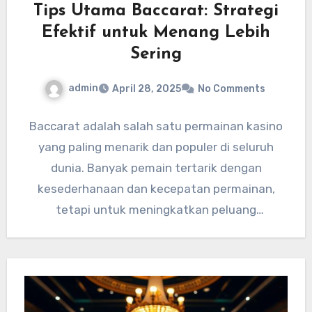
Tips Utama Baccarat: Strategi
Efektif untuk Menang Lebih
Sering
admin
April 28, 2025
No Comments
Baccarat adalah salah satu permainan kasino
yang paling menarik dan populer di seluruh
dunia. Banyak pemain tertarik dengan
kesederhanaan dan kecepatan permainan,
tetapi untuk meningkatkan peluang
kemenangan, beberapa tips dapat…