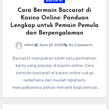
Baccarat
Cara Bermain Baccarat di
Kasino Online: Panduan
Lengkap untuk Pemain Pemula
dan Berpengalaman
admin
June 29, 2025
No Comments
Baccarat merupakan salah satu permainan
kartu yang populer di kasino online. Cara
bermain baccarat di kasino online cukup
sederhana dan mudah dipahami,
menjadikannya pilihan menarik bagi pemula
maupun pemain berpengalaman.…