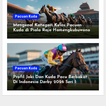
Pacuan Kuda
Mengenal Kategori Kelas Pacuan
Kuda di Piala Raja Hamengkubuwono
X 2026: Panduan Lengkap dan
Informasi Penting
Pacuan Kuda
Profil Joki Dan Kuda Pacu Berbakat
Di Indonesia Derby 2026 Seri I:
Analisis dan Prediksi Perlombaan