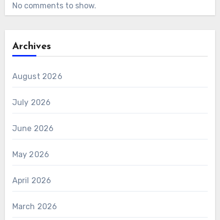
No comments to show.
Archives
August 2026
July 2026
June 2026
May 2026
April 2026
March 2026