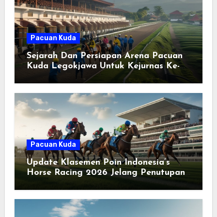
Pacuan Kuda
Sejarah Dan Persiapan Arena Pacuan
Kuda Legokjawa Untuk Kejurnas Ke-
60
Pacuan Kuda
Update Klasemen Poin Indonesia’s
Horse Racing 2026 Jelang Penutupan
Musim Balap