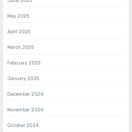
June 2025
May 2025
April 2025
March 2025
February 2025
January 2025
December 2024
November 2024
October 2024