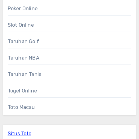
Poker Online
Slot Online
Taruhan Golf
Taruhan NBA
Taruhan Tenis
Togel Online
Toto Macau
Situs Toto