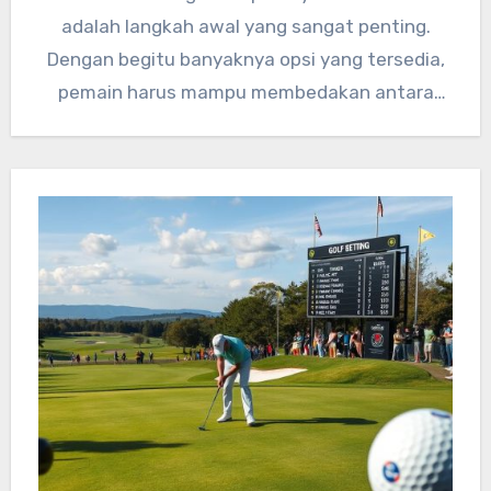
adalah langkah awal yang sangat penting.
Dengan begitu banyaknya opsi yang tersedia,
pemain harus mampu membedakan antara
situs…