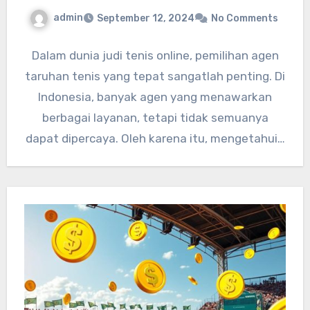
admin
September 12, 2024
No Comments
Dalam dunia judi tenis online, pemilihan agen
taruhan tenis yang tepat sangatlah penting. Di
Indonesia, banyak agen yang menawarkan
berbagai layanan, tetapi tidak semuanya
dapat dipercaya. Oleh karena itu, mengetahui…