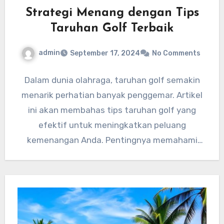
Strategi Menang dengan Tips
Taruhan Golf Terbaik
admin
September 17, 2024
No Comments
Dalam dunia olahraga, taruhan golf semakin
menarik perhatian banyak penggemar. Artikel
ini akan membahas tips taruhan golf yang
efektif untuk meningkatkan peluang
kemenangan Anda. Pentingnya memahami
strategi taruhan golf terbaik…