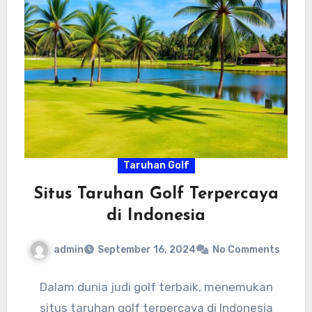
Taruhan Golf
Situs Taruhan Golf Terpercaya
di Indonesia
admin
September 16, 2024
No Comments
Dalam dunia judi golf terbaik, menemukan
situs taruhan golf terpercaya di Indonesia