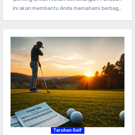
ini akan membantu Anda memahami berbagai
aspek dari…
Taruhan Golf