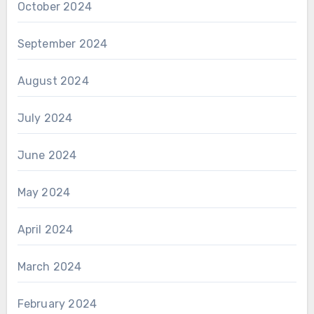
October 2024
September 2024
August 2024
July 2024
June 2024
May 2024
April 2024
March 2024
February 2024