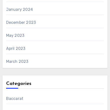
January 2024
December 2023
May 2023
April 2023
March 2023
Categories
Baccarat