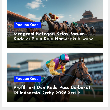
Pacuan Kuda
Mengenal Kategori Kelas Pacuan
Kuda di Piala Raja Hamengkubuwono
X 2026: Panduan Lengkap dan
Informasi Penting
Pacuan Kuda
Profil Joki Dan Kuda Pacu Berbakat
Di Indonesia Derby 2026 Seri I:
Analisis dan Prediksi Perlombaan