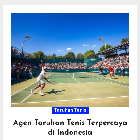
Taruhan Tenis
Agen Taruhan Tenis Terpercaya
di Indonesia