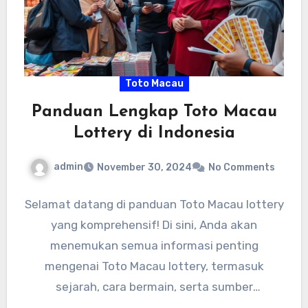
Toto Macau
Panduan Lengkap Toto Macau
Lottery di Indonesia
admin
November 30, 2024
No Comments
Selamat datang di panduan Toto Macau lottery
yang komprehensif! Di sini, Anda akan
menemukan semua informasi penting
mengenai Toto Macau lottery, termasuk
sejarah, cara bermain, serta sumber
terpercaya untuk mendapatkan…