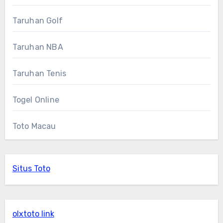
Taruhan Golf
Taruhan NBA
Taruhan Tenis
Togel Online
Toto Macau
Situs Toto
olxtoto link