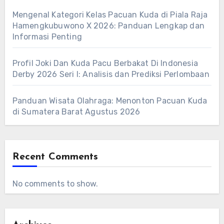
Mengenal Kategori Kelas Pacuan Kuda di Piala Raja
Hamengkubuwono X 2026: Panduan Lengkap dan
Informasi Penting
Profil Joki Dan Kuda Pacu Berbakat Di Indonesia
Derby 2026 Seri I: Analisis dan Prediksi Perlombaan
Panduan Wisata Olahraga: Menonton Pacuan Kuda
di Sumatera Barat Agustus 2026
Recent Comments
No comments to show.