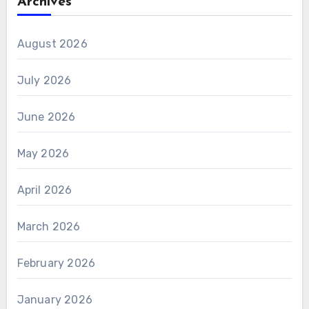
Archives
August 2026
July 2026
June 2026
May 2026
April 2026
March 2026
February 2026
January 2026