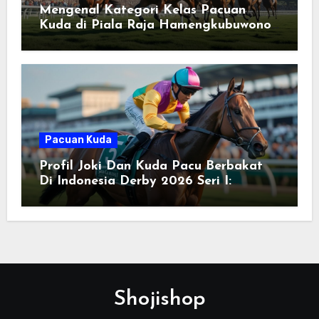
Mengenal Kategori Kelas Pacuan
Kuda di Piala Raja Hamengkubuwono
X 2026: Panduan Lengkap dan
Informasi Penting
Pacuan Kuda
Profil Joki Dan Kuda Pacu Berbakat
Di Indonesia Derby 2026 Seri I:
Analisis dan Prediksi Perlombaan
Shojishop