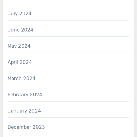
July 2024
June 2024
May 2024
April 2024
March 2024
February 2024
January 2024
December 2023