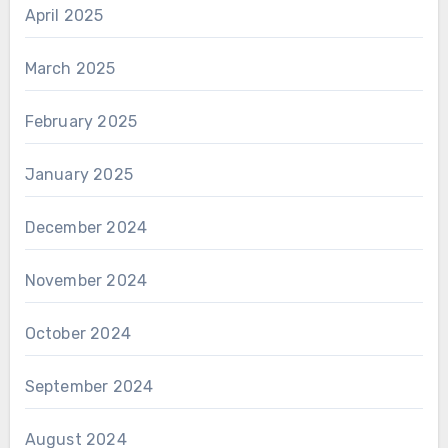
April 2025
March 2025
February 2025
January 2025
December 2024
November 2024
October 2024
September 2024
August 2024