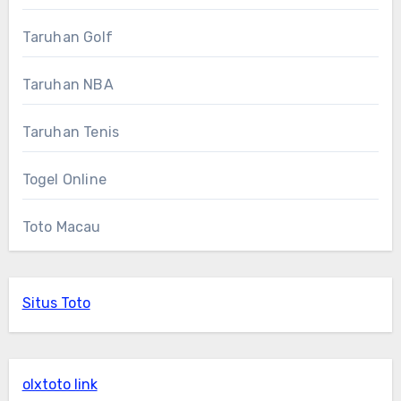
Taruhan Golf
Taruhan NBA
Taruhan Tenis
Togel Online
Toto Macau
Situs Toto
olxtoto link