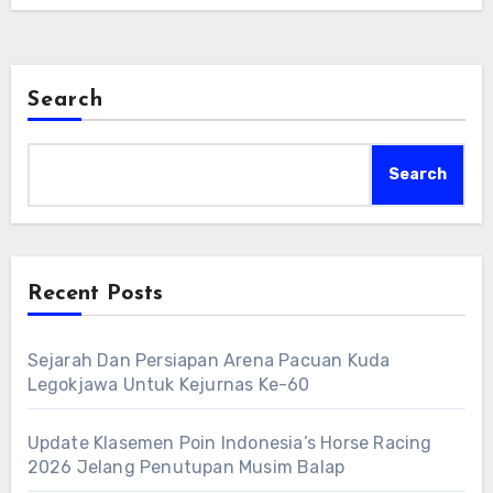
Search
Search
Recent Posts
Sejarah Dan Persiapan Arena Pacuan Kuda
Legokjawa Untuk Kejurnas Ke-60
Update Klasemen Poin Indonesia’s Horse Racing
2026 Jelang Penutupan Musim Balap