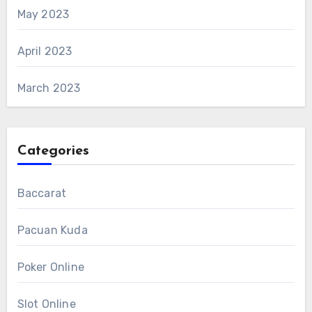
May 2023
April 2023
March 2023
Categories
Baccarat
Pacuan Kuda
Poker Online
Slot Online