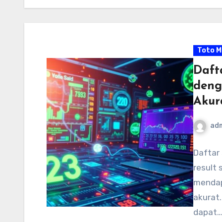
Toto 
Daft
deng
Akur
ad
Daftar 
result 
mendap
akurat.
dapat