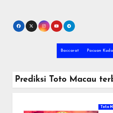
Skip
to
content
Baccarat
Pacuan Kuda
Prediksi Toto Macau ter
Toto 