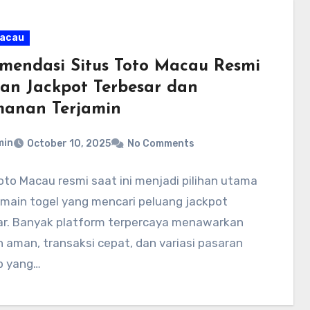
Macau
mendasi Situs Toto Macau Resmi
an Jackpot Terbesar dan
anan Terjamin
min
October 10, 2025
No Comments
oto Macau resmi saat ini menjadi pilihan utama
emain togel yang mencari peluang jackpot
ar. Banyak platform terpercaya menawarkan
 aman, transaksi cepat, dan variasi pasaran
p yang…