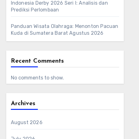
Indonesia Derby 2026 Seri I: Analisis dan
Prediksi Perlombaan
Panduan Wisata Olahraga: Menonton Pacuan
Kuda di Sumatera Barat Agustus 2026
Recent Comments
No comments to show.
Archives
August 2026
July 2026