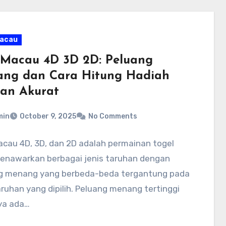
Macau
 Macau 4D 3D 2D: Peluang
ng dan Cara Hitung Hadiah
an Akurat
min
October 9, 2025
No Comments
acau 4D, 3D, dan 2D adalah permainan togel
enawarkan berbagai jenis taruhan dengan
g menang yang berbeda-beda tergantung pada
aruhan yang dipilih. Peluang menang tertinggi
ya ada…