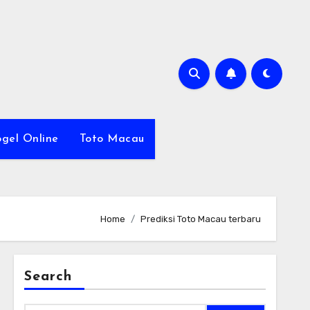
ogel Online
Toto Macau
Home
Prediksi Toto Macau terbaru
Search