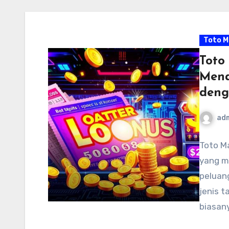
Toto 
Toto
Mena
deng
ad
Toto M
yang m
peluan
jenis t
biasan