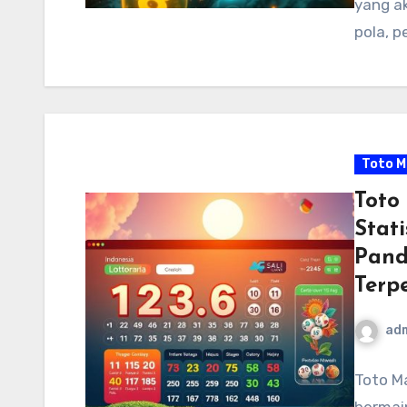
yang a
pola, 
Toto 
Toto
Stat
Pand
Terp
ad
Toto M