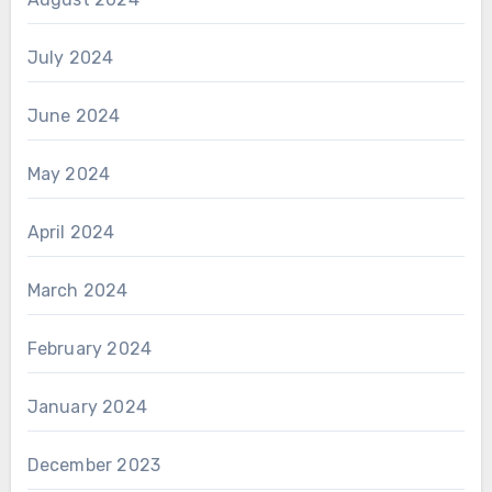
July 2024
June 2024
May 2024
April 2024
March 2024
February 2024
January 2024
December 2023