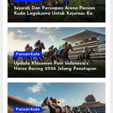
Sejarah Dan Persiapan Arena Pacuan
Kuda Legokjawa Untuk Kejurnas Ke-
60
Pacuan Kuda
Update Klasemen Poin Indonesia’s
Horse Racing 2026 Jelang Penutupan
Musim Balap
Pacuan Kuda