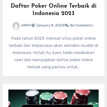
Daftar Poker Online Terbaik di
Indonesia 2023
admin
January 8, 2024
No Comments
Pada tahun 2023, mencari situs poker online
terbaik dan terpercaya akan semakin mudah di
Indonesia. Untuk itu, kami telah melakukan
riset dan menyiapkan daftar poker online
terbaik yang pantas untuk…