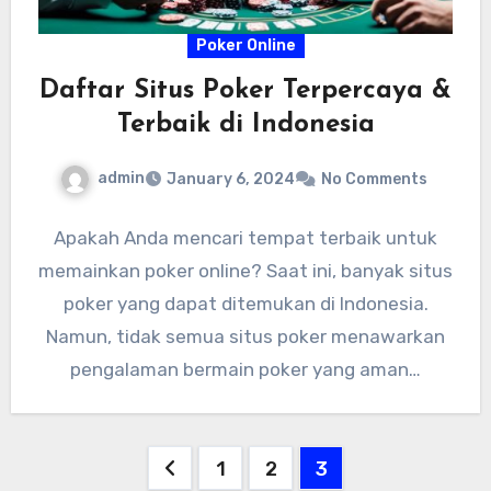
Poker Online
Daftar Situs Poker Terpercaya &
Terbaik di Indonesia
admin
January 6, 2024
No Comments
Apakah Anda mencari tempat terbaik untuk
memainkan poker online? Saat ini, banyak situs
poker yang dapat ditemukan di Indonesia.
Namun, tidak semua situs poker menawarkan
pengalaman bermain poker yang aman…
Posts
1
2
3