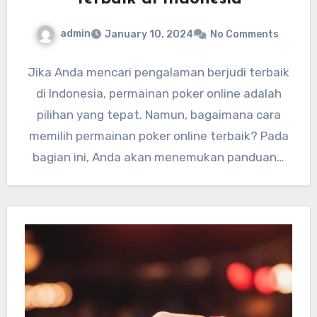
admin
January 10, 2024
No Comments
Jika Anda mencari pengalaman berjudi terbaik
di Indonesia, permainan poker online adalah
pilihan yang tepat. Namun, bagaimana cara
memilih permainan poker online terbaik? Pada
bagian ini, Anda akan menemukan panduan…