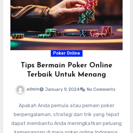
Poker Online
Tips Bermain Poker Online
Terbaik Untuk Menang
admin
January 9, 2024
No Comments
Apakah Anda pemula atau pemain poker
berpengalaman, strategi dan trik yang tepat
dapat membantu Anda meningkatkan peluang
kemenangan di meja poker online Indonesia.