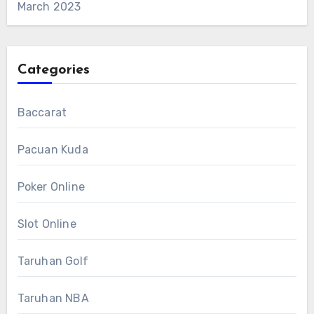
March 2023
Categories
Baccarat
Pacuan Kuda
Poker Online
Slot Online
Taruhan Golf
Taruhan NBA