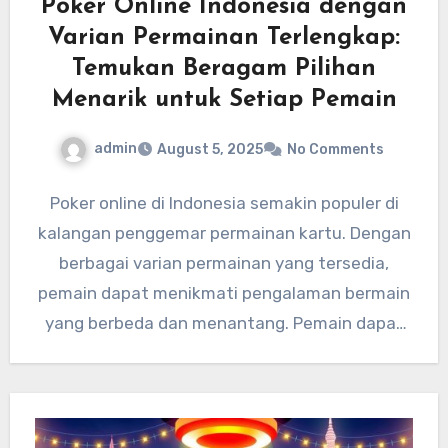
Poker Online Indonesia dengan
Varian Permainan Terlengkap:
Temukan Beragam Pilihan
Menarik untuk Setiap Pemain
admin
August 5, 2025
No Comments
Poker online di Indonesia semakin populer di
kalangan penggemar permainan kartu. Dengan
berbagai varian permainan yang tersedia,
pemain dapat menikmati pengalaman bermain
yang berbeda dan menantang. Pemain dapat
menemukan pilihan…