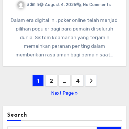
admin
August 4, 2025
No Comments
Dalam era digital ini, poker online telah menjadi
pilihan populer bagi para pemain di seluruh
dunia. Sistem keamanan yang terjamin
memainkan peranan penting dalam
memberikan rasa aman bagi pemain saat…
Posts
1
2
…
4
pagination
Next Page »
Search