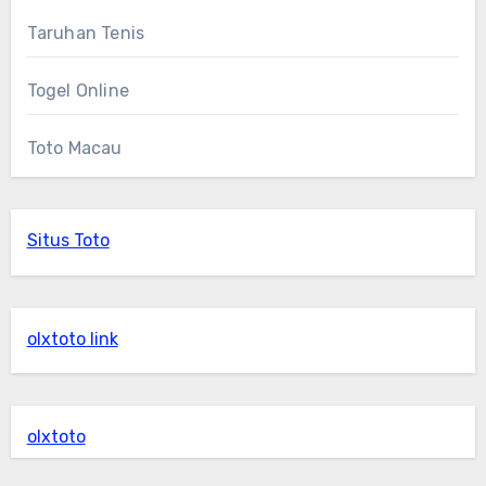
Taruhan Tenis
Togel Online
Toto Macau
Situs Toto
olxtoto link
olxtoto