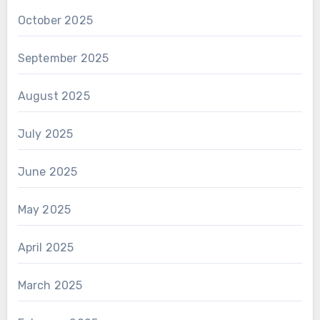
October 2025
September 2025
August 2025
July 2025
June 2025
May 2025
April 2025
March 2025