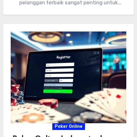
pelanggan terbaik sangat penting untuk
memastikan pengalaman bermain yang…
Poker Online