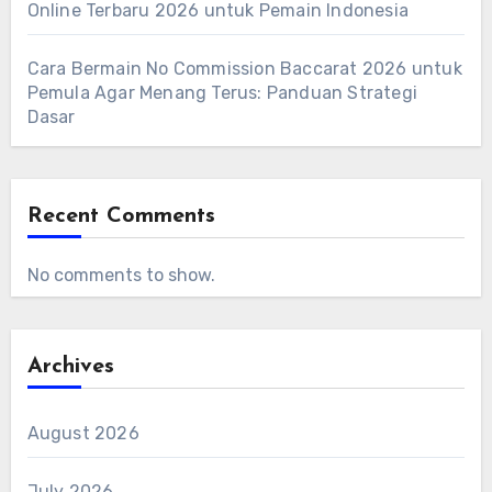
Online Terbaru 2026 untuk Pemain Indonesia
Cara Bermain No Commission Baccarat 2026 untuk
Pemula Agar Menang Terus: Panduan Strategi
Dasar
Recent Comments
No comments to show.
Archives
August 2026
July 2026