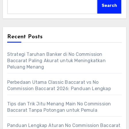
Search
Recent Posts
Strategi Taruhan Banker di No Commission
Baccarat Paling Akurat untuk Meningkatkan
Peluang Menang
Perbedaan Utama Classic Baccarat vs No
Commission Baccarat 2026: Panduan Lengkap
Tips dan Trik Jitu Menang Main No Commission
Baccarat Tanpa Potongan untuk Pemula
Panduan Lengkap Aturan No Commission Baccarat