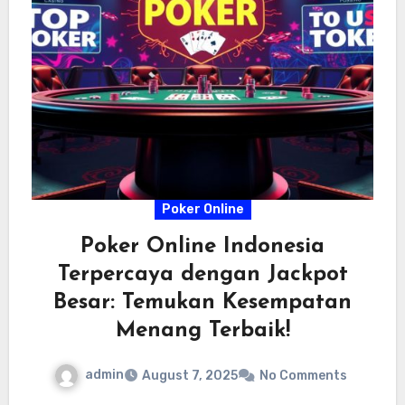
Poker Online
Poker Online Indonesia
Terpercaya dengan Jackpot
Besar: Temukan Kesempatan
Menang Terbaik!
admin
August 7, 2025
No Comments