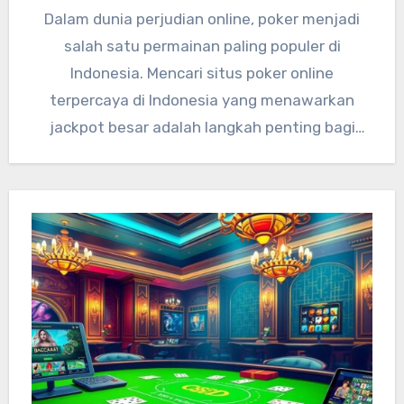
Dalam dunia perjudian online, poker menjadi
salah satu permainan paling populer di
Indonesia. Mencari situs poker online
terpercaya di Indonesia yang menawarkan
jackpot besar adalah langkah penting bagi
pemain yang…