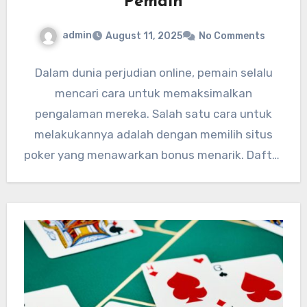
Pemain
admin
August 11, 2025
No Comments
Dalam dunia perjudian online, pemain selalu
mencari cara untuk memaksimalkan
pengalaman mereka. Salah satu cara untuk
melakukannya adalah dengan memilih situs
poker yang menawarkan bonus menarik. Daftar
poker online dengan…