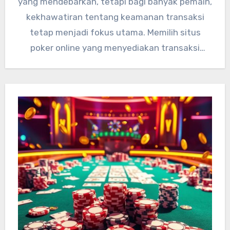
yang mendebarkan, tetapi bagi banyak pemain,
kekhawatiran tentang keamanan transaksi
tetap menjadi fokus utama. Memilih situs
poker online yang menyediakan transaksi
cepat dan aman adalah…