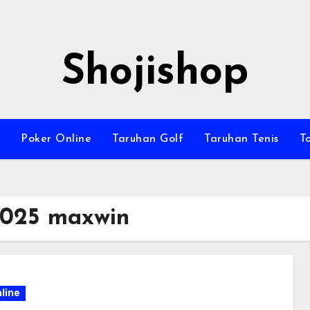
Shojishop
Poker Online
Taruhan Golf
Taruhan Tenis
T
 2025 maxwin
line