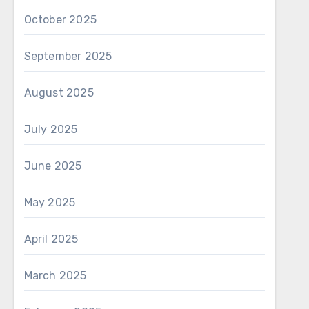
October 2025
September 2025
August 2025
July 2025
June 2025
May 2025
April 2025
March 2025