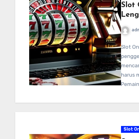
Slot
Leng
ad
Slot On
pengge
mencar
harus 
Pemain
Slot On