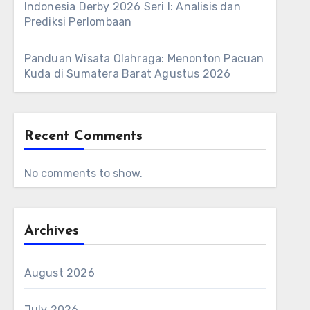
Indonesia Derby 2026 Seri I: Analisis dan
Prediksi Perlombaan
Panduan Wisata Olahraga: Menonton Pacuan
Kuda di Sumatera Barat Agustus 2026
Recent Comments
No comments to show.
Archives
August 2026
July 2026