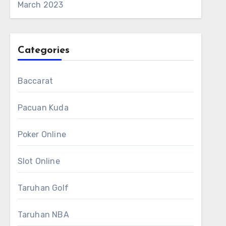
March 2023
Categories
Baccarat
Pacuan Kuda
Poker Online
Slot Online
Taruhan Golf
Taruhan NBA