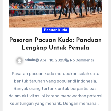
Pacuan Kuda
Pasaran Pacuan Kuda: Panduan
Lengkap Untuk Pemula
admin
April 18, 2025
No Comments
Pasaran pacuan kuda merupakan salah satu
bentuk taruhan yang populer di Indonesia.
Banyak orang tertarik untuk berpartisipasi
dalam aktivitas ini karena menawarkan potensi
keuntungan yang menarik. Dengan memahami
dasar-dasar Pasaran…