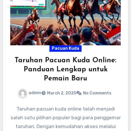
Pacuan Kuda
Taruhan Pacuan Kuda Online:
Panduan Lengkap untuk
Pemain Baru
admin
March 2, 2025
No Comments
Taruhan pacuan kuda online telah menjadi
salah satu pilihan populer bagi para penggemar
taruhan. Dengan kemudahan akses melalui