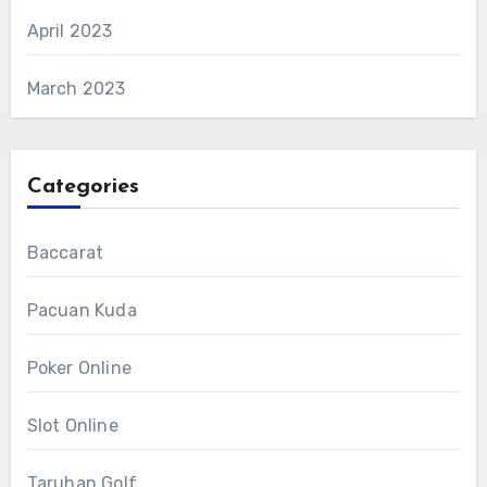
April 2023
March 2023
Categories
Baccarat
Pacuan Kuda
Poker Online
Slot Online
Taruhan Golf