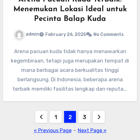
Menemukan Lokasi Ideal untuk
Pecinta Balap Kuda
admin
February 26, 2025
No Comments
Arena pacuan kuda tidak hanya menawarkan
kegembiraan, tetapi juga merupakan tempat di
mana berbagai acara berkualitas tinggi
berlangsung. Di Indonesia, beberapa arena
terbaik memiliki fasilitas lengkap dan reputasi
yang sudah…
Posts
1
2
3
pagination
« Previous Page
—
Next Page »