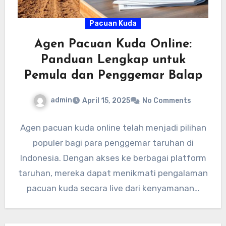
Pacuan Kuda
Agen Pacuan Kuda Online:
Panduan Lengkap untuk
Pemula dan Penggemar Balap
admin
April 15, 2025
No Comments
Agen pacuan kuda online telah menjadi pilihan
populer bagi para penggemar taruhan di
Indonesia. Dengan akses ke berbagai platform
taruhan, mereka dapat menikmati pengalaman
pacuan kuda secara live dari kenyamanan…