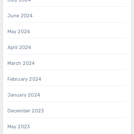
June 2024
May 2024
April 2024
March 2024
February 2024
January 2024
December 2023
May 2023