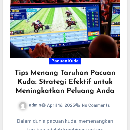
Pacuan Kuda
Tips Menang Taruhan Pacuan
Kuda: Strategi Efektif untuk
Meningkatkan Peluang Anda
admin
April 16, 2025
No Comments
Dalam dunia pacuan kuda, memenangkan
taruhan adalah kombinasi antara