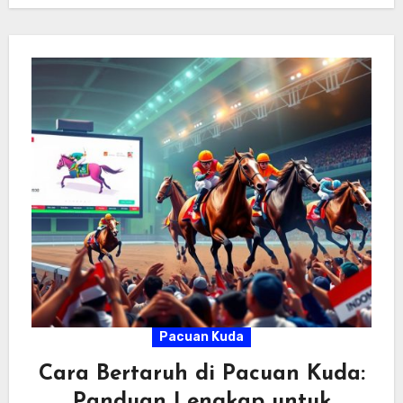
Pacuan Kuda
Cara Bertaruh di Pacuan Kuda:
Panduan Lengkap untuk