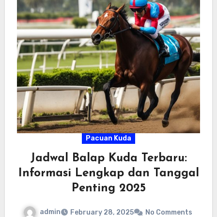
Pacuan Kuda
Jadwal Balap Kuda Terbaru:
Informasi Lengkap dan Tanggal
Penting 2025
admin
February 28, 2025
No Comments