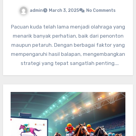
admin
March 3, 2025
No Comments
Pacuan kuda telah lama menjadi olahraga yang
menarik banyak perhatian, baik dari penonton
maupun petaruh. Dengan berbagai faktor yang
mempengaruhi hasil balapan, mengembangkan
strategi yang tepat sangatlah penting.
Strategi taruhan…