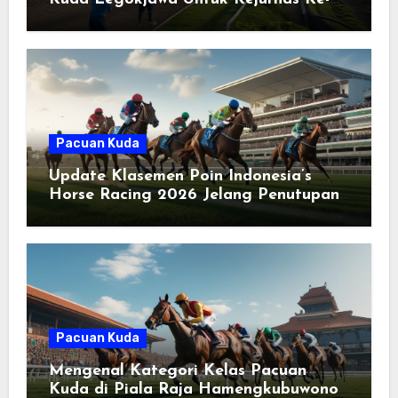
60
Pacuan Kuda
Update Klasemen Poin Indonesia’s
Horse Racing 2026 Jelang Penutupan
Musim Balap
Pacuan Kuda
Mengenal Kategori Kelas Pacuan
Kuda di Piala Raja Hamengkubuwono