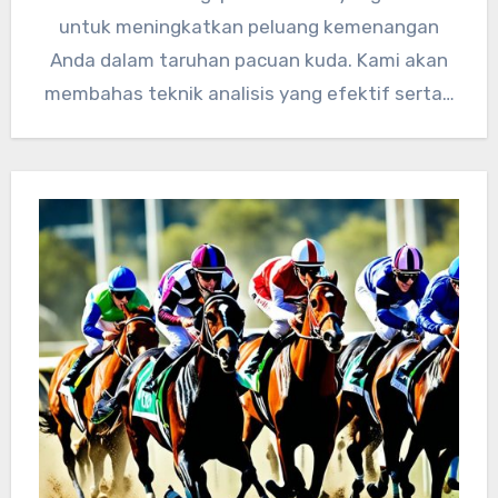
untuk meningkatkan peluang kemenangan
Anda dalam taruhan pacuan kuda. Kami akan
membahas teknik analisis yang efektif serta…