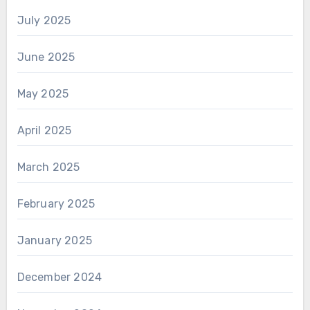
July 2025
June 2025
May 2025
April 2025
March 2025
February 2025
January 2025
December 2024