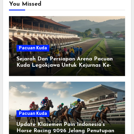
You Missed
Pacuan Kuda
Sejarah Dan Persiapan Arena Pacuan
Kuda Legokjawa Untuk Kejurnas Ke-
60
Pacuan Kuda
Update Klasemen Poin Indonesia’s
Horse Racing 2026 Jelang Penutupan