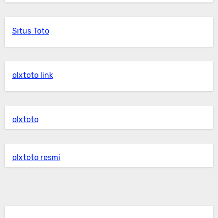
Situs Toto
olxtoto link
olxtoto
olxtoto resmi