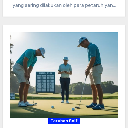
yang sering dilakukan oleh para petaruh yang
dapat…
Taruhan Golf