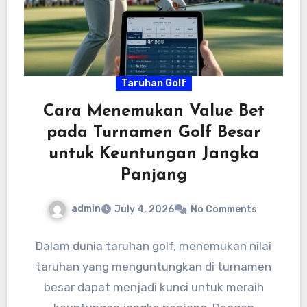
Taruhan Golf
Cara Menemukan Value Bet
pada Turnamen Golf Besar
untuk Keuntungan Jangka
Panjang
admin
July 4, 2026
No Comments
Dalam dunia taruhan golf, menemukan nilai
taruhan yang menguntungkan di turnamen
besar dapat menjadi kunci untuk meraih