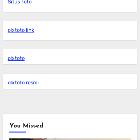
Situs Toto
olxtoto link
olxtoto
olxtoto resmi
You Missed