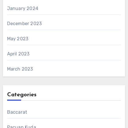
January 2024
December 2023
May 2023
April 2023
March 2023
Categories
Baccarat
Pacuan Kuda