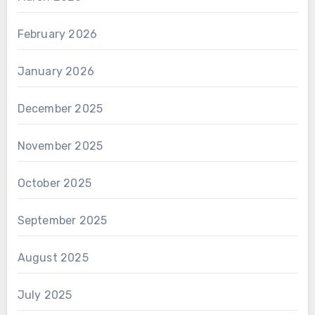
February 2026
January 2026
December 2025
November 2025
October 2025
September 2025
August 2025
July 2025