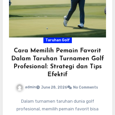
Taruhan Golf
Cara Memilih Pemain Favorit
Dalam Taruhan Turnamen Golf
Profesional: Strategi dan Tips
Efektif
admin
June 28, 2026
No Comments
Dalam turnamen taruhan dunia golf
profesional, memilih pemain favorit bisa