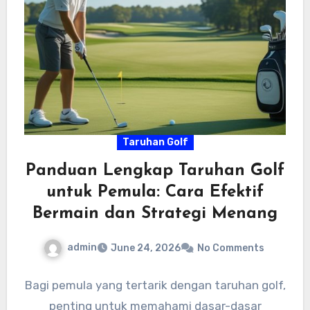
Taruhan Golf
Panduan Lengkap Taruhan Golf
untuk Pemula: Cara Efektif
Bermain dan Strategi Menang
admin
June 24, 2026
No Comments
Bagi pemula yang tertarik dengan taruhan golf,
penting untuk memahami dasar-dasar