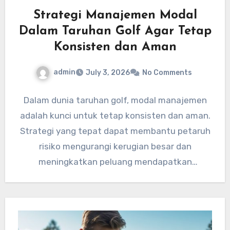
Strategi Manajemen Modal
Dalam Taruhan Golf Agar Tetap
Konsisten dan Aman
admin
July 3, 2026
No Comments
Dalam dunia taruhan golf, modal manajemen
adalah kunci untuk tetap konsisten dan aman.
Strategi yang tepat dapat membantu petaruh
risiko mengurangi kerugian besar dan
meningkatkan peluang mendapatkan
keuntungan. Banyak petaruh…