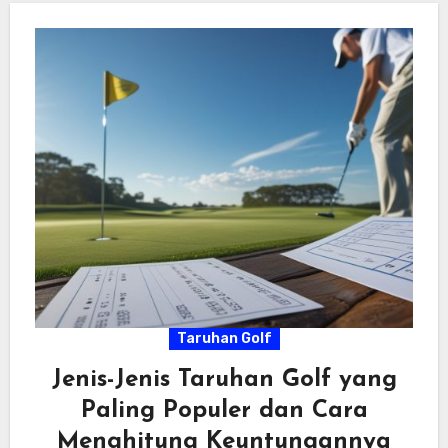
Taruhan Golf
Jenis-Jenis Taruhan Golf yang
Paling Populer dan Cara
Menghitung Keuntungannya