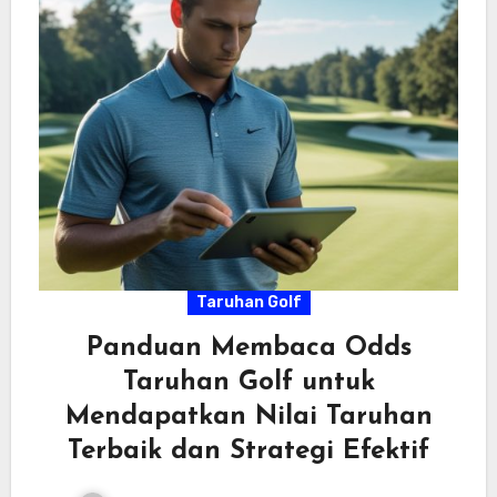
Taruhan Golf
Panduan Membaca Odds
Taruhan Golf untuk
Mendapatkan Nilai Taruhan
Terbaik dan Strategi Efektif