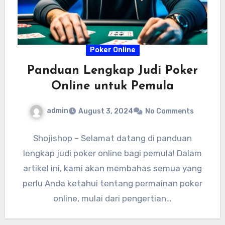
Poker Online
Panduan Lengkap Judi Poker
Online untuk Pemula
admin
August 3, 2024
No Comments
Shojishop – Selamat datang di panduan
lengkap judi poker online bagi pemula! Dalam
artikel ini, kami akan membahas semua yang
perlu Anda ketahui tentang permainan poker
online, mulai dari pengertian…