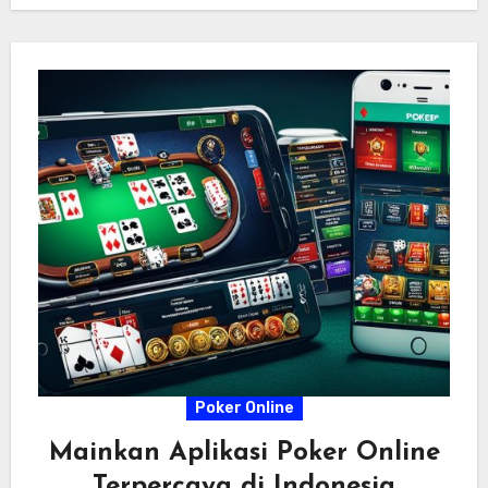
Poker Online
Mainkan Aplikasi Poker Online
Terpercaya di Indonesia