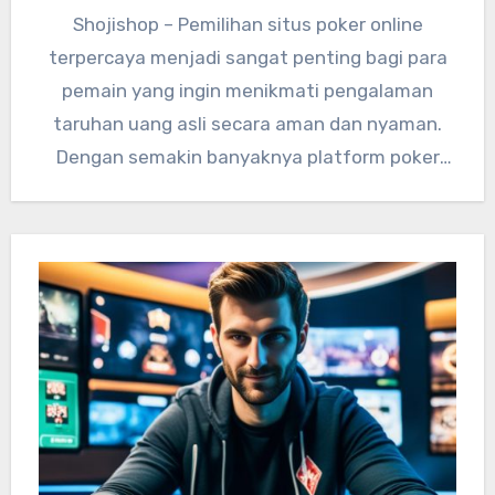
Shojishop – Pemilihan situs poker online
terpercaya menjadi sangat penting bagi para
pemain yang ingin menikmati pengalaman
taruhan uang asli secara aman dan nyaman.
Dengan semakin banyaknya platform poker
online…