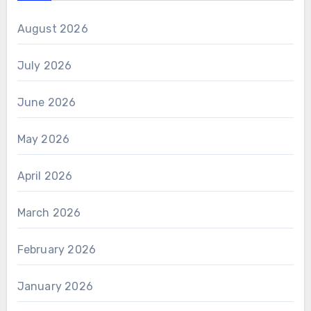
August 2026
July 2026
June 2026
May 2026
April 2026
March 2026
February 2026
January 2026