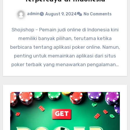
admin
August 9, 2024
No Comments
Shojishop – Pemain judi online di Indonesia kini
memiliki banyak pilihan, terutama ketika
berbicara tentang aplikasi poker online. Namun,
penting untuk memainkan aplikasi dari situs
poker terbaik yang menawarkan pengalaman…