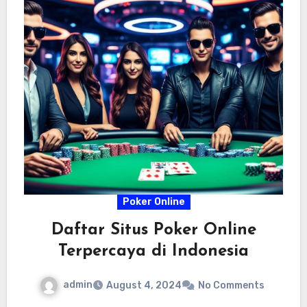
Poker Online
Daftar Situs Poker Online
Terpercaya di Indonesia
admin
August 4, 2024
No Comments