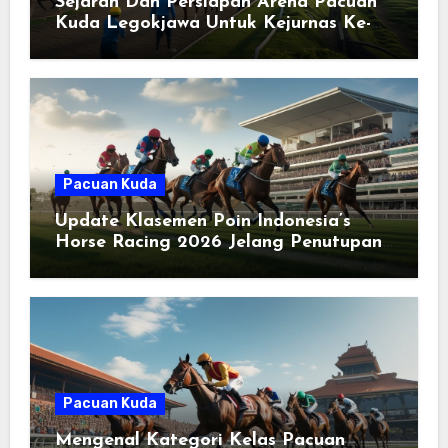
Sejarah Dan Persiapan Arena Pacuan
Kuda Legokjawa Untuk Kejurnas Ke-
60
Pacuan Kuda
Update Klasemen Poin Indonesia’s
Horse Racing 2026 Jelang Penutupan
Musim Balap
Pacuan Kuda
Mengenal Kategori Kelas Pacuan