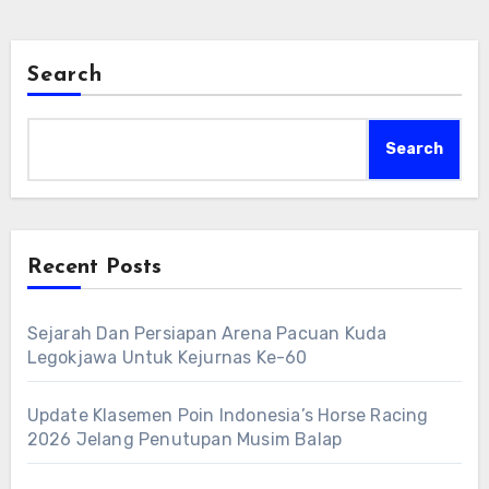
Search
Search
Recent Posts
Sejarah Dan Persiapan Arena Pacuan Kuda
Legokjawa Untuk Kejurnas Ke-60
Update Klasemen Poin Indonesia’s Horse Racing
2026 Jelang Penutupan Musim Balap