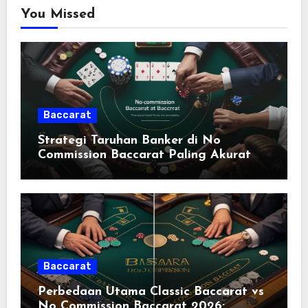
You Missed
Baccarat
Strategi Taruhan Banker di No
Commission Baccarat Paling Akurat
untuk Meningkatkan Peluang Menang
Baccarat
Perbedaan Utama Classic Baccarat vs
No Commission Baccarat 2026: