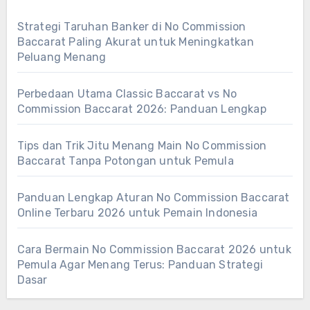
Strategi Taruhan Banker di No Commission
Baccarat Paling Akurat untuk Meningkatkan
Peluang Menang
Perbedaan Utama Classic Baccarat vs No
Commission Baccarat 2026: Panduan Lengkap
Tips dan Trik Jitu Menang Main No Commission
Baccarat Tanpa Potongan untuk Pemula
Panduan Lengkap Aturan No Commission Baccarat
Online Terbaru 2026 untuk Pemain Indonesia
Cara Bermain No Commission Baccarat 2026 untuk
Pemula Agar Menang Terus: Panduan Strategi
Dasar