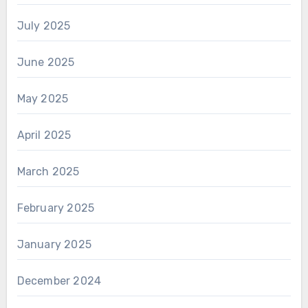
July 2025
June 2025
May 2025
April 2025
March 2025
February 2025
January 2025
December 2024