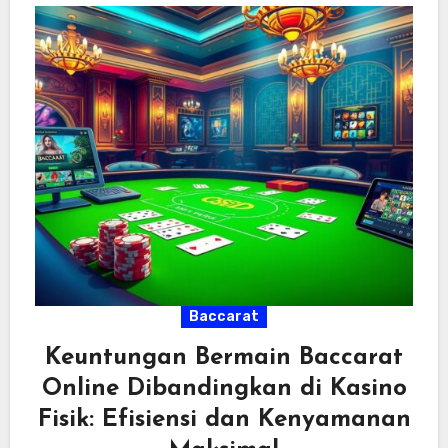
Baccarat
Keuntungan Bermain Baccarat
Online Dibandingkan di Kasino
Fisik: Efisiensi dan Kenyamanan