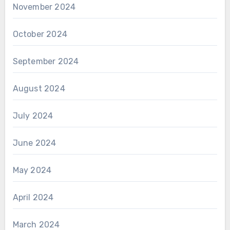
November 2024
October 2024
September 2024
August 2024
July 2024
June 2024
May 2024
April 2024
March 2024