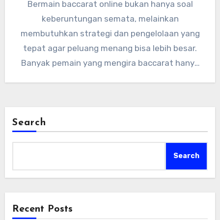
Bermain baccarat online bukan hanya soal
keberuntungan semata, melainkan
membutuhkan strategi dan pengelolaan yang
tepat agar peluang menang bisa lebih besar.
Banyak pemain yang mengira baccarat hanya
permainan untung-untungan, padahal…
Search
Search
Recent Posts