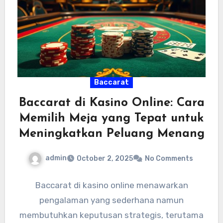
Baccarat
Baccarat di Kasino Online: Cara
Memilih Meja yang Tepat untuk
Meningkatkan Peluang Menang
admin
October 2, 2025
No Comments
Baccarat di kasino online menawarkan
pengalaman yang sederhana namun
membutuhkan keputusan strategis, terutama