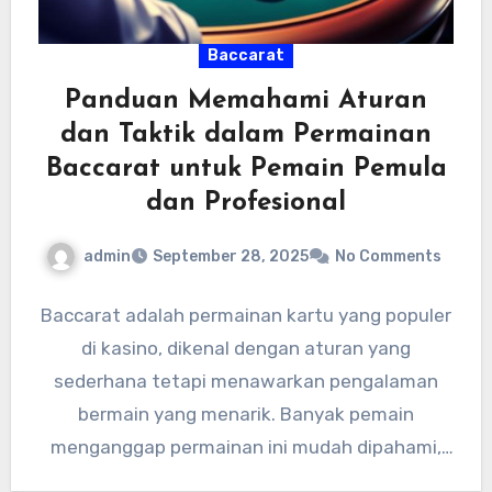
Baccarat
Panduan Memahami Aturan
dan Taktik dalam Permainan
Baccarat untuk Pemain Pemula
dan Profesional
admin
September 28, 2025
No Comments
Baccarat adalah permainan kartu yang populer
di kasino, dikenal dengan aturan yang
sederhana tetapi menawarkan pengalaman
bermain yang menarik. Banyak pemain
menganggap permainan ini mudah dipahami,
namun memahami aturan dasar…