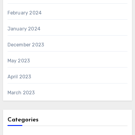
February 2024
January 2024
December 2023
May 2023
April 2023
March 2023
Categories