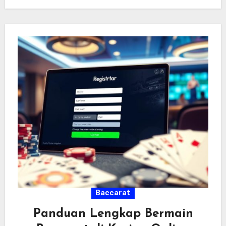
aturan permainan, pola taruhan, serta
manajemen modal…
Baccarat
Panduan Lengkap Bermain