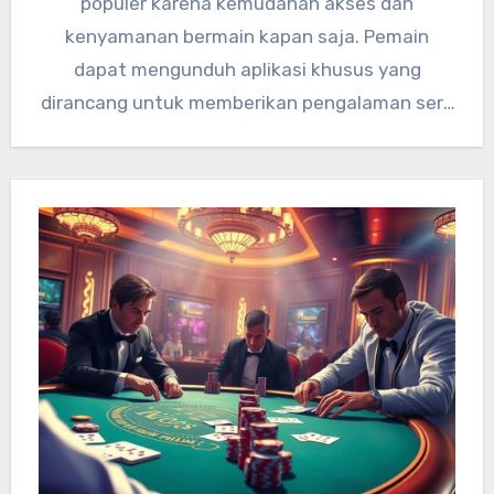
populer karena kemudahan akses dan
kenyamanan bermain kapan saja. Pemain
dapat mengunduh aplikasi khusus yang
dirancang untuk memberikan pengalaman seru
dengan tampilan sederhana dan…