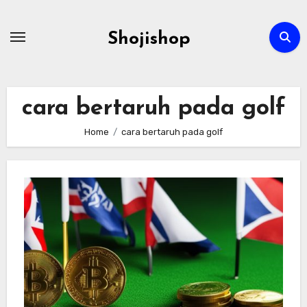
Skip
to
Shojishop
content
cara bertaruh pada golf
Home
cara bertaruh pada golf