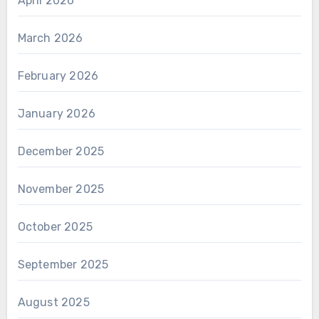
April 2026
March 2026
February 2026
January 2026
December 2025
November 2025
October 2025
September 2025
August 2025