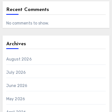
Recent Comments
No comments to show.
Archives
August 2026
July 2026
June 2026
May 2026