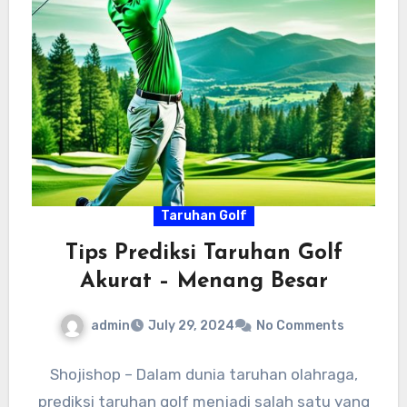
Taruhan Golf
Tips Prediksi Taruhan Golf
Akurat – Menang Besar
admin
July 29, 2024
No Comments
Shojishop – Dalam dunia taruhan olahraga,
prediksi taruhan golf menjadi salah satu yang