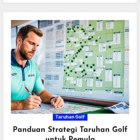
Taruhan Golf
Panduan Strategi Taruhan Golf
untuk Pemula