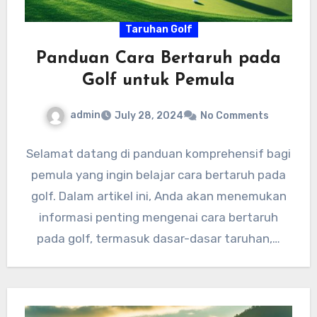
Taruhan Golf
Panduan Cara Bertaruh pada
Golf untuk Pemula
admin
July 28, 2024
No Comments
Selamat datang di panduan komprehensif bagi
pemula yang ingin belajar cara bertaruh pada
golf. Dalam artikel ini, Anda akan menemukan
informasi penting mengenai cara bertaruh
pada golf, termasuk dasar-dasar taruhan,…