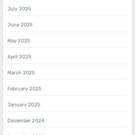
July 2025
June 2025
May 2025
April 2025
March 2025
February 2025
January 2025
December 2024