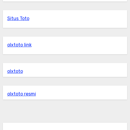
Situs Toto
olxtoto link
olxtoto
olxtoto resmi