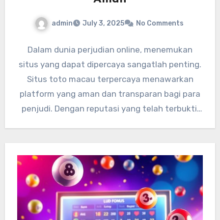
admin
July 3, 2025
No Comments
Dalam dunia perjudian online, menemukan
situs yang dapat dipercaya sangatlah penting.
Situs toto macau terpercaya menawarkan
platform yang aman dan transparan bagi para
penjudi. Dengan reputasi yang telah terbukti,
mereka…