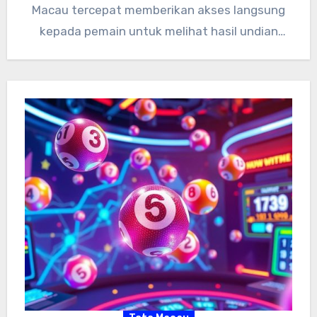
Macau tercepat memberikan akses langsung
kepada pemain untuk melihat hasil undian
secara…