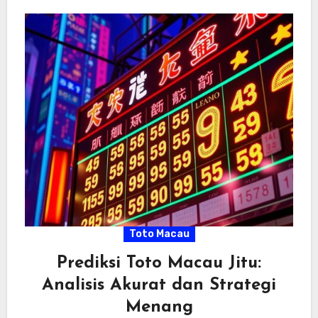
Toto Macau
Prediksi Toto Macau Jitu:
Analisis Akurat dan Strategi
Menang