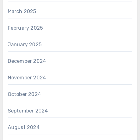
March 2025
February 2025
January 2025
December 2024
November 2024
October 2024
September 2024
August 2024