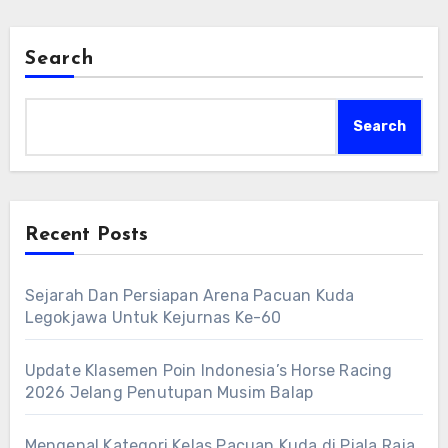
Search
Search
Recent Posts
Sejarah Dan Persiapan Arena Pacuan Kuda
Legokjawa Untuk Kejurnas Ke-60
Update Klasemen Poin Indonesia’s Horse Racing
2026 Jelang Penutupan Musim Balap
Mengenal Kategori Kelas Pacuan Kuda di Piala Raja