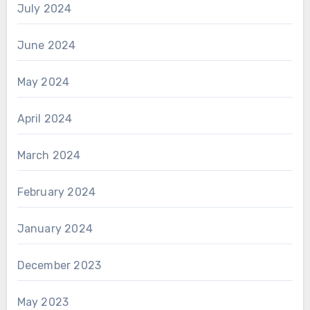
July 2024
June 2024
May 2024
April 2024
March 2024
February 2024
January 2024
December 2023
May 2023