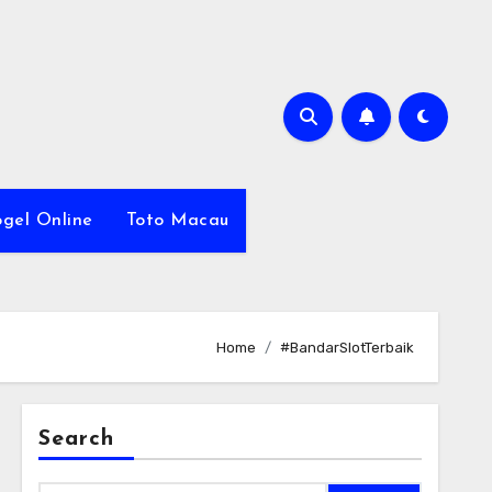
ogel Online
Toto Macau
Home
#BandarSlotTerbaik
Search