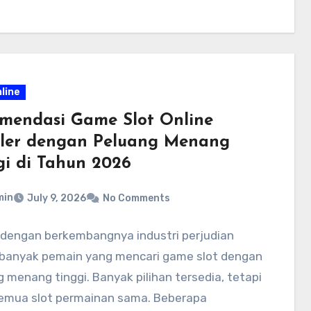
line
mendasi Game Slot Online
ler dengan Peluang Menang
gi di Tahun 2026
min
July 9, 2026
No Comments
g dengan berkembangnya industri perjudian
, banyak pemain yang mencari game slot dengan
 menang tinggi. Banyak pilihan tersedia, tetapi
semua slot permainan sama. Beberapa