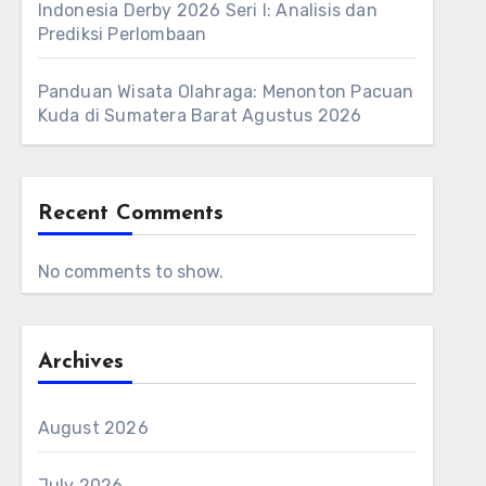
Indonesia Derby 2026 Seri I: Analisis dan
Prediksi Perlombaan
Panduan Wisata Olahraga: Menonton Pacuan
Kuda di Sumatera Barat Agustus 2026
Recent Comments
No comments to show.
Archives
August 2026
July 2026