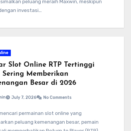
imalkan peluang meraih Maxwin, meskipun
dengan investasi…
line
ar Slot Online RTP Tertinggi
 Sering Memberikan
nangan Besar di 2026
min
July 7, 2026
No Comments
mencari permainan slot online yang
rkan peluang kemenangan besar, pemain
kali memperhatikan Return to Player (RTP)