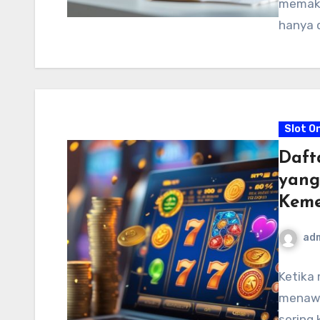
memaks
hanya 
Slot On
Daft
yang
Keme
ad
Ketika 
menawa
sering 