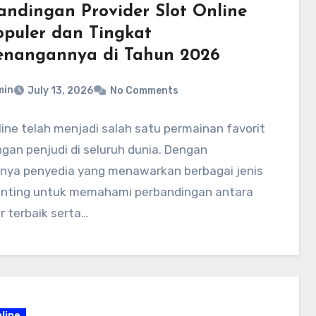
andingan Provider Slot Online
opuler dan Tingkat
nangannya di Tahun 2026
min
July 13, 2026
No Comments
line telah menjadi salah satu permainan favorit
ngan penjudi di seluruh dunia. Dengan
nya penyedia yang menawarkan berbagai jenis
penting untuk memahami perbandingan antara
r terbaik serta…
line