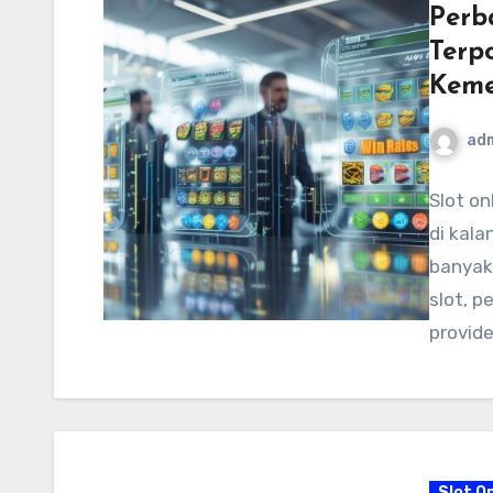
Perb
Terp
Keme
ad
Slot on
di kala
banyak
slot, 
provide
Slot On