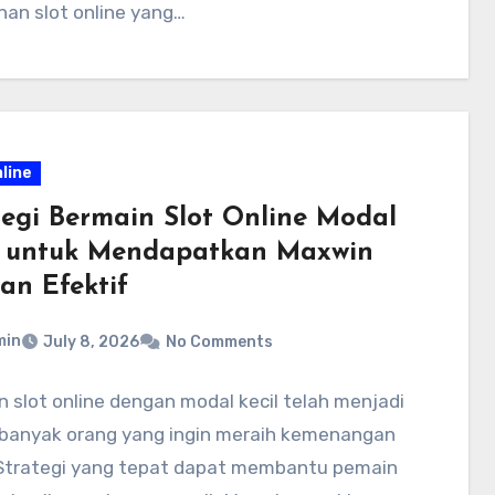
nan slot online yang…
line
tegi Bermain Slot Online Modal
l untuk Mendapatkan Maxwin
an Efektif
min
July 8, 2026
No Comments
 slot online dengan modal kecil telah menjadi
n banyak orang yang ingin meraih kemenangan
 Strategi yang tepat dapat membantu pemain