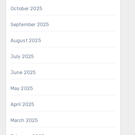
October 2025
September 2025
August 2025
July 2025
June 2025
May 2025
April 2025
March 2025