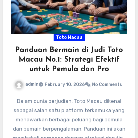
Toto Macau
Panduan Bermain di Judi Toto
Macau No.1: Strategi Efektif
untuk Pemula dan Pro
admin
February 10, 2026
No Comments
Dalam dunia perjudian, Toto Macau dikenal
sebagai salah satu platform terkemuka yang
menawarkan berbagai peluang bagi pemula
dan pemain berpengalaman. Panduan ini akan
membekali pembaca dengan strategi dan tips