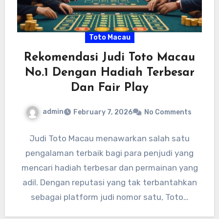
Toto Macau
Rekomendasi Judi Toto Macau
No.1 Dengan Hadiah Terbesar
Dan Fair Play
admin
February 7, 2026
No Comments
Judi Toto Macau menawarkan salah satu
pengalaman terbaik bagi para penjudi yang
mencari hadiah terbesar dan permainan yang
adil. Dengan reputasi yang tak terbantahkan
sebagai platform judi nomor satu, Toto…