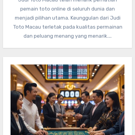
pemain toto online di seluruh dunia dan
menjadi pilihan utama. Keunggulan dari Judi
Toto Macau terletak pada kualitas permainan
dan peluang menang yang menarik.…