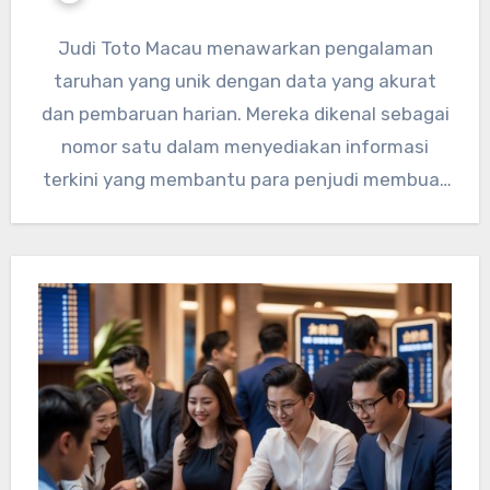
Judi Toto Macau menawarkan pengalaman
taruhan yang unik dengan data yang akurat
dan pembaruan harian. Mereka dikenal sebagai
nomor satu dalam menyediakan informasi
terkini yang membantu para penjudi membuat
keputusan…