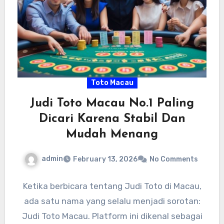
Toto Macau
Judi Toto Macau No.1 Paling
Dicari Karena Stabil Dan
Mudah Menang
admin
February 13, 2026
No Comments
Ketika berbicara tentang Judi Toto di Macau,
ada satu nama yang selalu menjadi sorotan:
Judi Toto Macau. Platform ini dikenal sebagai