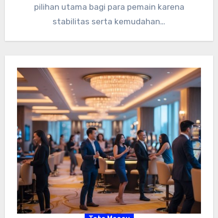
pilihan utama bagi para pemain karena
stabilitas serta kemudahan…