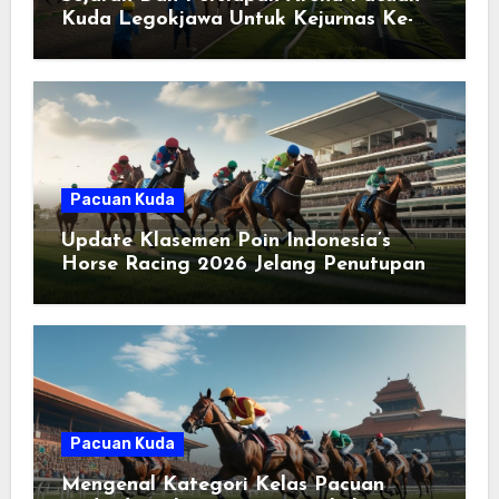
Kuda Legokjawa Untuk Kejurnas Ke-
60
Pacuan Kuda
Update Klasemen Poin Indonesia’s
Horse Racing 2026 Jelang Penutupan
Musim Balap
Pacuan Kuda
Mengenal Kategori Kelas Pacuan