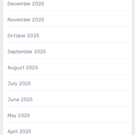
December 2025
November 2025
October 2025
September 2025
August 2025
July 2025
June 2025
May 2025
April 2025