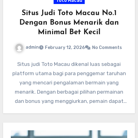
Toto Macau
Situs Judi Toto Macau No.1
Dengan Bonus Menarik dan
Minimal Bet Kecil
admin
February 12, 2026
No Comments
Situs judi Toto Macau dikenal luas sebagai
platform utama bagi para penggemar taruhan
yang mencari pengalaman bermain yang
menarik. Dengan berbagai pilihan permainan
dan bonus yang menggiurkan, pemain dapat
menikmati…