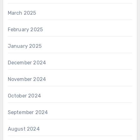
March 2025
February 2025
January 2025
December 2024
November 2024
October 2024
September 2024
August 2024