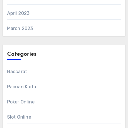
April 2023
March 2023
Categories
Baccarat
Pacuan Kuda
Poker Online
Slot Online