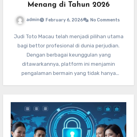
Menang di Tahun 2026
admin
February 6, 2026
No Comments
Judi Toto Macau telah menjadi pilihan utama
bagi bettor profesional di dunia perjudian.
Dengan berbagai keunggulan yang
ditawarkannya, platform ini menjamin
pengalaman bermain yang tidak hanya
menghibur tetapi juga menguntungkan.…