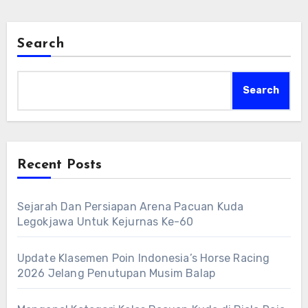
Search
Search
Recent Posts
Sejarah Dan Persiapan Arena Pacuan Kuda
Legokjawa Untuk Kejurnas Ke-60
Update Klasemen Poin Indonesia’s Horse Racing
2026 Jelang Penutupan Musim Balap