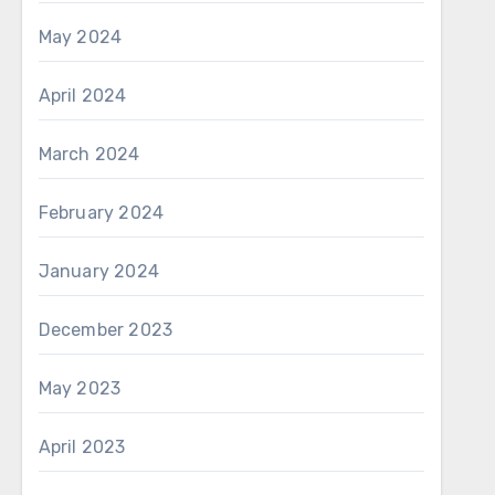
May 2024
April 2024
March 2024
February 2024
January 2024
December 2023
May 2023
April 2023