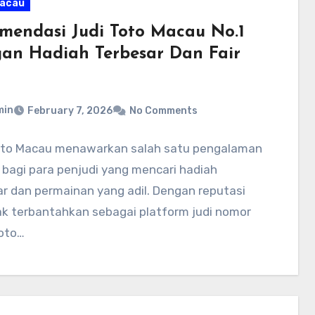
Macau
mendasi Judi Toto Macau No.1
an Hadiah Terbesar Dan Fair
min
February 7, 2026
No Comments
oto Macau menawarkan salah satu pengalaman
 bagi para penjudi yang mencari hadiah
r dan permainan yang adil. Dengan reputasi
ak terbantahkan sebagai platform judi nomor
Toto…