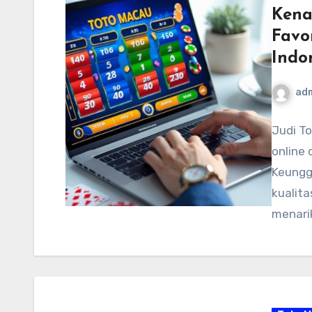
Kena
Favo
Indo
ad
Judi T
online 
Keunggu
kualit
menari