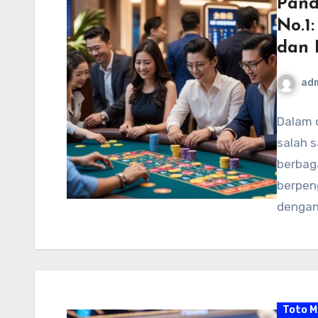
Pand
No.1:
dan 
ad
Dalam d
salah 
berbag
berpen
dengan
Toto 