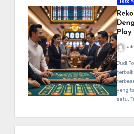
Toto 
Reko
Deng
Play
ad
Judi T
terbaik
terbesa
yang t
satu, 