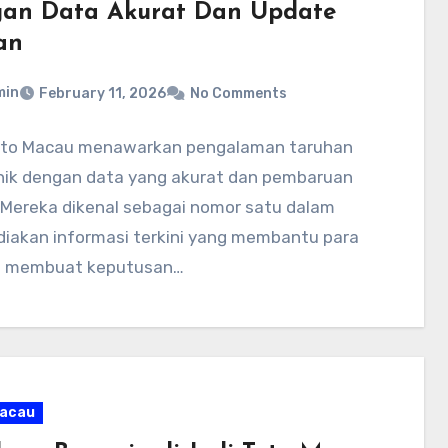
an Data Akurat Dan Update
an
min
February 11, 2026
No Comments
oto Macau menawarkan pengalaman taruhan
nik dengan data yang akurat dan pembaruan
. Mereka dikenal sebagai nomor satu dalam
iakan informasi terkini yang membantu para
i membuat keputusan…
Macau