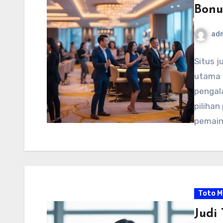
Bonu
ad
Situs j
utama 
pengal
piliha
pemain
Toto 
Judi