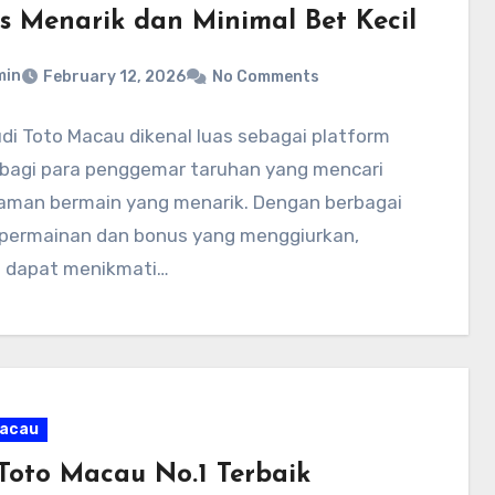
s Menarik dan Minimal Bet Kecil
min
February 12, 2026
No Comments
udi Toto Macau dikenal luas sebagai platform
bagi para penggemar taruhan yang mencari
aman bermain yang menarik. Dengan berbagai
n permainan dan bonus yang menggiurkan,
 dapat menikmati…
Macau
 Toto Macau No.1 Terbaik