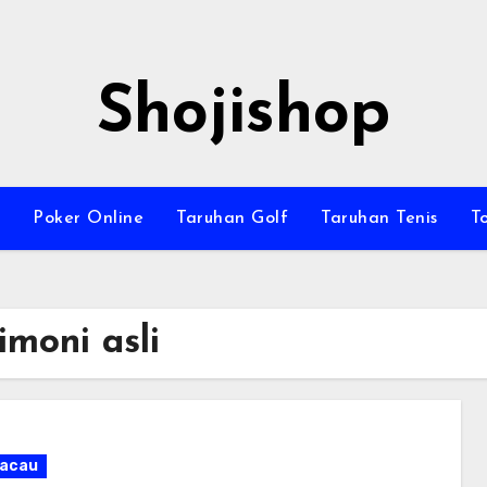
Shojishop
Poker Online
Taruhan Golf
Taruhan Tenis
T
moni asli
Macau