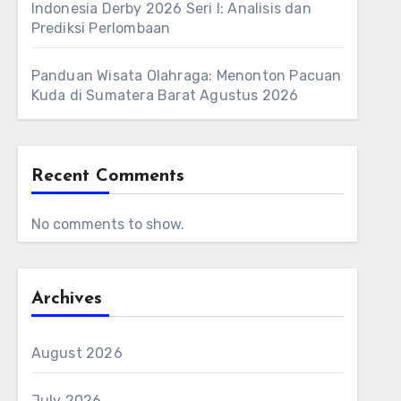
Indonesia Derby 2026 Seri I: Analisis dan
Prediksi Perlombaan
Panduan Wisata Olahraga: Menonton Pacuan
Kuda di Sumatera Barat Agustus 2026
Recent Comments
No comments to show.
Archives
August 2026
July 2026