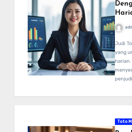
Deng
Hari
ad
Judi T
yang u
harian
menyed
penjud
Toto 