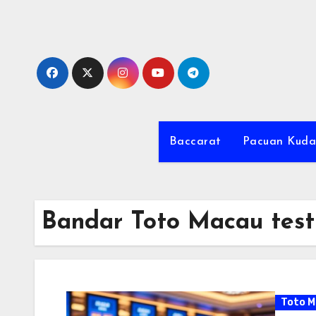
Skip
to
content
Baccarat
Pacuan Kuda
Bandar Toto Macau testi
Toto 