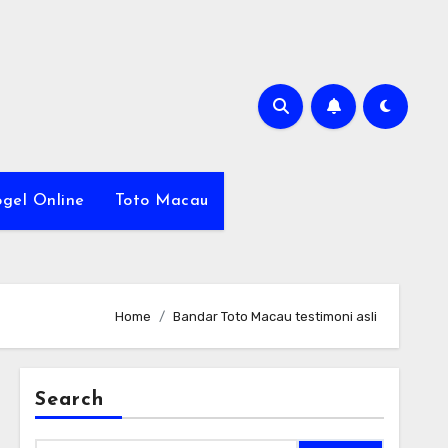
ogel Online
Toto Macau
Home
Bandar Toto Macau testimoni asli
Search