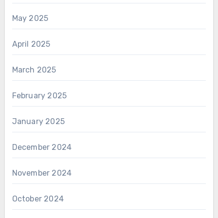
May 2025
April 2025
March 2025
February 2025
January 2025
December 2024
November 2024
October 2024