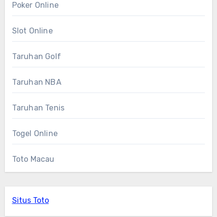
Poker Online
Slot Online
Taruhan Golf
Taruhan NBA
Taruhan Tenis
Togel Online
Toto Macau
Situs Toto