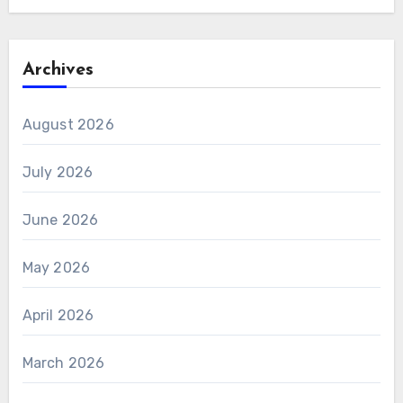
Archives
August 2026
July 2026
June 2026
May 2026
April 2026
March 2026