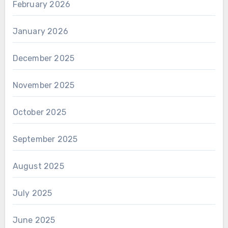
February 2026
January 2026
December 2025
November 2025
October 2025
September 2025
August 2025
July 2025
June 2025