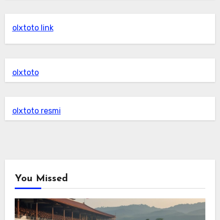
olxtoto link
olxtoto
olxtoto resmi
You Missed