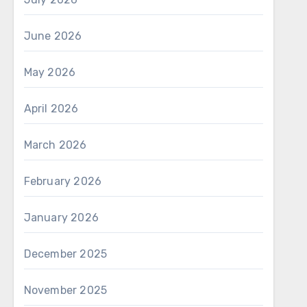
June 2026
May 2026
April 2026
March 2026
February 2026
January 2026
December 2025
November 2025