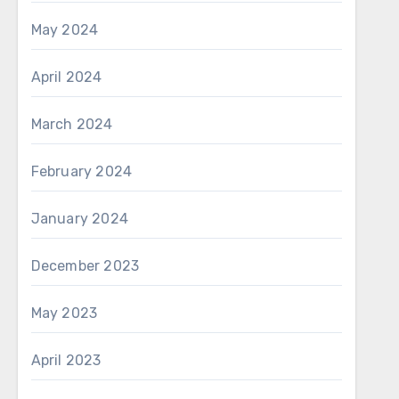
May 2024
April 2024
March 2024
February 2024
January 2024
December 2023
May 2023
April 2023