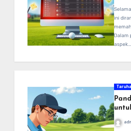
Selamat
ini dir
memaha
Dalam 
aspek
Taruha
Pand
untu
ad