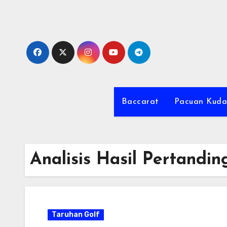
Skip
to
content
Baccarat
Pacuan Kuda
Analisis Hasil Pertandin
Taruhan Golf