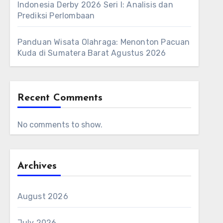
Indonesia Derby 2026 Seri I: Analisis dan
Prediksi Perlombaan
Panduan Wisata Olahraga: Menonton Pacuan
Kuda di Sumatera Barat Agustus 2026
Recent Comments
No comments to show.
Archives
August 2026
July 2026