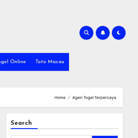
ogel Online
Toto Macau
Home
Agen Togel Terpercaya
Search