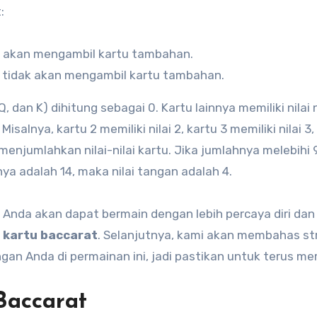
:
-5 akan mengambil kartu tambahan.
-9 tidak akan mengambil kartu tambahan.
 Q, dan K) dihitung sebagai 0. Kartu lainnya memiliki nilai
alnya, kartu 2 memiliki nilai 2, kartu 3 memiliki nilai 3,
menjumlahkan nilai-nilai kartu. Jika jumlahnya melebihi 
lnya adalah 14, maka nilai tangan adalah 4.
, Anda akan dapat bermain dengan lebih percaya diri dan
n
kartu baccarat
. Selanjutnya, kami akan membahas st
an Anda di permainan ini, jadi pastikan untuk terus m
Baccarat