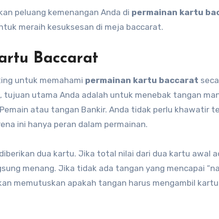
tkan peluang kemenangan Anda di
permainan kartu ba
 untuk meraih kesuksesan di meja baccarat.
rtu Baccarat
nting untuk memahami
permainan kartu baccarat
seca
, tujuan utama Anda adalah untuk menebak tangan ma
an Pemain atau tangan Bankir. Anda tidak perlu khawatir 
rena ini hanya peran dalam permainan.
erikan dua kartu. Jika total nilai dari dua kartu awal a
angsung menang. Jika tidak ada tangan yang mencapai “na
akan memutuskan apakah tangan harus mengambil kartu