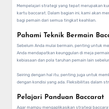
Mempelajari strategi yang tepat merupakan k
kartu baccarat. Dalam bagian ini, kami akan 
bagi pemain dari semua tingkat keahlian.
Pahami Teknik Bermain Bac
Sebelum Anda mulai bermain, penting untuk 
Anda mendapatkan keunggulan di meja permaina
kebiasaan dan pola taruhan pemain lain sebel
Seiring dengan hal itu, penting juga untuk me
dengan kondisi yang ada. Fleksibilitas dalam
Pelajari Panduan Baccarat
Agar mampu mengaplikasikan strategi baccarat