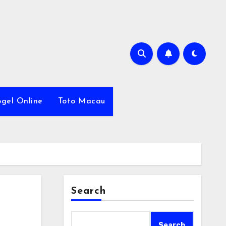
ogel Online
Toto Macau
Search
Search