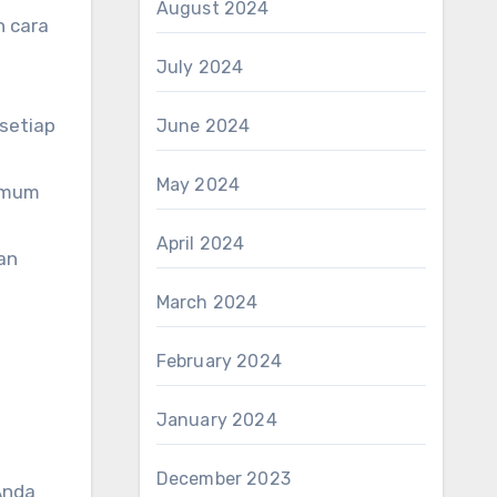
August 2024
n cara
July 2024
setiap
June 2024
May 2024
 umum
April 2024
an
March 2024
February 2024
January 2024
December 2023
Anda