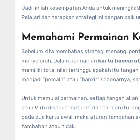
Jadi, inilah kesempatan Anda untuk meningka
Pelajari dan terapkan strategi ini dengan baik
Memahami Permainan Ka
Sebelum kita membahas strategi menang, pe
menyeluruh. Dalam permainan
kartu baccarat
memiliki total nilai tertinggi, apakah itu tang
menjadi “pemain” atau “bankir” sebenarnya, ka
Untuk memulai permainan, setiap tangan akan dib
atau 9, itu disebut “natural” dan tangan itu l
pada dua kartu awal, maka aturan tambahan 
tambahan atau tidak.