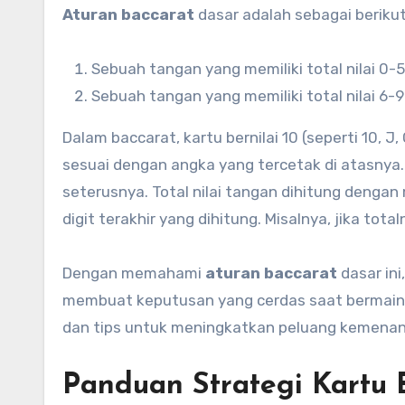
Aturan baccarat
dasar adalah sebagai berikut
Sebuah tangan yang memiliki total nilai 0
Sebuah tangan yang memiliki total nilai 6
Dalam baccarat, kartu bernilai 10 (seperti 10, J,
sesuai dengan angka yang tercetak di atasnya. Mis
seterusnya. Total nilai tangan dihitung dengan 
digit terakhir yang dihitung. Misalnya, jika tota
Dengan memahami
aturan baccarat
dasar ini
membuat keputusan yang cerdas saat bermai
dan tips untuk meningkatkan peluang kemenang
Panduan Strategi Kartu 