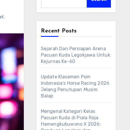
at
,
Recent Posts
Sejarah Dan Persiapan Arena
Pacuan Kuda Legokjawa Untuk
Kejurnas Ke-60
Update Klasemen Poin
Indonesia’s Horse Racing 2026
Jelang Penutupan Musim
Balap
Mengenal Kategori Kelas
Pacuan Kuda di Piala Raja
Hamengkubuwono X 2026: