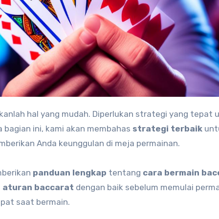
anlah hal yang mudah. Diperlukan strategi yang tepat 
 bagian ini, kami akan membahas
strategi terbaik
unt
mberikan Anda keunggulan di meja permainan.
mberikan
panduan lengkap
tentang
cara bermain bac
i
aturan baccarat
dengan baik sebelum memulai perma
pat saat bermain.