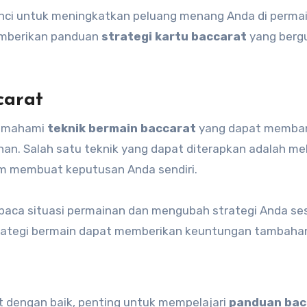
unci untuk meningkatkan peluang menang Anda di perma
memberikan panduan
strategi kartu baccarat
yang berg
carat
memahami
teknik bermain baccarat
yang dapat memba
n. Salah satu teknik yang dapat diterapkan adalah mel
um membuat keputusan Anda sendiri.
mbaca situasi permainan dan mengubah strategi Anda se
 strategi bermain dapat memberikan keuntungan tambaha
 dengan baik, penting untuk mempelajari
panduan bac