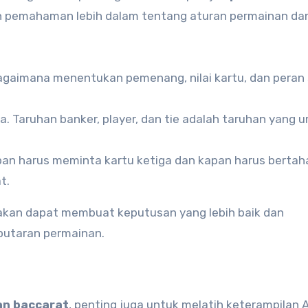
 pemahaman lebih dalam tentang aturan permainan da
bagaimana menentukan pemenang, nilai kartu, dan peran 
a. Taruhan banker, player, dan tie adalah taruhan yang
kapan harus meminta kartu ketiga dan kapan harus bertah
t.
 akan dapat membuat keputusan yang lebih baik dan
putaran permainan.
n baccarat
, penting juga untuk melatih keterampilan 