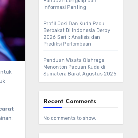
Panduan Lengkap dan
Informasi Penting
Profil Joki Dan Kuda Pacu
Berbakat Di Indonesia Derby
2026 Seri I: Analisis dan
Prediksi Perlombaan
Panduan Wisata Olahraga:
Menonton Pacuan Kuda di
untuk
Sumatera Barat Agustus 2026
uk
Recent Comments
carat
inan,
No comments to show.