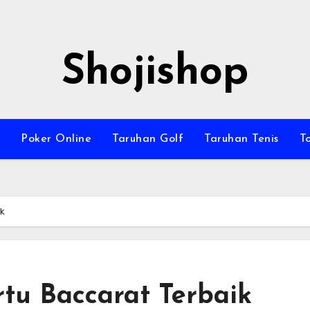
Shojishop
Poker Online
Taruhan Golf
Taruhan Tenis
T
ik
tu Baccarat Terbaik