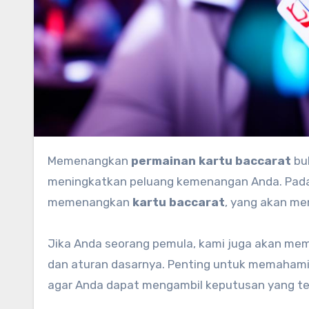
Memenangkan
permainan kartu baccarat
buk
meningkatkan peluang kemenangan Anda. Pada
memenangkan
kartu baccarat
, yang akan me
Jika Anda seorang pemula, kami juga akan me
dan aturan dasarnya. Penting untuk memaham
agar Anda dapat mengambil keputusan yang te