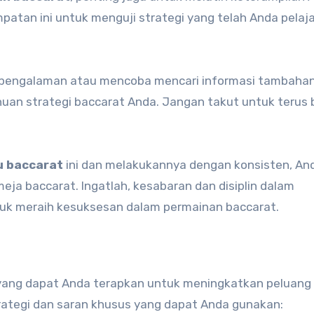
atan ini untuk menguji strategi yang telah Anda pelaja
erpengalaman atau mencoba mencari informasi tambahan
n strategi baccarat Anda. Jangan takut untuk terus b
u baccarat
ini dan melakukannya dengan konsisten, An
a baccarat. Ingatlah, kesabaran dan disiplin dalam
tuk meraih kesuksesan dalam permainan baccarat.
 yang dapat Anda terapkan untuk meningkatkan peluang
ategi dan saran khusus yang dapat Anda gunakan: