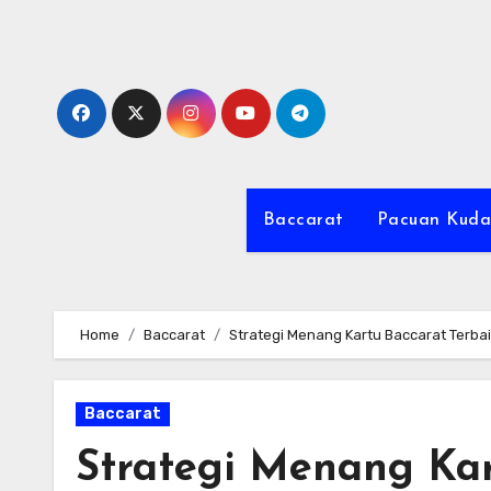
Skip
to
content
Baccarat
Pacuan Kuda
Home
Baccarat
Strategi Menang Kartu Baccarat Terba
Baccarat
Strategi Menang Kar