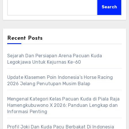
Search
Recent Posts
Sejarah Dan Persiapan Arena Pacuan Kuda
Legokjawa Untuk Kejurnas Ke-60
Update Klasemen Poin Indonesia’s Horse Racing
2026 Jelang Penutupan Musim Balap
Mengenal Kategori Kelas Pacuan Kuda di Piala Raja
Hamengkubuwono X 2026: Panduan Lengkap dan
Informasi Penting
Profil Joki Dan Kuda Pacu Berbakat Di Indonesia