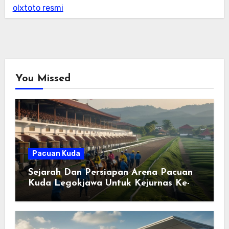
olxtoto resmi
You Missed
Pacuan Kuda
Sejarah Dan Persiapan Arena Pacuan
Kuda Legokjawa Untuk Kejurnas Ke-
60