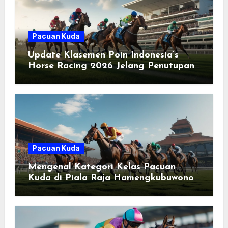
Pacuan Kuda
Update Klasemen Poin Indonesia’s
Horse Racing 2026 Jelang Penutupan
Musim Balap
Pacuan Kuda
Mengenal Kategori Kelas Pacuan
Kuda di Piala Raja Hamengkubuwono
X 2026: Panduan Lengkap dan
Informasi Penting