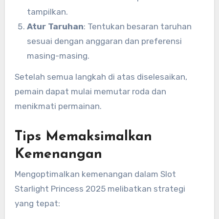
tampilkan.
Atur Taruhan
: Tentukan besaran taruhan
sesuai dengan anggaran dan preferensi
masing-masing.
Setelah semua langkah di atas diselesaikan,
pemain dapat mulai memutar roda dan
menikmati permainan.
Tips Memaksimalkan
Kemenangan
Mengoptimalkan kemenangan dalam Slot
Starlight Princess 2025 melibatkan strategi
yang tepat: