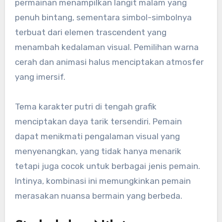
permainan menampilkan langit malam yang
penuh bintang, sementara simbol-simbolnya
terbuat dari elemen trascendent yang
menambah kedalaman visual. Pemilihan warna
cerah dan animasi halus menciptakan atmosfer
yang imersif.
Tema karakter putri di tengah grafik
menciptakan daya tarik tersendiri. Pemain
dapat menikmati pengalaman visual yang
menyenangkan, yang tidak hanya menarik
tetapi juga cocok untuk berbagai jenis pemain.
Intinya, kombinasi ini memungkinkan pemain
merasakan nuansa bermain yang berbeda.