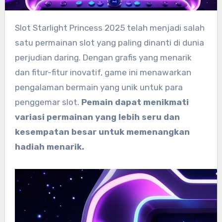
Slot Starlight Princess 2025 telah menjadi salah
satu permainan slot yang paling dinanti di dunia
perjudian daring. Dengan grafis yang menarik
dan fitur-fitur inovatif, game ini menawarkan
pengalaman bermain yang unik untuk para
penggemar slot.
Pemain dapat menikmati
variasi permainan yang lebih seru dan
kesempatan besar untuk memenangkan
hadiah menarik.