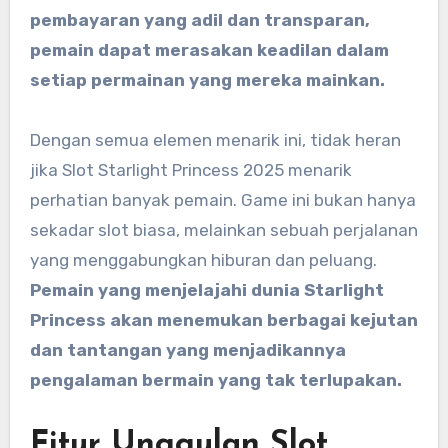
pembayaran yang adil dan transparan,
pemain dapat merasakan keadilan dalam
setiap permainan yang mereka mainkan.
Dengan semua elemen menarik ini, tidak heran
jika Slot Starlight Princess 2025 menarik
perhatian banyak pemain. Game ini bukan hanya
sekadar slot biasa, melainkan sebuah perjalanan
yang menggabungkan hiburan dan peluang.
Pemain yang menjelajahi dunia Starlight
Princess akan menemukan berbagai kejutan
dan tantangan yang menjadikannya
pengalaman bermain yang tak terlupakan.
Fitur Unggulan Slot