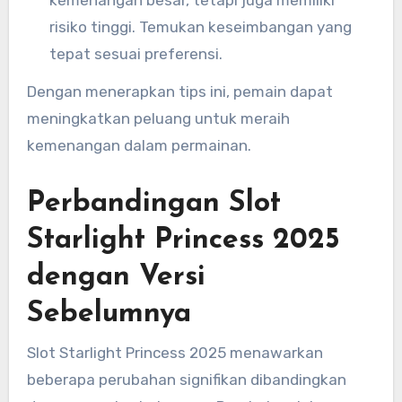
risiko tinggi. Temukan keseimbangan yang
tepat sesuai preferensi.
Dengan menerapkan tips ini, pemain dapat
meningkatkan peluang untuk meraih
kemenangan dalam permainan.
Perbandingan Slot
Starlight Princess 2025
dengan Versi
Sebelumnya
Slot Starlight Princess 2025 menawarkan
beberapa perubahan signifikan dibandingkan