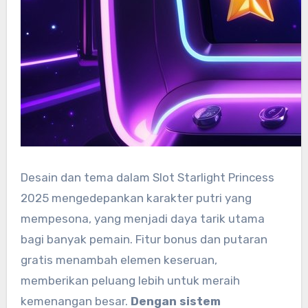
Desain dan tema dalam Slot Starlight Princess
2025 mengedepankan karakter putri yang
mempesona, yang menjadi daya tarik utama
bagi banyak pemain. Fitur bonus dan putaran
gratis menambah elemen keseruan,
memberikan peluang lebih untuk meraih
kemenangan besar.
Dengan sistem