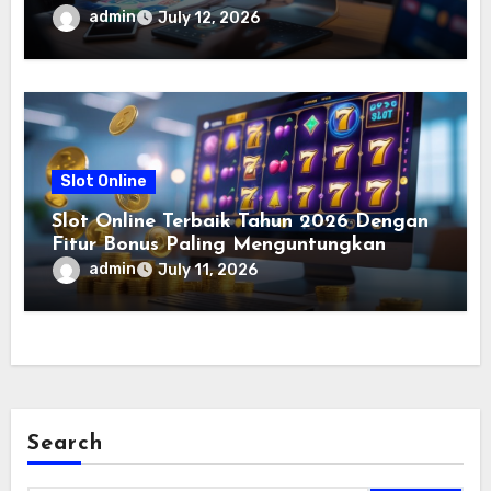
Meningkatkan Peluang Kemenangan
admin
July 12, 2026
Slot Online
Slot Online Terbaik Tahun 2026 Dengan
Fitur Bonus Paling Menguntungkan
Untuk Pemain Pintar
admin
July 11, 2026
Search