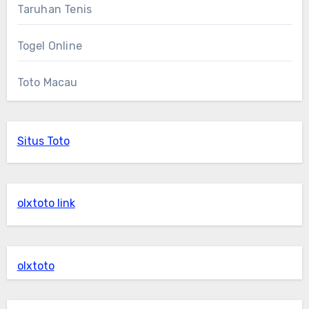
Taruhan Tenis
Togel Online
Toto Macau
Situs Toto
olxtoto link
olxtoto