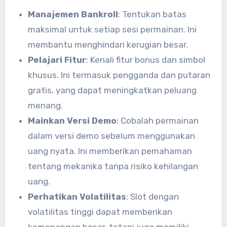
Manajemen Bankroll
: Tentukan batas
maksimal untuk setiap sesi permainan. Ini
membantu menghindari kerugian besar.
Pelajari Fitur
: Kenali fitur bonus dan simbol
khusus. Ini termasuk pengganda dan putaran
gratis, yang dapat meningkatkan peluang
menang.
Mainkan Versi Demo
: Cobalah permainan
dalam versi demo sebelum menggunakan
uang nyata. Ini memberikan pemahaman
tentang mekanika tanpa risiko kehilangan
uang.
Perhatikan Volatilitas
: Slot dengan
volatilitas tinggi dapat memberikan
kemenangan besar, tetapi juga memiliki