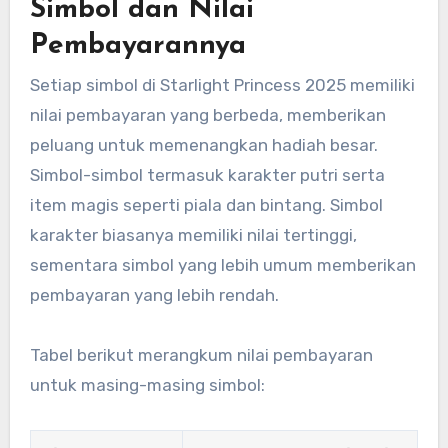
Simbol dan Nilai
Pembayarannya
Setiap simbol di Starlight Princess 2025 memiliki
nilai pembayaran yang berbeda, memberikan
peluang untuk memenangkan hadiah besar.
Simbol-simbol termasuk karakter putri serta
item magis seperti piala dan bintang. Simbol
karakter biasanya memiliki nilai tertinggi,
sementara simbol yang lebih umum memberikan
pembayaran yang lebih rendah.
Tabel berikut merangkum nilai pembayaran
untuk masing-masing simbol: