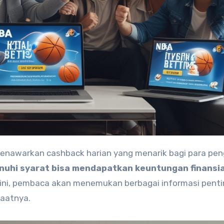
uhi syarat bisa mendapatkan keuntungan finansia
l ini, pembaca akan menemukan berbagai informasi pent
aatnya.