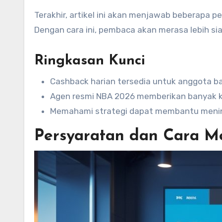
Terakhir, artikel ini akan menjawab beberapa 
Dengan cara ini, pembaca akan merasa lebih si
Ringkasan Kunci
Cashback harian tersedia untuk anggota b
Agen resmi NBA 2026 memberikan banyak k
Memahami strategi dapat membantu mening
Persyaratan dan Cara 