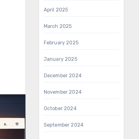
April 2025
March 2025
February 2025
January 2025
December 2024
November 2024
October 2024
September 2024