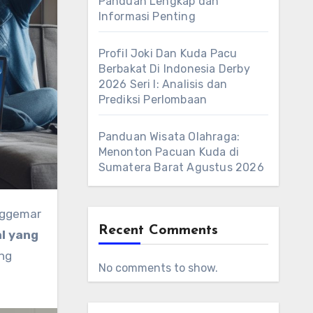
Panduan Lengkap dan
Informasi Penting
Profil Joki Dan Kuda Pacu
Berbakat Di Indonesia Derby
2026 Seri I: Analisis dan
Prediksi Perlombaan
Panduan Wisata Olahraga:
Menonton Pacuan Kuda di
Sumatera Barat Agustus 2026
Recent Comments
l yang
ing
No comments to show.