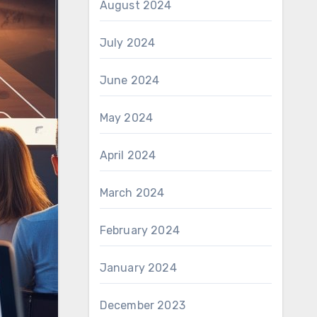
August 2024
July 2024
June 2024
May 2024
April 2024
March 2024
February 2024
January 2024
December 2023