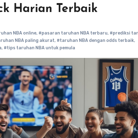
k Harian Terbaik
ruhan NBA online
,
#pasaran taruhan NBA terbaru
,
#prediksi ta
aruhan NBA paling akurat
,
#taruhan NBA dengan odds terbaik
,
a
,
#tips taruhan NBA untuk pemula