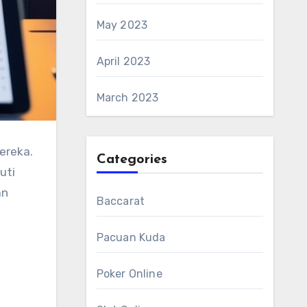
May 2023
April 2023
March 2023
ereka.
Categories
uti
an
Baccarat
Pacuan Kuda
Poker Online