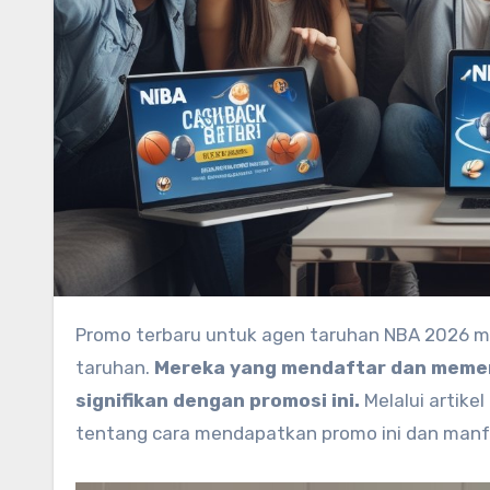
Promo terbaru untuk agen taruhan NBA 2026 menawarkan cashback harian yang menarik bagi para penggemar
taruhan.
Mereka yang mendaftar dan memen
signifikan dengan promosi ini.
Melalui artike
tentang cara mendapatkan promo ini dan manf