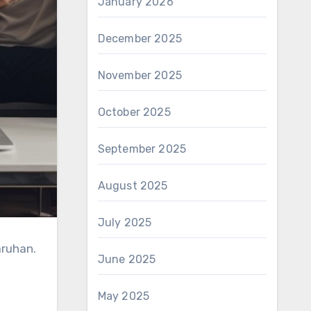
January 2026
December 2025
November 2025
October 2025
September 2025
August 2025
July 2025
ruhan.
June 2025
May 2025