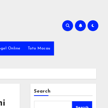
ogel Online
Toto Macau
Search
mi
Search