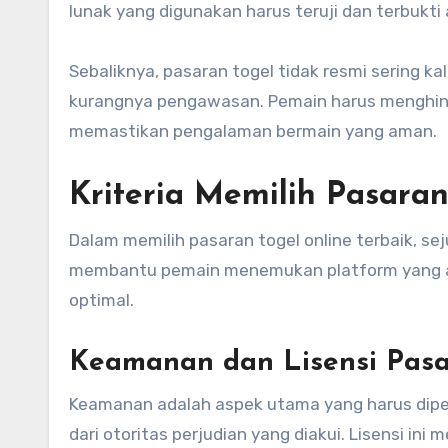
lunak yang digunakan harus teruji dan terbukti 
Sebaliknya, pasaran togel tidak resmi sering kali
kurangnya pengawasan. Pemain harus menghindar
memastikan pengalaman bermain yang aman.
Kriteria Memilih Pasaran
Dalam memilih pasaran togel online terbaik, sej
membantu pemain menemukan platform yang a
optimal.
Keamanan dan Lisensi Pas
Keamanan adalah aspek utama yang harus diperha
dari otoritas perjudian yang diakui. Lisensi i