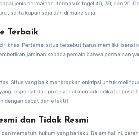
agai jenis permainan, termasuk togel 4D, 3D, dan 2D. 
urut serta kapan saja dan di mana saja.
ne Terbaik
iri khas. Pertama, situs tersebut harus memiliki lisensi 
memberikan jaminan kepada pemain bahwa permainan ya
as. Situs yang baik menerapkan enkripsi untuk melindu
ang responsif dan profesional menjadi indikator positif. 
n dengan cepat dan efektif.
esmi dan Tidak Resmi
as dan mematuhi hukum yang berlaku. Dalam hal ini, pera