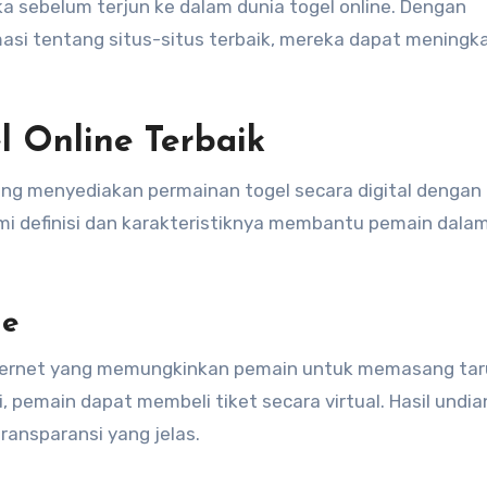
ka sebelum terjun ke dalam dunia togel online. Dengan
si tentang situs-situs terbaik, mereka dapat meningk
l Online Terbaik
yang menyediakan permainan togel secara digital dengan
i definisi dan karakteristiknya membantu pemain dala
ne
internet yang memungkinkan pemain untuk memasang ta
, pemain dapat membeli tiket secara virtual. Hasil undia
ansparansi yang jelas.