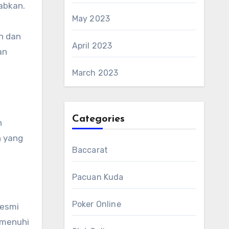
wabkan.
May 2023
an dan
April 2023
an
March 2023
Categories
n
 yang
Baccarat
Pacuan Kuda
Poker Online
resmi
memenuhi