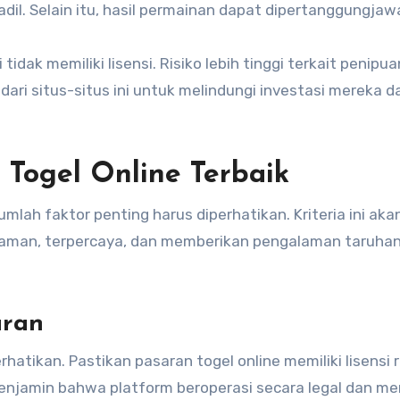
adil. Selain itu, hasil permainan dapat dipertanggungja
 tidak memiliki lisensi. Risiko lebih tinggi terkait penipu
i situs-situs ini untuk melindungi investasi mereka d
 Togel Online Terbaik
umlah faktor penting harus diperhatikan. Kriteria ini aka
man, terpercaya, dan memberikan pengalaman taruhan
aran
tikan. Pastikan pasaran togel online memiliki lisensi 
ni menjamin bahwa platform beroperasi secara legal dan 