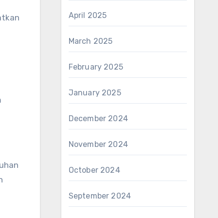
April 2025
atkan
March 2025
February 2025
January 2025
m
December 2024
November 2024
ruhan
October 2024
n
September 2024