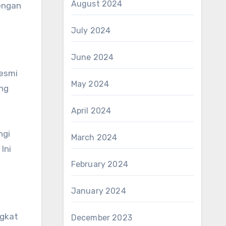
August 2024
Dengan
July 2024
June 2024
resmi
May 2024
ng
April 2024
ngi
March 2024
Ini
February 2024
January 2024
ngkat
December 2023