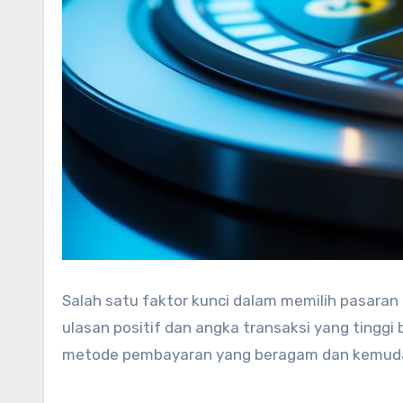
Salah satu faktor kunci dalam memilih pasaran 
ulasan positif dan angka transaksi yang tinggi bi
metode pembayaran yang beragam dan kemuda