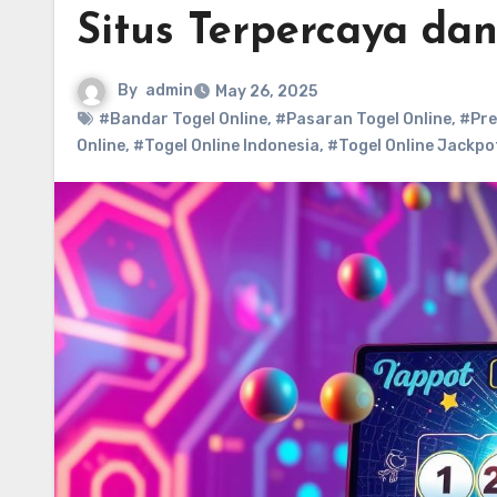
Situs Terpercaya da
By
admin
May 26, 2025
#Bandar Togel Online
,
#Pasaran Togel Online
,
#Pred
Online
,
#Togel Online Indonesia
,
#Togel Online Jackpo