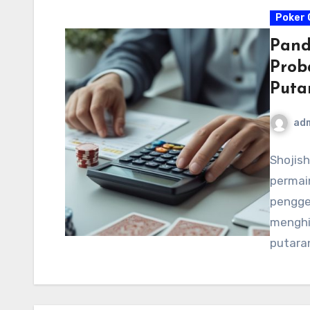
Poker 
Pand
Prob
Puta
ad
Shojish
permai
pengge
menghi
putara