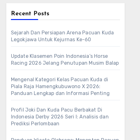
Recent Posts
Sejarah Dan Persiapan Arena Pacuan Kuda
Legokjawa Untuk Kejurnas Ke-60
Update Klasemen Poin Indonesia’s Horse
Racing 2026 Jelang Penutupan Musim Balap
Mengenal Kategori Kelas Pacuan Kuda di
Piala Raja Hamengkubuwono X 2026:
Panduan Lengkap dan Informasi Penting
Profil Joki Dan Kuda Pacu Berbakat Di
Indonesia Derby 2026 Seri I: Analisis dan
Prediksi Perlombaan