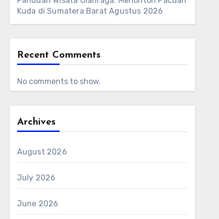
Panduan Wisata Olahraga: Menonton Pacuan
Kuda di Sumatera Barat Agustus 2026
Recent Comments
No comments to show.
Archives
August 2026
July 2026
June 2026