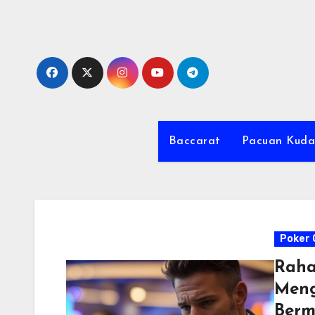
Skip
to
content
Baccarat
Pacuan Kuda
Poker 
Raha
Meng
Berma