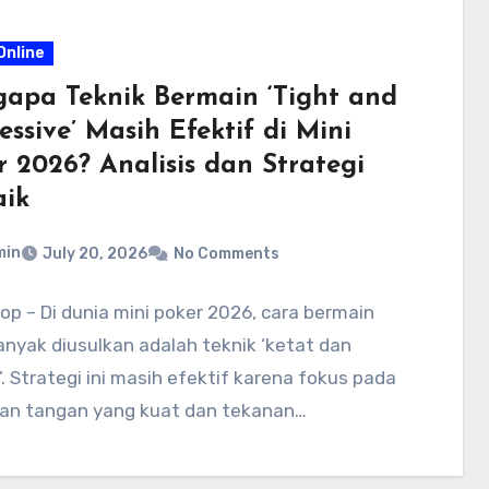
Online
apa Teknik Bermain ‘Tight and
ssive’ Masih Efektif di Mini
r 2026? Analisis dan Strategi
aik
min
July 20, 2026
No Comments
op – Di dunia mini poker 2026, cara bermain
nyak diusulkan adalah teknik ‘ketat dan
’. Strategi ini masih efektif karena fokus pada
han tangan yang kuat dan tekanan…