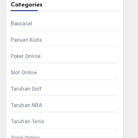
Categories
Baccarat
Pacuan Kuda
Poker Online
Slot Online
Taruhan Golf
Taruhan NBA
Taruhan Tenis
Togel Online