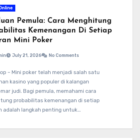
Online
uan Pemula: Cara Menghitung
abilitas Kemenangan Di Setiap
ran Mini Poker
min
July 21, 2026
No Comments
op – Mini poker telah menjadi salah satu
nan kasino yang populer di kalangan
mar judi. Bagi pemula, memahami cara
tung probabilitas kemenangan di setiap
n adalah langkah penting untuk…