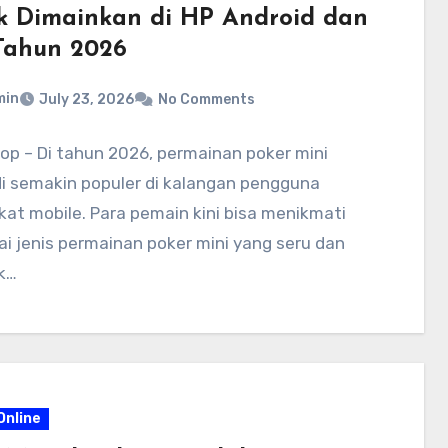
k Dimainkan di HP Android dan
Tahun 2026
min
July 23, 2026
No Comments
op – Di tahun 2026, permainan poker mini
i semakin populer di kalangan pengguna
at mobile. Para pemain kini bisa menikmati
i jenis permainan poker mini yang seru dan
k…
Online