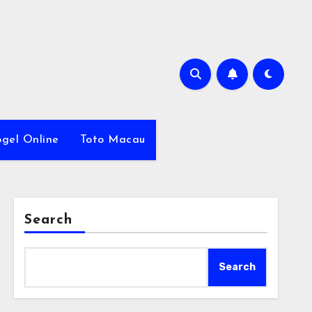
ogel Online
Toto Macau
Search
Search