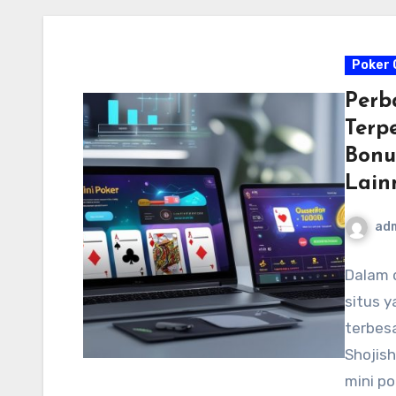
Poker 
Perb
Terp
Bonu
Lain
ad
Dalam 
situs 
terbesa
Shojis
mini p